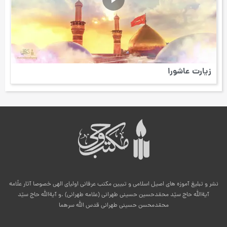
زیارت عاشورا
نشر و تبلیغ آموزه های اصیل اسلامی و تبیین مکتب عرفانی اولیای الهی خصوصا آثار علّامه
آیةالله حاج سیّد محمّدحسین حسینی طهرانی (علامه طهرانی) .و آیةالله حاج سیّد
محمّدمحسن حسینی طهرانی قدس الله سرهما