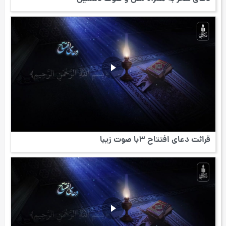
قرائت دعای افتتاح 3با صوت زیبا