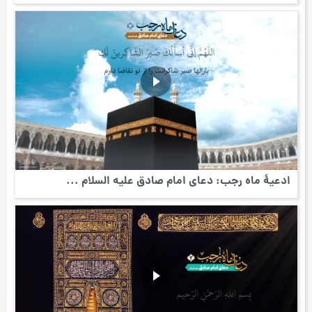
ادعیۀ ماه رجب: دعای امام صادق علیه السلام ...