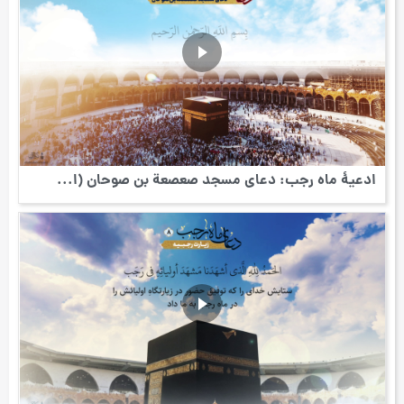
ادعیۀ ماه رجب: دعای مسجد صعصعة بن صوحان (ا...