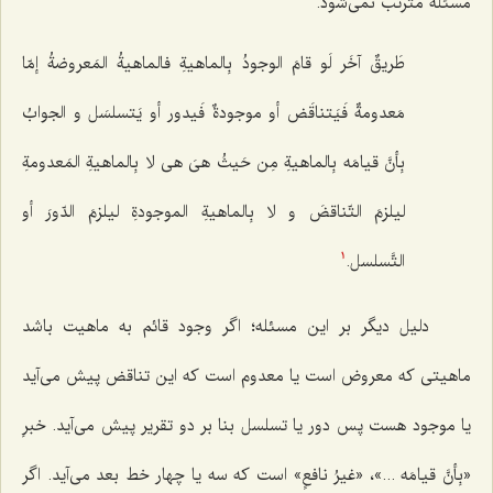
مسئله مترتب نمی‌شود.
طَریقٌ آخَر لَو قامَ الوجودُ بِالماهیةِ فالماهیةُ المَعروضةُ إمّا
مَعدومةٌ فَیَتناقَض أو موجودةٌ فَیدور أو یَتسلسَل و الجوابُ
بِأنَّ قیامَه بِالماهیةِ مِن حَیثُ هیَ هی لا بِالماهیةِ المَعدومةِ
لیلزمَ التّناقضَ و لا بِالماهیةِ الموجودةِ لیلزمَ الدّورَ أو
التَّسلسل.
1
دلیل دیگر بر این مسئله؛ اگر وجود قائم به ماهیت باشد
ماهیتی که معروض است یا معدوم است که این تناقض پیش می‌آید
یا موجود هست پس دور یا تسلسل بنا بر دو تقریر پیش می‌آید. خبرِ
«
بِأنَّ قیامَه ...»، «غیرُ نافعٍ»
است که سه یا چهار خط بعد می‌آید. اگر