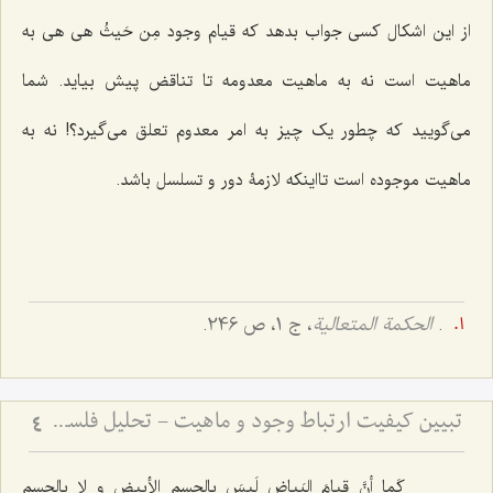
از این اشکال کسی جواب بدهد که قیام وجود
مِن حَیثُ هی هی
به
ماهیت است نه به ماهیت معدومه تا تناقض پیش بیاید. شما
می‌گویید که چطور یک چیز به امر معدوم تعلق می‌گیرد؟! نه به
ماهیت موجوده است تااینکه لازمۀ دور و تسلسل باشد.
.
الحکمة المتعالیة
، ج 1، ص 246.
تبیین کیفیت ارتباط وجود و ماهیت - تحلیل فلسفی نحوه حمل وجود بر ماهیت و رفع شبهات
4
کَما أنَّ قیامَ البَیاضِ لَیسَ بِالجِسمِ الأبیضِ و لا بِالجسمِ