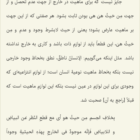
جایز نیست که برای ماهیت در خارج از جهت عدم تحصل و از
جهت
مِن حَیثُ هیَ هی
بودن ثابت بشود. هر صفتی که از این جهت
بر ماهیت عارض بشود؛ یعنی از حیث لابشرط وجود و عدم و
مِن
حَیثُ هیَ
، این قطعاً باید از لوازم ذات باشد و کاری به خارج نداشته
باشد. مثل اینکه می‌گوییم:
الإنسانُ ناطقٌ
، نطق به‌لحاظ وجود خارجی
نیست بلکه به‌لحاظ ماهیت نوعیۀ انسان است؛ از لوازم انتزاعیه‌ای که
وجودی برای این لوازم در عین نیست بلکه این لوازم ماهیت است که
قبلاً [راجع به آن] صحبت شد.
بِخلافِ الجسمِ مِن حیثُ هو أی مَع قطعِ النّظر عَن البیاضِ
و اللابیاضِ فَإنَّه موجودٌ فی الخارجِ بِهذهِ الحیثیةِ وجوداً