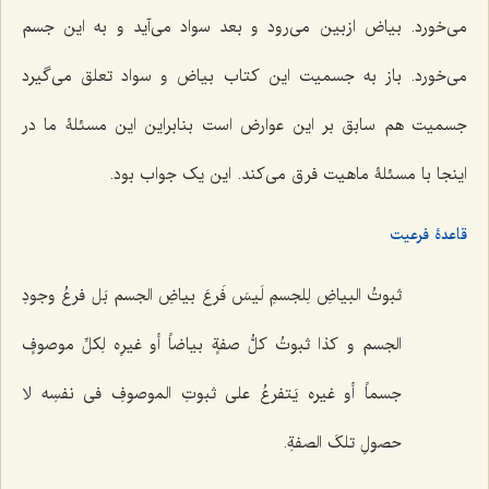
می‌خورد. بیاض ازبین می‌رود و بعد سواد می‌آید و به این جسم
می‌خورد. باز به جسمیت این کتاب بیاض و سواد تعلق می‌گیرد
جسمیت هم سابق بر این عوارض است بنابراین این مسئلۀ ما در
اینجا با مسئلۀ ماهیت فرق می‌کند. این یک جواب بود.
قاعدۀ فرعیت
ثبوتُ البیاضِ لِلجسمِ لَیسَ فَرعَ بیاضِ الجسم بَل فرعُ وجودِ
الجسم و کذا ثبوتُ کلُّ صفةٍ بیاضاً أو غیرِه لِکلِّ موصوفٍ
جسماً أو غیره یَتفرعُ على ثبوتِ الموصوفِ فی نفسِه لا
حصولِ تلکَ الصفةِ.