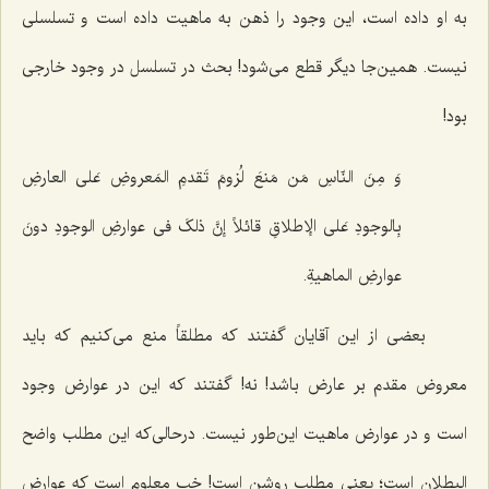
به او داده است، این وجود را ذهن به ماهیت داده است و تسلسلی
نیست. همین‌جا دیگر قطع می‌شود! بحث در تسلسل در وجود خارجی
بود!
وَ مِنَ النّاسِ مَن مَنعَ لُزومَ تَقدمِ المَعروضِ عَلى العارضِ
بِالوجودِ عَلى الإطلاقِ‌ قائلاً إنَّ ذلکَ فی عوارضِ الوجودِ دونَ
عوارضِ الماهیةِ.
بعضی از این آقایان گفتند که مطلقاً منع می‌کنیم که باید
معروض مقدم بر عارض باشد! نه! گفتند که این در عوارض وجود
است و در عوارض ماهیت این‌طور نیست. درحالی‌که این مطلب واضح
البطلان است؛ یعنی مطلب روشن است! خب معلوم است که عوارض