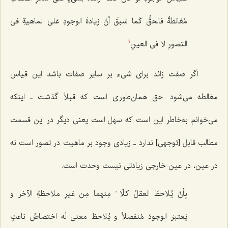
مُغالطةٌ فالحقُّ کَما سَبقَ أنَّ زیادةَ الوجودِ عَلى الماهیةِ فی
التصورِ لا فی العینِ
1
اگر صفت زائد برای شیء بر سایر صفات باشد این قیاس
مغالطه می‌شود. حق همان‌طوری است که قبلاً گذشت ـ اینکه
می‌خوانم به‌خاطر این است که سهل است یعنی دیگر در این قسمت
مطالب قابل [توجهی] ندارد ـ زیادی وجود بر ماهیت در تصور است نه
در عین، در عین خارجی زیادتی نیست وحدت است.
بِأنَّ یُلاحظَ العقلُ کلّا ً مِنهما مِن غیرِ ملاحظةِ الآخر و
یَعتبرَ الوجودَ مُنفصلاً و یُلاحظ معنى لَه اختصاصُ ناعتٍ