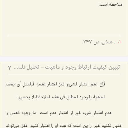
ملاحظه است.
.
همان
، ص 247.
تبیین کیفیت ارتباط وجود و ماهیت - تحلیل فلسفی نحوه حمل وجود بر ماهیت و رفع شبهات
7
فَإنَّ عَدمَ اعتبارِ الشی‌ءِ غیرُ اعتبارِ عَدمهِ فَلِلعقلِ أن یَصفَ
الماهیةَ بِالوجودِ المطلقِ فی هذهِ الملاحظةِ لا بِحسبِها.
عدم اعتبار شیء غیر از اعتبار عدم است. ما وجود ذهنی را
اعتبار نکنیم غیر از این است که عدم او را اعتبار کنیم. عقل می‌تواند