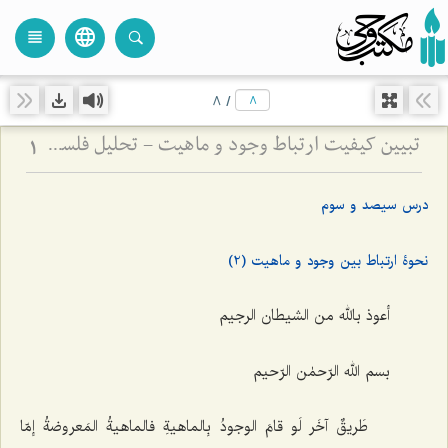
language
view_headline
close
search
8
/
تبیین کیفیت ارتباط وجود و ماهیت - تحلیل فلسفی نحوه حمل وجود بر ماهیت و رفع شبهات
1
درس سیصد و سوم
نحوۀ ارتباط بین وجود و ماهیت (2)
أعوذ بالله من الشیطان الرجیم
بسم الله الرّحمٰن الرّحیم
طَریقٌ آخَر لَو قامَ الوجودُ بِالماهیةِ فالماهیةُ المَعروضةُ إمّا