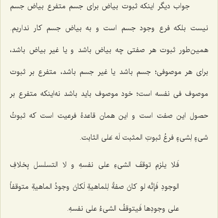
جواب دیگر اینکه ثبوت بیاض برای جسم متفرع بیاض جسم
نیست بلکه فرع وجود جسم است و به بیاض جسم کار نداریم.
همین‌طور ثبوت هر صفتی چه بیاض باشد و یا غیر بیاض باشد،
برای هر موصوفی؛ جسم باشد یا غیر جسم باشد، متفرع بر ثبوت
موصوف فی نفسه است؛ خود موصوف باید باشد نه‌اینکه متفرع بر
حصول این صفت است و این همان قاعدۀ فرعیت است که
ثبوتُ
شیءٍ لِشیءٍ فرعُ ثبوتِ المثبت لَه عَلی الثابت
.
فَلا یلزم توقفَ الشی‌ءِ على نفسهِ و لا التسلسل بِخلافِ
الوجودِ فَإنَّه لو کانَ صفةً لِلماهیةِ لَکانَ وجودُ الماهیةِ متوقفاً
على وجودِها فَیتوقفُ الشی‌ءُ على نفسهِ.