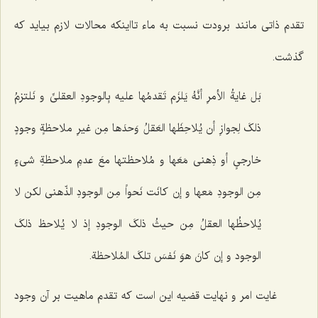
تقدم ذاتی مانند برودت نسبت به ماء تااینکه محالات لازم بیاید که
گذشت.
بَل غایةُ الأمرِ أنَّهُ یَلزَم تَقدمُها علیه بِالوجودِ العقلیِّ و نَلتزمُ
ذلکَ لِجوازِ أن یُلاحِظَها العَقلُ وَحدَها مِن غیرِ ملاحظةٍ وجودٍ
خارجیٍ أو ذِهنی مَعَها و مُلاحظتها معَ عدمِ ملاحظةِ شی‌ءٍ
مِن الوجودِ مَعها و إن کانَت نَحواً مِن الوجودِ الذّهنی لکن لا
یُلاحظُها العقلُ مِن حیثُ ذلکَ الوجودِ إذ لا یُلاحظ ذلکَ
الوجود و إن کانَ هوَ نَفسَ تلکَ المُلاحظة.
غایت امر و نهایت قضیه این است که تقدم ماهیت بر آن وجود