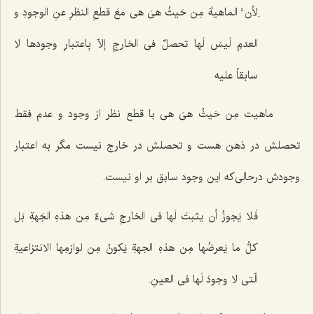
لِأن َّ الماهیةَ مِن حَیثُ هیَ هی معَ قطعِ النظرِ عنِ الوجودِ و
العدمِ لَیسَ لَها تحصلٌ فی الخارجِ إلاّ بِاعتبارِ وجودها لا
سابقاً علیه
ماهیت
مِن حَیثُ هیَ هی
با قطع نظر از وجود و عدم فقط
تحصلش در ذهن هست و تحصلش در خارج نیست مگر به اعتبار
وجودش درحالی‌که این وجود سابق بر او نیست.
فَلا یَجوزُ أن یثبتَ لَها فی الخارجِ شی‌ءٌ مِن هذهِ الجَهةِ بَل
کلُّ ما یَعرضُها مِن هذهِ الجهةِ یَکونُ مِن لوازمِها الانتزاعیةِ
الّتی لا وجودَ لَها فی العینِ.