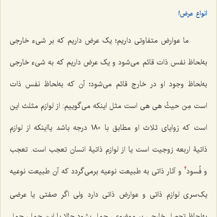
انواع عرض!
ما عوارض متفاوتی داریم؛ یک عرض داریم که بر شیء خارجی
به‌لحاظ نفس ذات قائم می‌شود و یک عرض داریم که به شیء خارجی
به‌لحاظ وجود او در خارج قائم می‌شود؛ آن که به‌لحاظ نفس ذات
است
مِن حیثُ هی هی
است مثل اینکه می‌گوییم: از لوازم مثلث این
است که زوایای ثلاث او مطابق با 180 درجه باشد یااینکه از لوازم
ذاتیۀ اربعه زوجیت است یا از لوازم ذاتیۀ انسان تعجب است. تعجب
و فُسود
و آثار ذاتی به طبیعت نوعیه برمی‌گردد که آن طبیعت نوعیه
2
یک‌سری لوازم ذاتی و عوارض ذاتی دارد ولی اگر صفتی یا عرضی
به‌لحاظ تحصل خارجی بر موضوعی حمل بشود حالا یا این حمل، حمل