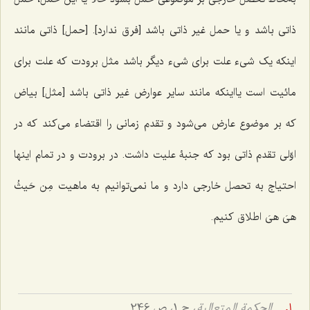
ذاتی باشد و یا حمل غیر ذاتی باشد [فرق ندارد]. [حمل] ذاتی مانند
اینکه یک شیء علت برای شیء دیگر باشد مثل برودت که علت برای
مائیت است یااینکه مانند سایر عوارض غیر ذاتی باشد [مثل] بیاض
که بر موضوع عارض می‌شود و تقدم زمانی را اقتضاء می‌کند که در
اوّلی تقدم ذاتی بود که جنبۀ علیت داشت. در برودت و در تمام اینها
احتیاج به تحصل خارجی دارد و ما نمی‌توانیم به ماهیت
مِن حَیثُ
هیَ هیَ
اطلاق کنیم.
.
الحکمة المتعالیة
، ج 1، ص 246.