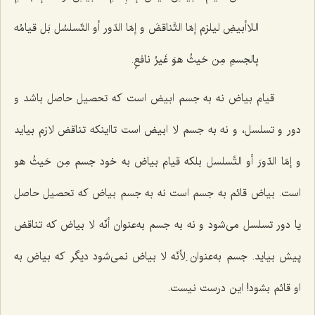
اللاأبیضِ لیلزم إمّا التَّناقضَ و إمّا الدّور أو التّسلسُل بَل قیامُه
بِالجسمِ مِن حَیثُ هوَ غَیرُ نافعٍ.
قیام بیاض نه به جسم ابیض است که تحصیل حاصل باشد و
دور و تسلسل، و نه به جسم لا ابیض است تااینکه تناقض لازم بیاید
و
إمّا الدّورَ أو التَّسلسل
بلکه قیام بیاض به خود جسم
مِن حَیثُ هو
است. بیاض قائم به جسم است نه به جسم بیاض که تحصیل حاصل
یا دور تسلسل می‌شود و نه به جسم به‌عنوان
أنّه لا بیاض
که تناقض
پیش بیاید. جسم به‌عنوان
لِأنّه لا بیاض
نمی‌شود دیگر که بیاض به
او قائم بشود! این درست نیست.