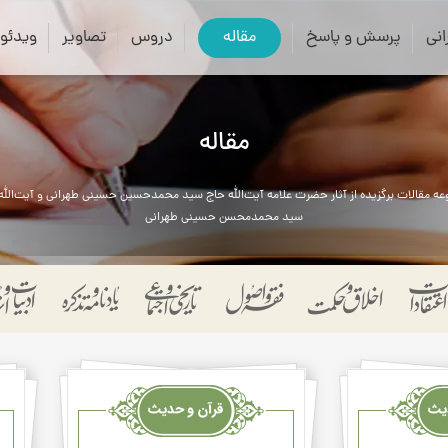
close
search
نی
پرسش و پاسخ
مقاله
دروس
تصاویر
ویدئو
مقاله
ه مقالات برگزیده از آثار حضرت علامه آیت‌الله حاج سید محمدحسین حسینی طهرانی و آیت‌الله
سید محمدمحسن حسینی طهرانی
قرآن
قرآن
وحدیث
وحد
ودعاء
ودعا