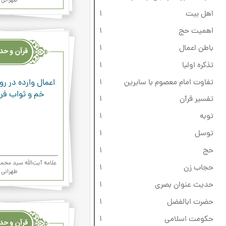
طهرانی
اهل بیت
1
اهمیت حج
1
قرآن
وحدیث
باطن اعمال
1
ودعاء
تذکره اولیا
1
تفاوت امام معصوم با سایرین
1
اعمال وارده در رو
خم و ثواب فراو
تفسیر قرآن
1
توبه
1
توسل
1
حج
1
علامه آیت‌اللَه سید م
حجاب زن
1
طهرانی
حدیث عنوان بصری
1
حضرت ابالفضل
1
قرآن
وحدیث
حکومت اسلامی
1