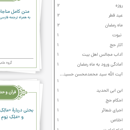
روزه
2
متن کامل مناجاة
عید فطر
2
به همراه ترجمه فارسی
ماه رمضان
2
نبوت
1
آثار حج
1
آداب مجالس اهل بیت
1
گروه علم
آمادگی ورود به ماه رمضان
1
آیت الله سید محمدمحسن حسینی طهرانی
1
قرآن
وحدیث
ابن ابی الحدید
1
ودعاء
احکام حج
1
بحثی دربارۀ «مالِکِ 
احیای شعائر
1
و «مَلِکِ یَومِ
اخلاص
1