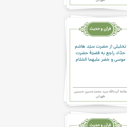
طهرانی
یث
ء
تحلیلی از حضرت سیّد هاشم
حدّاد راجع به قضیّۀ حضرت
موسی و خضر علیهما السّلام
علامه آیت‌اللَه سید محمدحسین حسینی
طهرانی
یث