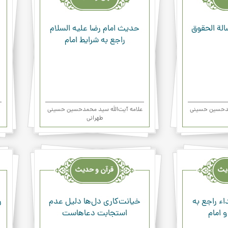
ودعاء
ودعا
الة الحقوق
حديث امام رضا علیه السلام
راجع به شرايط امام‏
حمدحسین حسینی
علامه آیت‌اللَه سید محمدحسین حسینی
طهرانی
قرآن
قرآن
وحدیث
وحد
ودعاء
ودعا
ء راجع‌ به‌
خیانت‌کاری دل‌ها دلیل عدم
ر
 امام
استجابت دعاهاست