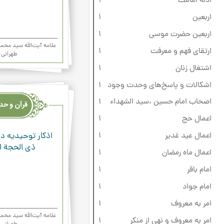
ادله امامت
1
اربعین
1
اربعین حضرت موسی
1
علامه آیت‌اللَه سید م
ارتقای فهم و معرفت
1
طهرانی
اشتغال زنان
1
اشکالات و پاسخ‌های وحدت وجود
1
قرآن
وحدیث
اصحاب امام حسین ،سید الشهداء
1
ودعاء
اعمال حج
1
اذکار توحیدیه ده
اعمال عید غدیر
1
ذی الحجة ال
اعمال ماه رمضان
1
امام باقر
1
امام جواد
1
امر به معروف
1
علامه آیت‌اللَه سید م
امر به معروف و نهی از منکر
1