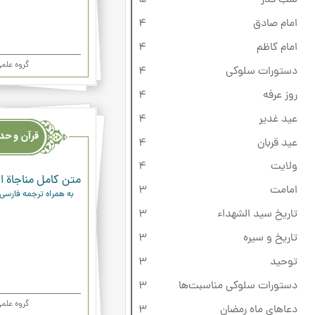
امام صادق
4
امام کاظم
4
گروه علم
دستورات سلوکی
4
روز عرفه
4
قرآن
عید غدیر
4
وحدیث
عید قربان
4
ودعاء
ولایت
4
متن کامل مناجاة ال
امامت
3
به همراه ترجمه فارسی
تاریخ سید الشهداء
3
تاریخ و سیره
3
توحید
3
دستورات سلوکی مناسبت‌ها
3
گروه علم
دعاهای ماه رمضان
3