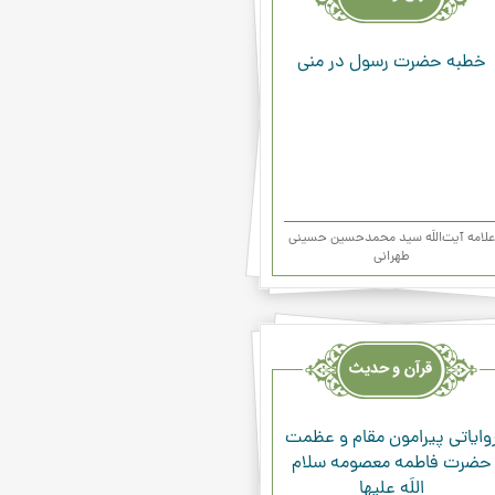
ء
خطبه حضرت رسول در مني
علامه آیت‌اللَه سید محمدحسین حسینی
طهرانی
یث
ء
واياتي پيرامون مقام و عظمت
حضرت فاطمه معصومه سلام
اللَه عليها