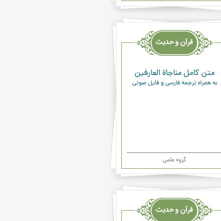
یث
ء
متن کامل مناجاة العارفين‏
به همراه ترجمه فارسی و فایل صوتی
گروه علمی
یث
ء