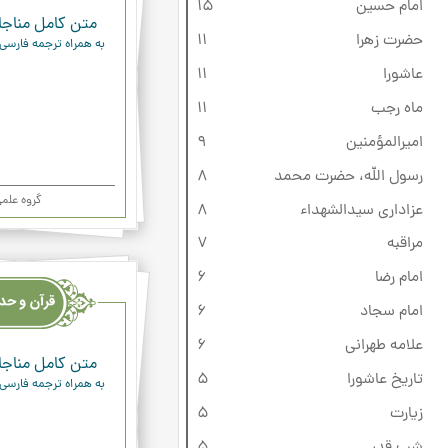
امام حسین
15
متن کامل مناجاة
حضرت زهرا
11
به همراه ترجمه فارسی
عاشورا
11
ماه رجب
11
امیرالمؤمنین
9
رسول الله، حضرت محمد
8
گروه علم
عزاداری سیدالشهداء
8
مراقبه
7
قرآن
امام رضا
6
وحدیث
امام سجاد
6
ودعاء
علامه طهرانی
6
متن کامل مناجاة
تاریخ عاشورا
5
به همراه ترجمه فارسی
زیارت
5
شب قدر
5