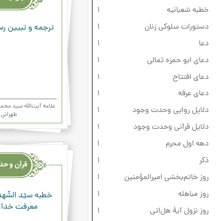
ودعاء
خطبه شعبانیه
1
دستورات سلوکی زنان
1
ترجمه و تبیین رس
دعا
1
دعای ابو حمزه ثمالی
1
دعای افتتاح
1
دعای عرفه
1
علامه آیت‌اللَه سید م
دلایل روایی وحدت وجود
1
طهرانی
دلایل قرآنی وحدت وجود
1
دهه اول محرم
1
قرآن
وحدیث
ذکر
1
ودعاء
روز خاتم‌بخشی امیرالمؤمنین
1
روز مباهله
1
خطبه‌ سيّد الشّهدا
معرفت خدا و
روز نزول آیۀ هل‌اتی
1