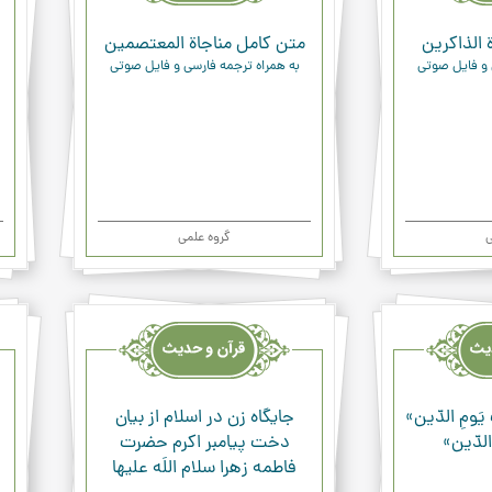
 الذاكرين
متن کامل مناجاة المعتصمين
 و فایل صوتی
به همراه ترجمه فارسی و فایل صوتی
ی
گروه علمی
قرآن
قرآن
وحدیث
وحد
ودعاء
ودعا
یَومِ الدّین»
جايگاه زن در اسلام از بيان
 الدّین»
دخت پيامبر اكرم حضرت
فاطمه زهرا سلام اللَه عليها