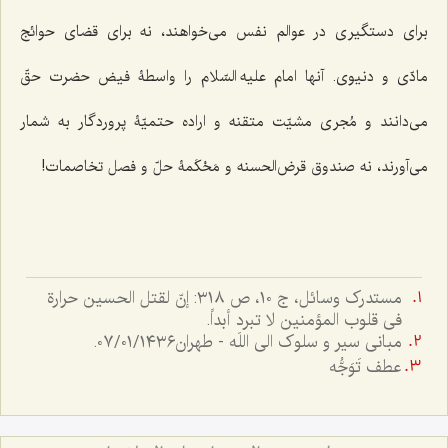
برای دستگیری در عوالم نفس می‌خواهند، نه برای قضای حوائج
مادّی و دنیوی. آنها امام علیه السّلام را واسطۀ فیض حضرت حقّ
می‌دانند و مُجری مشیّت متقنه و اراده حتمیّۀ پروردگار به شمار
می‌آورند، نه صندوق قرض‌الحسنه و مَحْکَمۀ حلّ و فصل تخاصمات!
مستدرک وسائل، ج ۱۰، ص ٣۱۸: إنّ لقتل الحسین حرارة
فی قلوب المؤمنین لا تبرد أبداً.
مبانی سیر و سلوک الی اللَه - طهران٠٧/٠١/١٤٣٦.
عطف تَوَجُّه