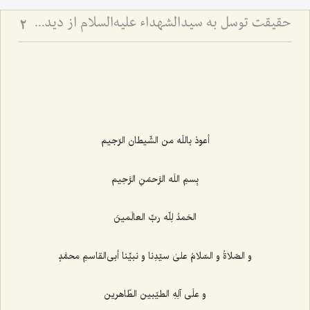
حقیقت توسل به سیدالشهداء علیه‌السلام از دیدگاه عرفا - بررسی اجمالی مسئلۀ توسل به اهل‌بیت علیهم‌السلام
2
أعوذ باللَه من الشّیطان الرّجیم‌
بِسمِ اللَه الرَّحمَنِ الرَّحِیم‌
الحَمدُ لِلّه ربِّ العالَمینَ
و الصّلاةُ و السّلامُ علیٰ سیّدِنا و نبیِّنا أبی‌القاسمِ محمَّدٍ
و علَی آلِهِ الطیّبین الطّاهرین‌