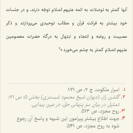
آنها کمتر به توسّلات به ائمه علیهم السّلام توجّه دارند، و در جلسات
خود بیشتر به قرائت قرآن و مطالب توحیدی می‌پردازند و ذکر
مصیبت و روضه و التجاء و ابتهال به درگاه حضرات معصومین
علیهم السّلام کمتر به چشم می‌خورد.»
4
اسرار ملکوت، ج ٢، ص ١٧١.
گلشن راز، (دیوان شیخ محمود شبستری) بخش ٥؛ ص ٧١؛
تمثیل در بیان سرّ پنهانی حقّ، در عین پیدایی.
روح مجرّد، ص ٥١٣.
جهت اطلاع بیشتر پیرامون این شبهه و پاسخ آن رجوع
شود به روح مجرّد، ص ٥٤١.