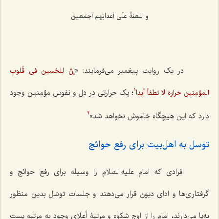
و اللعنةُ علَی أعدائِهم أجمَعینَ‌
در یک روایت پیغمبر می‌فرمایند: «
إنَّ لِلحُسین فی قُلوبِ
؛ یک حرارتی در دل و نفوس مؤمنین وجود
المؤمِنین حَرارَة لا تطفأ أبدا
1
دارد که این هیچگاه خاموش نخواهد شد»
2
توسل به اهل‌بیت برای رفع حوائج
افرادی که امام علیه السّلام را وسیله برای رفع حوائج و
گرفتاری‌ها و ادای دیون قرار می‌دهند و جلسات توسّل بدین منظور
به‌پا می‌دارند، امام را از اوج شکوه و مرتبۀ أعلای وجود به مرتبه پست