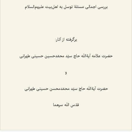
بررسی اجمالی مسئلۀ توسل به اهل‌بیت علیهم‌السلام
برگرفته از آثار:
حضرت علاّمه آیةاللَه حاج سیّد محمّدحسین حسینی طهرانی
و
حضرت آیةاللَه حاج سیّد محمّدمحسن حسینی طهرانی
قدّس اللَه سرهما