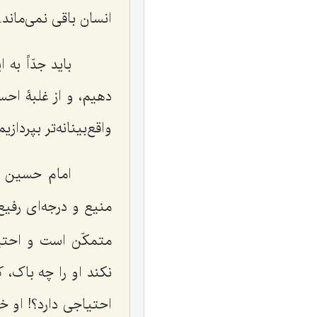
انسان باقی نمی‌ماند.
باید جدّاً به ا
دهیم، و از غلبۀ احس
واقع‌بینانه‌تر بپردازیم
امام حسین علیه
منیع و درجه‌ای رفیع
متمکّن است و احتیا
نکند او را چه باک، 
احتیاجی دارد؟! او خ