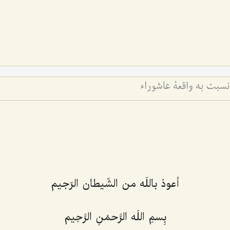
سبت به واقعۀ عاشوراء
أعوذ باللَه من الشّیطان الرّجیم‌
بِسمِ اللَه الرَّحمَنِ الرَّحِیم‌