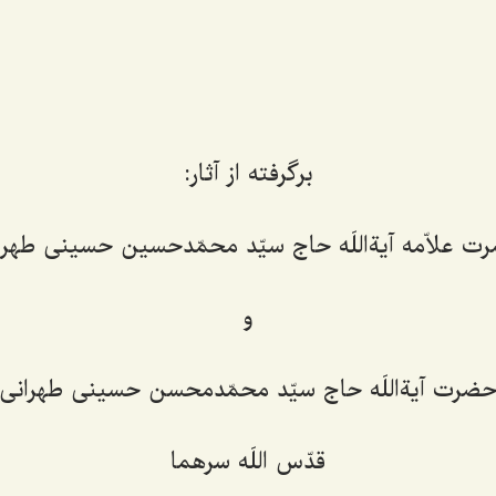
برگرفته از آثار:
ت علاّمه آیةاللَه حاج سیّد محمّدحسین حسینی طهرا
و
ضرت آیةاللَه حاج سیّد محمّدمحسن حسینی طهرانی
قدّس اللَه سرهما