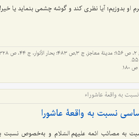
م او بدوزیم؛ آیا نظری کند و گوشه چشمی بنماید یا خیر!
٣٢٨.
سبت به واقعۀ عاشوراء
ساسی نسبت به واقعۀ عاشورا
ت به مصائب ائمه علیهم السّلام و به‌خصوص نسبت به