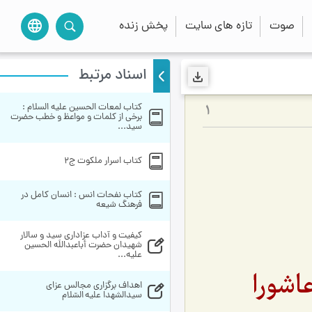
صوت
تازه های سایت
پخش زنده
language
اسناد مرتبط
کتاب لمعات الحسین علیه السلام : 
1
برخی از کلمات و مواعظ و خطب حضرت 
سید...
کتاب اسرار ملکوت ج2
کتاب نفحات انس : انسان کامل در 
فرهنگ شیعه
کیفیت و آداب عزاداری سید و سالار 
شهیدان حضرت أباعبداللَه الحسین 
علیه...
اشورا
اهداف برگزاری مجالس عزای 
سیدالشهدا علیه السّلام