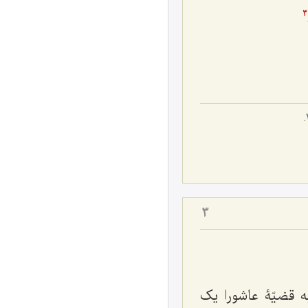
3
3
 قضیّۀ عاشورا یک