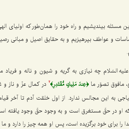
ین مسئله بیندیشیم و راه خود را همان‌طور که اولیای اله
اسات و عواطف بپرهیزیم و به حقایق اصیل و مبانی رصین 
.
 السّلام چه نیازی به گریه و شیون و ناله و فریاد ما 
﴿عِندَ مَلِيكٖ مُّقۡتَدِرِ﴾
، مافوق تصوّر ما
در کمال عزّ و ناز و 
2
جی به این مجالس ندارد. از اول خلقت آدم تا آخر قیا
که او در حقّ مستغرق است و به وجود حقّ وجود یافته است
دا را برای خود برگزیده است، پس او همه چیز را دارد و م