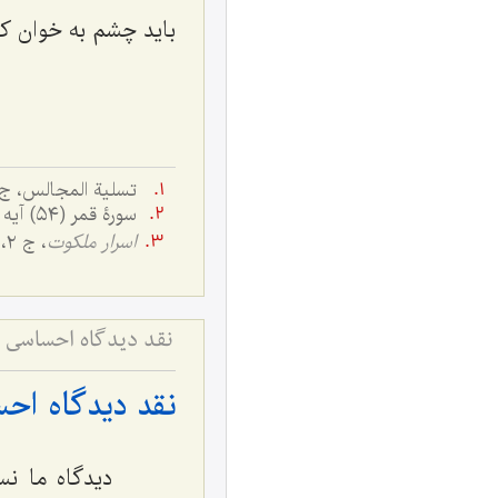
باید چشم به خوان کر
تسلیة المجالس، ج ٢، ص ١٥٦؛ مدینة معاجز, ج ۳,ص ۴۸۳؛ بحار الأنوار، ج ٤٤، ص 
سورۀ قمر (٥٤) آیه ٥٥.
اسرار ملکوت
، ج ٢، ص ١٨٠.
نقد دیدگاه احساسی ن
نقد دیدگاه اح
دیدگاه ما نسب