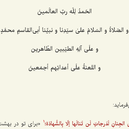
الحَمدُ لِلّه ربِّ العالَمینَ
و الصّلاةُ و السّلامُ علیٰ سیّدِنا و نبیِّنا أبی‌القاسمِ محمَّدٍ
و علَی آلِهِ الطیّبین الطّاهرین‌
و اللعنةُ علَی أعدائِهم أجمَعینَ‌
رماید:
«برای تو در بهشت
لجِنانِ لَدَرجاتٍ لَن تَنالَها إلّا بِالشَّهادَة؛
1