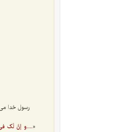
رسول خدا می‌ف
«
....و إنَّ لَک فی ا