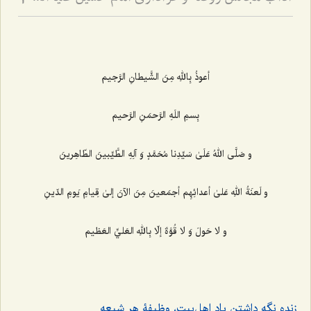
2
أعوذُ بِاللهِ مِنَ الشَّيطانِ الرَّجيم‌
بِسمِ اللَهِ الرَّحمَنِ الرَّحيم‌
و صَلَّى اللهُ عَلَىٰ سَيِّدِنا مُحَمَّدٍ وَ آلِهِ الطَّيِّبينَ الطّاهِرينَ‌
و لَعنَةُ اللهِ عَلیٰ أعدائِهِم أجمَعينَ مِنَ الآنَ إلىٰ قِيامِ يَومِ الدّينِ
و لا حَولَ وَ لا قُوَّةَ إلّا بِاللهِ العَليِّ العَظيم‌
زنده نگه ‌داشتن یاد اهل‌بیت، وظیفۀ هر شیعه