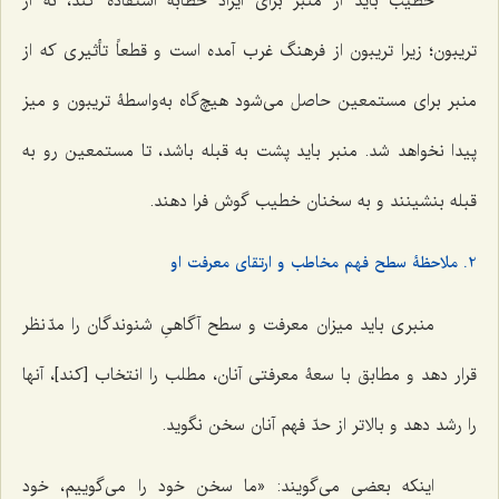
خطیب باید از منبر برای ایراد خطابه استفاده کند، نه از
تریبون؛ زیرا تریبون از فرهنگ غرب آمده است و قطعاً تأثیری که از
منبر برای مستمعین حاصل می‌شود هیچ‌گاه به‌واسطۀ تریبون و میز
پیدا نخواهد شد. منبر باید پشت به قبله باشد، تا مستمعین رو به
قبله بنشینند و به سخنان خطیب گوش فرا دهند.
2. ملاحظۀ سطح فهم مخاطب و ارتقای معرفت او
منبری باید میزان معرفت و سطح آگاهیِ شنوندگان را مدّ نظر
قرار دهد و مطابق با سعۀ معرفتی آنان، مطلب را انتخاب [کند]، آنها
را رشد دهد و بالاتر از حدّ فهم آنان سخن نگوید.
اینکه بعضی می‌گویند: «ما سخن خود را می‌گوییم، خود