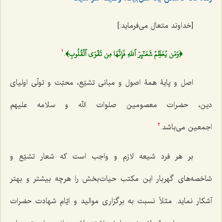
[خداوند متعال می‌فرماید:]
﴿وَمَن يُعَظِّمۡ شَعَـٰٓئِرَ ٱللَهِ فَإِنَّهَا مِن تَقۡوَى ٱلۡقُلُوبِ﴾
.
1
اصل و پایۀ همۀ اصول و
مبانی تشیّع، محبّت و تولّی اولیای
دین، حضرات معصومین صلوات الله و سلامه علیهم
اجمعین
می‌باشد.
2
بر هر فرد شیعه لازم و واجب است که شعار تشیّع و
شاخصه‌های گهربار این مکتب حیات‌بخش
را هرچه بیشتر و بهتر
آشکار نماید. مثلاً نسبت به برگزاری موالید و ایّام شهادت حضرات