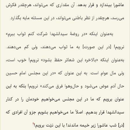
عاشورا بيندازد و قرار بدهد.
آن مقدارى كه مى‌تواند، هرچقدر فكرش
مى‌رسد، هرچقدر از نظر باطنى مى‌تواند، در اين مسئله مايه بگذارد.
به‌عنوان اينكه «در روضۀ سيدالشهدا شركت كنم ثواب ببرم»
نرويم! [در این صورت] به ما ثواب مى‌دهند، ولى كم مى‌دهند.
به‌عنوان اينكه «بالاخره اين شعائر حفظ بشود» نرويم! خوب است،
ولى مال عوام است. به اين عنوان كه «در اين مجلس امام حسین
حال آدم عوض مى‌شود و حال‌و‌هوا فرق مى‌كند» نرويم!
بلكه به اين
عنوان برويم كه ما در اين مجلس مى‌خواهيم خودمان را در كنار
سيدالشهدا قرار بدهيم. اصلاً ما مى‌خواهيم بشويم جزو آن افرادى كه
[در] شب عاشورا زير خيمه ماندند! با اين نيّت برويم!
2