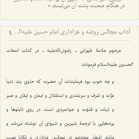
در هنگام صحبت پشت آن می‌ایستد.»
آداب مجالس روضه و عزاداری امام حسین علیه‌السلام - و توصیه‌های بزرگان دربارۀ ماه‌های محرّم و صفر
4
مرحوم علامۀ طهرانی ـ رضوان‌الله‌علیه ـ در کتاب
لمعات
الحسین
علیه السلام فرمودند:
و چه خوب بود فرمایشات آن حضرت كه حاوى‌ یك دنیا
عزّت و شرف و سربلندى و استقلال و ایمان و ایقان و صبر
و ثبات و فتوّت و جوانمردى است، در روى تابلوها و
پرده‌هایى با ترجمۀ شیرین و شیواى آن نوشته مى‌شد و
مانند اشعار محتشم در مجالس عزادارى و تكایا نصب