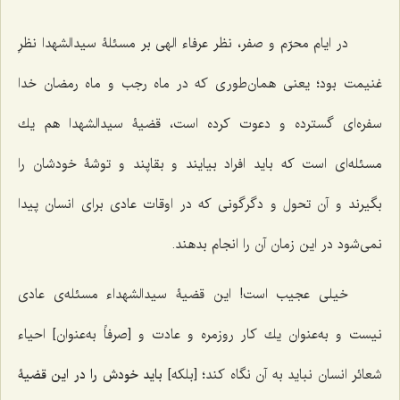
در ايام محرّم و صفر، نظر عرفاء الهى بر مسئلۀ سيدالشهدا نظرِ
غنيمت بود؛ يعنى همان‌طورى كه در ماه رجب و ماه رمضان خدا
سفره‌اى گسترده و دعوت کرده است، قضيۀ سيدالشهدا هم يك
مسئله‌اى است كه بايد افراد بيايند و بقاپند و توشۀ خودشان را
بگيرند و آن تحول و دگرگونى كه در اوقات عادى براى انسان پيدا
نمى‌شود در اين زمان آن را انجام بدهند.
خيلى عجيب است! اين قضيۀ سيدالشهداء مسئله‌ى عادى
نيست و به‌عنوان يك كار روزمره و عادت و [صرفاً به‌عنوان] احياء
شعائر انسان نبايد به آن نگاه كند؛ [بلکه]
بايد خودش را در اين قضيۀ