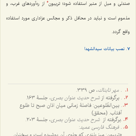
صندلی و مبل از منبر استفاده شود؛ تریبون
از ره‌آوردهای غرب، و
5
مذموم است و نباید در محافل ذکر و مجالس عزاداری مورد استفاده
واقع گردد.
7. نصب بیانات سیدالشهدا
. مهر تابناك
، ص 339.
. برگرفته از
شرح حدیث عنوان بصری،
جلسۀ 163.
. بین‌الطّلوعین: فاصلۀ زمانی میان اذان صبح تا طلوع
آفتاب. (محقق)
.برگرفته از
شرح حدیث عنوان بصری
، جلسۀ 203.
. فرهنگ فارسی عمید
:
«تریبون: میز بلندی که جلوی آن پوشیده است و سخنران