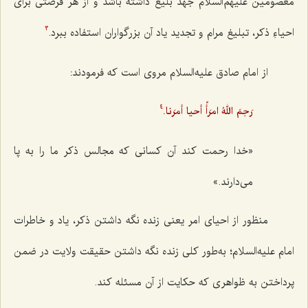
معصومین
علیهم‌السلام جَهد بلیغ داشته باشد و از هر فرصتی برای
احیاءِ ذکر، تبلیغ مرام و تجدید یاد آن بزرگواران استفاده ببرد.
3
از امام صادق علیه‌السلام مروی است که فرمودند
:
رَحِمَ اللهُ امرَأً أحيا أمرَنا.
4
«خدا رحمت کند آن کسانی که مجالس ذکر ما را به پا
می‌دارند.»
منظور از احيای امر يعنى زنده نگه داشتن ذكر، ياد و خاطرات
امام عليه‌السلام؛ به‌طور كلى زنده نگه‌ داشتن حقيقت ولايت در ضمن
پرداختن به ظواهرى كه حكايت از آن مسئله كند.