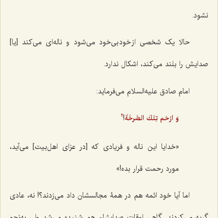
نشود.
حالا یک شخصی از خود بی‌خود می‌شود و ناله‌ای می‌کند [یا]
صدایش را بلند می‌کند، اشکال ندارد.
امام صادق علیه‌السلام می‌فرماید:
!
وَ ارْحَم تِلكَ الصَّرخَةَ
2
«خدایا این ناله و فریادی که [در عزای اهل‌بیت] می‌آید،
مورد رحمت قرار بده!»
اما آیا خود ائمه هم در همۀ مجالسشان داد می‌زدند؟! نه، عادی
گریه می‌کردند. گاهی اوقات صدایشان هم شنیده می‌شد ولی به‌نحو