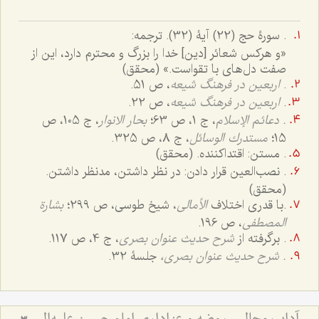
.
سورۀ حج (22) آیۀ (32). ترجمه:
«و هرکس شعائر [دین] خدا را بزرگ و محترم دارد، این از
صفت دل‌های با تقواست.» (محقق)
.
اربعین در فرهنگ شیعه
، ص 51.
.
اربعین در فرهنگ شیعه
، ص 22.
. دعائم الإسلام
، ج ‌1، ص 63؛
بحار الانوار
، ج 105، ص
15؛
مستدرك الوسائل
، ج 8، ص 325.
. مستن: اقتداکننده. (محقق)
. نصب‌العین قرار دادن: در نظر داشتن، مدنظر داشتن.
(محقق)
.
با قدری اختلاف
الأمالی
، شیخ طوسی، ص 299؛
بشارة
المصطفى
، ص 196.
. برگرفته از
شرح حدیث عنوان بصری
، ج 4، ص 117.
.
شرح حدیث عنوان بصری،
جلسۀ 32.