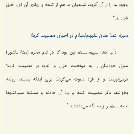
وجود ما را از آن‌ آفريد، شيعيان ما هم از تتمّه و زيادى آن نور، خلق
شده‌اند.
8
سیرۀ ائمۀ هُدیٰ علیهم‌السلام در احیای مصیبت کربلا
دَأب ائمّه علیهم‌السلام اين بود كه در ايّام محرّم (دهۀ عاشورا)
منزل خودشان را به موقعيّت حزن و اندوه بر مصيبت كربلا
درمى‌آوردند و از افراد دعوت مى‌كردند براى اينكه بيايند، روضه
بخوانند، ذكر مصيبت كنند و ياد آن حادثه و مسئلۀ سيدالشهدا
عليه‌السلام را زنده نگه‌ مى‌‌داشتند.
9