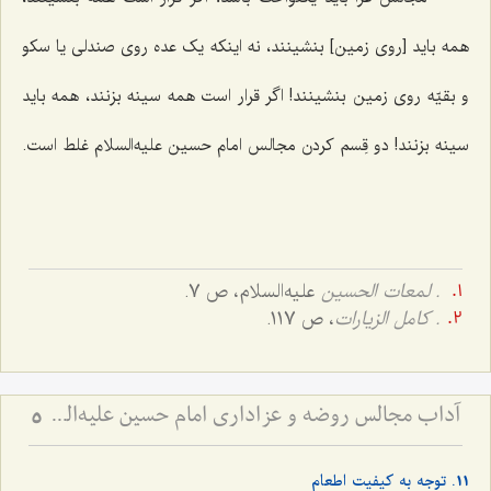
همه باید [روی زمین] بنشینند، نه اینکه یک عده روی صندلی یا سکو
و بقیّه روی زمین بنشینند! اگر قرار است همه سینه بزنند، همه باید
سینه بزنند! دو قِسم کردن مجالس امام حسین علیه‌السلام غلط است.
. لمعات الحسین
علیه‌السلام، ص 7.
. كامل الزيارات
، ص 117.
آداب مجالس روضه و عزاداری امام حسین علیه‌السلام - و توصیه‌های بزرگان دربارۀ ماه‌های محرّم و صفر
5
11. توجه به کیفیت اطعام