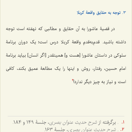
3. توجه به حقایق واقعۀ کربلا
در قضیۀ عاشورا به آن حقایق و مطالبی که نهفته است توجه
داشته باشید. قدم‌‌به‌قدمِ‌ واقعۀ كربلا درس است؛ یک دوران برنامۀ
سلوکی در داستان عاشورا [هست و] همین‎قدر [اگر انسان] بیاید برنامۀ
امام حسین، رفتار، روش و اینها را یک مطالعۀ عمیق بکند، کافی
است و نیاز به چیز دیگر ندارد!
3
. برگرفته از
شرح حدیث عنوان بصری
، جلسۀ 149 و 184.
.
شرح حدیث عنوان بصری
، جلسۀ 163.