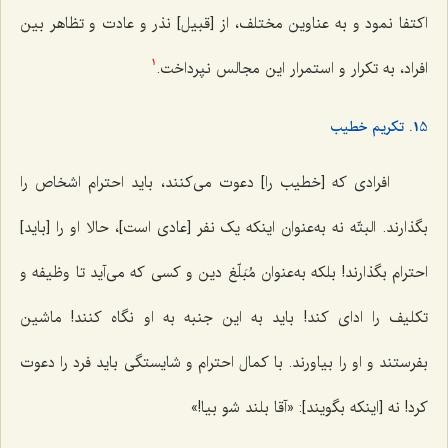
اکتفا نمود و به عناوین مختلف، از [قبیل] نذر و عادت و تظاهر بین
افراد، به تکرار و استمرار این مجالس نپرداخت.
1
15. تکریم خطیب
افرادی که [خطیب را] دعوت می‌کنند، باید احترام اشخاص را
بگذارند. البتّه نه به‌عنوان اینکه یک نفر [عادی است]، حالا او را [باید]
احترام بگذارند! بلکه به‌عنوان مُبَلّغ دین و کسی که می‌آید تا وظیفه و
تکلیف را ادای کند! باید به این جنبه به او نگاه کنند! ماشین
بفرستند و او را بیاورند. با کمال احترام و شایستگی باید فرد را دعوت
کرد! نه [اینکه بگویند]: «آقا بلند شو بیا!»