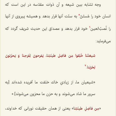
وجه تشابه بين شيعه و آن ذوات مقدّسه در اين است كه
انسان خود را مُستَنّ
به سنّت آنها قرار بدهد و هميشه پيروى از آنها
5
را نُصبُ‌العين
خود قرار بدهد و مصداق این حدیث شریف گردد که
6
می‌فرماید:
شيعَتُنا خُلِقوا مِن فاضِل طينَتِنا، يَفرحونَ لِفَرَحِنا وَ يَحزَنونَ
لِحُزنِنا.
7
«شيعيان ما، از زيادىِ خاك خلقت ما آفريده شده‌اند [به
سرور ما شاد می‌شوند و به حزن ما محزون می‌شوند].»
«
» يعنى از همان حقيقت نورانى كه خداوند،
مِن فاضِلِ طینَتِنا