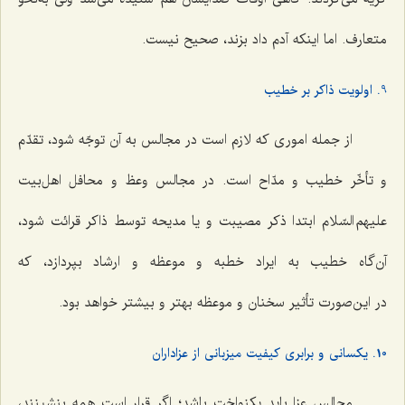
متعارف. اما اینکه آدم داد بزند، صحیح نیست.
9. اولویت ذاکر بر خطیب
از جمله اموری که لازم است در مجالس به آن توجّه شود، تقدّم
و تأخّر خطیب و مدّاح است. در مجالس وعظ و محافل اهل‌بیت
علیهم السّلام ابتدا ذکر مصیبت و یا مدیحه توسط ذاکر قرائت شود،
آن‌گاه خطیب به ایراد خطبه و موعظه و ارشاد بپردازد، که
در این‌صورت تأثیر سخنان و موعظه بهتر و بیشتر خواهد بود.
10. یکسانی و برابری کیفیت میزبانی از عزاداران
مجالس عزا باید یکنواخت باشد؛ اگر قرار است همه بنشینند،