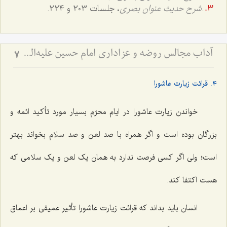
.
شرح حدیث عنوان بصری
، جلسات 203 و 224.
آداب مجالس روضه و عزاداری امام حسین علیه‌السلام - و توصیه‌های بزرگان دربارۀ ماه‌های محرّم و صفر
7
4. قرائت زیارت عاشورا
خواندن زیارت عاشورا در ایام محرّم بسیار مورد تأکید ائمه و
بزرگان بوده است و اگر همراه با صد لعن و صد سلام بخواند بهتر
است؛ ولی اگر کسی فرصت ندارد به همان یک لعن و یک سلامی که
هست اکتفا کند.
انسان باید بداند که قرائت زیارت عاشورا تأثیر عمیقی بر اعماق