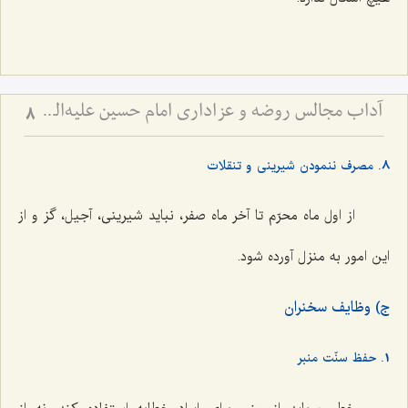
آداب مجالس روضه و عزاداری امام حسین علیه‌السلام - و توصیه‌های بزرگان دربارۀ ماه‌های محرّم و صفر
8
8. مصرف ننمودن شیرینی و تنقلات
از اول ماه محرّم تا آخر ماه صفر، نباید شیرینی، آجیل، گز و از
این امور به منزل آورده شود.
ج) وظایف سخنران
1. حفظ سنّت منبر