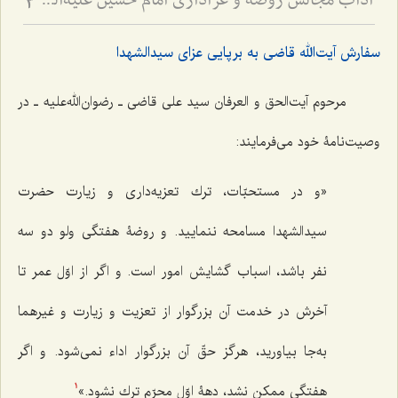
آداب مجالس روضه و عزاداری امام حسین علیه‌السلام - و توصیه‌های بزرگان دربارۀ ماه‌های محرّم و صفر
3
سفارش آیت‌الله قاضی به برپایی عزای سیدالشهدا
مرحوم آیت‌الحق و العرفان سید علی قاضی ـ رضوان‌الله‌علیه ـ در
وصیت‌نامۀ خود می‌فرمایند:
«و در مستحبّات، ترك تعزيه‌دارى و زيارت حضرت
سيدالشهدا مسامحه ننماييد. و روضۀ هفتگى ولو دو سه
نفر باشد، اسباب گشايش امور است. و اگر از اوّل عمر تا
آخرش در خدمت آن بزرگوار از تعزيت و زيارت و غيرهما
به‌جا بياوريد، هرگز حقّ آن بزرگوار اداء نمى‌شود. و اگر
هفتگى ممكن نشد، دهۀ اوّل محرّم ترك نشود.»
1