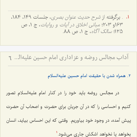
. برگرفته از
شرح حدیث عنوان بصری
، جلسات 149، 184،
163و 203؛
مبانی اخلاق در آیات و روایات
، ج 1، ص
125؛
سالک آگاه
، ج 1، ص 88.
آداب مجالس روضه و عزاداری امام حسین علیه‌السلام - و توصیه‌های بزرگان دربارۀ ماه‌های محرّم و صفر
6
2. همراه شدن با حقیقت امام حسین علیه‌السلام
در مجالس روضه باید خود را در کنار امام علیه‌السلام تصور
کنیم و احساسی را که در آن جریان برای حضرت و اصحاب آن حضرت
پیش آمده، در وجود خود بیاوریم. وقتی که این احساس بیاید، انسان
بخواهد یا نخواهد اشکش جاری می‌شود.
1