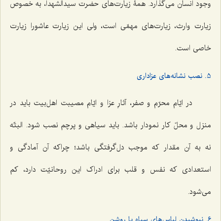
وجود انسان می‌گذارد. همۀ زیارت‌های حضرت سیدالشهدا، به خصوص
زیارت وارث، زیارت‌های مهمّی است، ولی این زیارت عاشورا زیارت
خاصی است.
5. نصب نشانه‌های عزاداری
در ایّام محرّم و صفر، آثارِ عزا و ایّام مصیبت اهل‌بیت باید در
منزل و محلّ کار نمودار باشد. باید سیاهی و پرچم نصب شود. البتّه
نه به آن مقدار که موجب دل‌گرفتگی باشد؛ چراکه آن آمادگی و
استعدادی که نفس و قلب برای ادراک این روحانیّت دارد، کم
می‌شود.
6. نپوشیدن لباس‌های سیاه یا روشن