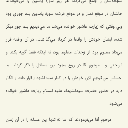
سجاده‌شان را جمع مي‌كردند هر روز سورۀ ياسين را مي‌خواندند
حالشان در موقع نماز و در موقع قرائت سورۀ ياسين يك جوري بود
ولي وقتي كه زيارت عاشورا خوانده مي‌شد ما مي‌ديديم يك جور ديگر
شده، ايشان خودش را واقعا در كربلا مي‌گذاشت، در آن واقعه قرار
مي‌داد معلوم بود، از وَجَنات معلوم بود، نه اينكه فقط گريه بكند و
ناراحتي و... مرحوم آقا در روح مجرد اين مسائل را ذكر كردند، ما
احساس مي‌كرديم الان خودش را در كنار سيدالشهداء قرار داده و انگار
دارد در حضور حضرت سیدالشهداء علیه السلام زيارت عاشورا خوانده
مي‌شود.
مرحوم آقا مي‌فرمودند كه: ما نه ‌تنها اين مساله را در آن زمان