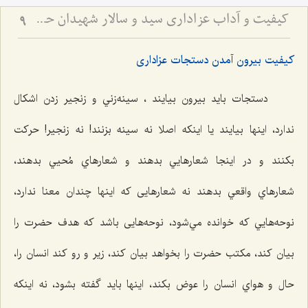
کیفیت و آداب عزاداری سید و سالار شهیدان حضرت أباعبداللَه الحسین علیه السلام
9
کیفیت بیرون آمدن دستجات عزاداری
دستجات بايد بيرون بيايند ، سينه‌زني و زنجير زدن اشكال
ندارد، اينها بيايند يا اينكه اصلا نه سينه بزنند! نه زنجير! حركت
بكنند و در اينجا شعارهایي بدهند و شعارهاي مُحيي بدهند،
شعارهاي واقعي بدهند نه شعارهايی كه اينها چندان معنا ندارد،
نوحه‌هایي که خوانده مي‌شود، نوحه‌هایی باشد كه هدف حضرت را
بيان كند، مكتب حضرت را بخواهد بيان كند، زير و رو كند انسان را،
حال و هواي انسان را عوض بكند، اينها بايد گفته بشود، نه اينكه