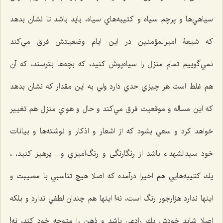
سياهي‌ها و پرچم سياه و كتيبه‌هاي سياه، بايد باشد تا نشان بدهد
كه شيعۀ اميرالمؤمنين در اين ايام وضعيتش فرق مي‌كند
نمي‌گوييم تمام منزل را سياه‌پوش كنيد، كه بچه‌ها بترسند، که آن
هم غلط است هر چيزي حدي دارد ولي به این مقدار كه نشان بدهد
كه این مساله و موقعیت فرق مي‌كند و حال و هواي منزل هم تغيير
خواهد كرد و سعي بشود كه از اشعار و اذكار و نوشته‌ها و بیانات
خود سيدالشهداء باشد از رنگارنگی و رنگ‌آميزي و... پرهیز کنید، ،
يك كتيبه‌هایي هم اخيرا درآمده كه اصلا هيچ تناسبي با مصيبت و
اينها ندارد هزارجور رنگ است، نه! اينها هم چندان لطفي ندارد و بلكه
اصلا شاید خودش يك رادعی ‌باشد و ذهن را متوجه خود كند، نه!