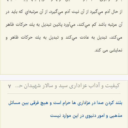
از حال آدم مي‌گيرد از آن نيت آدم مي‌گيرد، از آن مرتبه‌اي كه بايد در
آن مرتبه باشد كم مي‌كند، مي‌آورد پائين تبديل به يك حركات ظاهر
مي‌كند، تبديل به عادت مي‌كند و تبديل به يك حركات ظاهر و
نمايشی می کند.
کیفیت و آداب عزاداری سید و سالار شهیدان حضرت أباعبداللَه الحسین علیه السلام
7
بلند کردن صدا در عزاداری ها حرام است و هیچ فرقی بین مسائل
مذهبی و امور دنیوی در این موارد نیست