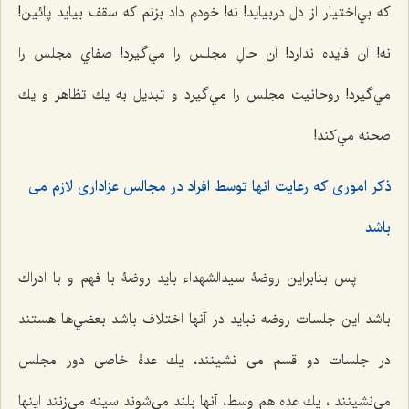
كه بي‌اختيار از دل دربيايد! نه! خودم داد بزنم كه سقف بيايد پائين!
نه! آن فايده ندارد! آن حالِ مجلس را مي‌گيرد! صفاي مجلس را
مي‌گيرد! روحانيت مجلس را مي‌گيرد و تبديل به يك تظاهر و يك
صحنه مي‌كند!
ذكر امورى كه رعايت انها توسط افراد در مجالس عزادارى لازم مى
باشد
پس بنابراين روضۀ سيدالشهداء بايد روضۀ با فهم و با ادراك
باشد اين جلسات روضه نبايد در آنها اختلاف باشد بعضي‌ها هستند
در جلسات دو قسم می نشینند، يك عدۀ خاصی دور مجلس
مي‌نشينند ، يك عده هم وسط، آنها بلند مي‌شوند سينه مي‌زنند اينها