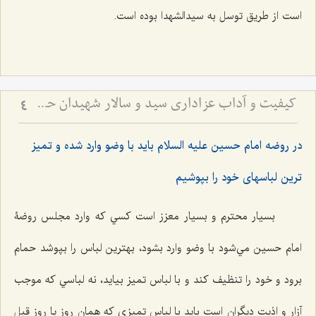
است از طريق توسل به سيدالشهدا بوده است.
کیفیت و آداب عزاداری سید و سالار شهیدان حضرت أباعبداللَه الحسین علیه السلام
4
در روضه امام حسين عليه السلام بايد با وضو وارد شده و تميز
ترين لباسهاى خود را بپوشيم
بسيار محترم و بسيار معزز است كسي كه وارد مجلس روضۀ
امام حسين مي‌شود با وضو وارد بشود، بهترين لباس را بپوشد حمام
برود و خود را تنظيف كند و با لباس تميز بیاید، نه لباسي كه موجب
آزار و اذيت ديگران است بايد با لباس تميزي كه همان روز يا روز قبل