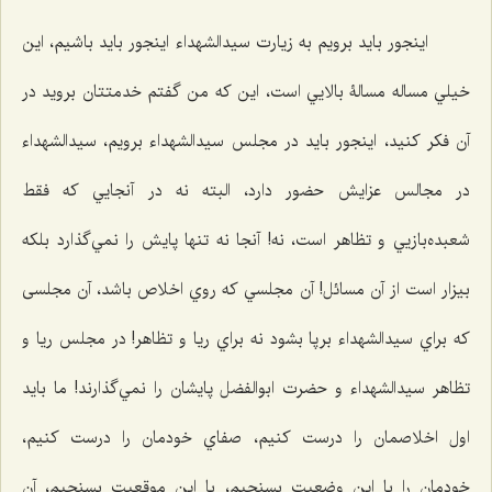
اينجور بايد برويم به زيارت سيدالشهداء اينجور بايد باشیم، اين
خيلي مساله مسالۀ بالايي است، اين كه من گفتم خدمتتان برويد در
آن فكر كنيد، اينجور بايد در مجلس سيدالشهداء برویم،‌ سيدالشهداء
در مجالس عزايش حضور دارد، البته نه در آنجايي كه فقط
شعبده‌بازيي و تظاهر است، نه! آنجا نه ‌تنها پايش را نمي‌گذارد بلكه
بیزار است از آن مسائل! آن مجلسي كه روي اخلاص باشد، آن مجلسی
که براي سيدالشهداء برپا بشود نه براي ريا و تظاهر! در مجلس ريا و
تظاهر سيدالشهداء و حضرت ابوالفضل پايشان را نمي‌گذارند! ما باید
اول اخلاصمان را درست كنيم، صفاي خودمان را درست كنيم،
خودمان را با اين وضعيت بسنجيم، با اين موقعيت بسنجيم، آن