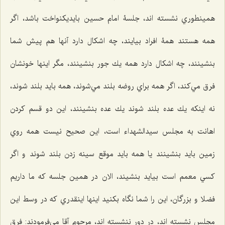
همينطوري نشسته اند، جلسۀ امام حسين بایديكنواخت باشد، اگر
همه هستند همۀ افراد بيايند، چه اشكال دارد آنها هم پيش شما
بنشينند، چه اشكال دارد همه يك جور بنشينند، مگر اينها خونشان
فرق مي‌كند، اگر همه براي روضه بلند مي‌شوند، همه بايد بلند شوند،
نه اينكه يك عده بلند شوند يك عده بنشينند، اين دو قسم كردن
اهانت به مجلس سيدالشهداء است، اين صحيح نيست همه روي
زمين بايد بنشينند یا همه بايد موقع سينه زدن بلند شوند و اگر
كسي معمم است بيايد بنشيند، الان در همين جلسه كه ما داريم
فضلا و بزرگان، اين را شما نگاه بكنيد اينها اينقدري كه در وسط اين
مجلس نشسته اند، در دور ننشسته اند، مرحوم آقا مي‌فرمودند: فرق