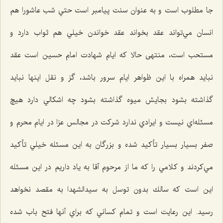
جا مطلوب است و به عنوان سنت پيامبر است حتي شب عاشورا هم
انسان مي‌تواند عقد بخواند عقد خواندن خيلي هم ثواب دارد و
مستحب است، منتهی حالا که ایام شهادت امام حسين است عقد
نبايد همراه با اين ظواهر ايام سرور باشد، گز و نقل اينها نبايد
گذاشته بشود بجايش ميوه گذاشته بشود چه اشكالي دارد هيچ
مسئله‌اي نيست و ايرادي ندارد شركت در مجالس عزا در ايام محرم و
صفر بسيار بسيار تأكيد شده و بزرگان به اين مسئله خيلي تأكيد
مي‌كردند و كلامي را كه ما از مرحوم آقا به ياد داريم در اين مسئله
اين است كه سالك بدون توسل به سيدالشهدا به مقصد نخواهد
رسيد. اين رعايت است و تمام كساني كه براي آنها فتح باب شده