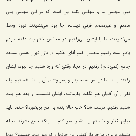
بين مجلس ما و مجلس بقيه اين است كه در این مجلس بين
معمم و غيرمعمم فرقي نيست، جا بود مي‌نشينند نبود وسط
مي‌نشينند، ما با ايشان مي‌رفتيم در مجالس ختم يك دفعه خودم
يادم است رفتيم مجلس ختم آقاي حكيم در بازار تهران همان مسجد
جامع (نمي‌دانم) رفتيم در آنجا، وقتي كه وارد شديم جا نبود، ايشان
رفتند وسط ما دو نفر معمم پدر و پسر رفتيم آن وسط نشستيم، يك
نفر از آن آقايان هم نگفت بفرمائيد، ايشان نشستند و بعد هم بلند
شديم رفتيم، درست شد؟ خب حالا بنده به من بربخورد!؟ حتما بايد
بيايم كنار و بايستم و اينقدر صبر كنم تا اينكه جمع بشوند مچاله
بشوند و برای ما جا باز کنند، اين حرفها را نداريم اينها چيست؟ اينها