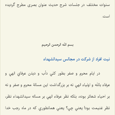
سنوات مختلف در جلسات شرح حدیث عنوان بصری مطرح گردیده
است.
بسم اللَه الرحمن الرحیم
نيت افراد از شركت در مجالس سيدالشهداء
در ايام محرم و صفر بطور كلي دأب و دیدَن عرفاي الهي و
عرفاء باللَه و اولياء الهي نه بر بزرگداشت اين مسالۀ محرم و صفر و نه
بر احياء شعائر بوده، بلکه نظر عرفاء الهي بر مساله سيدالشهداء نظر،
‌نظرِ غنيمت بود! يعني چي؟ يعني همانطوري كه در ماه رجب خدا