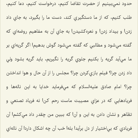
حدود نمي‌بينيم از حضرت تقاضا كنيم، درخواست كنيم، دعا كنيم،
طلب كنيم، كه از ما دستگيري كند، دست ما را بگيرد، به جاي داد
زدن! و بيداد زدن! و نعره‌كشيدن! به جاي آن به مفاهيم روضه‌اي كه
گفته مي‌شود و مطالبي كه گفته مي‌شود گوش بدهيم! اگر گريه‌اي بر
ما مي‌آيد گريه را بكنيم جلوي گريه را نگيريم، بايد گريه بشود ولي
داد زدن چرا؟ فيلم بازي‌كردن چرا؟ مجلس را از آن حال و هوا انداختن
چرا؟ امام صادق عليه‌السلام كه مي‌فرمايد خدايا به اين ناله‌ها و
فريادهایي كه در عزاي مصيبت ماست رحم كن! نه فرياد تصنعي و
تظاهر و نشان دادن به اين و آن! كه ببين من چقدر داد مي‌كشم! آن
فريادي كه بي‌اختيار از دل برآيد! بله! خب آن چه اشكال دارد! آن ناله‌اي