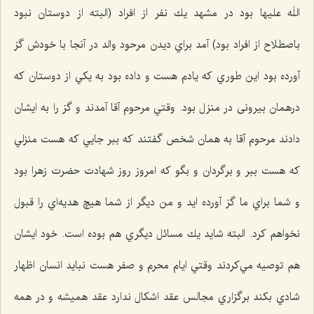
اللَه علیها بود در مشهد يك نفر از افراد (البته از دوستان نبود
باصطلاح از افراد بود) آمد براي ديدن مرحود والد در آنجا با خودش گز
آورده بود اين طوري كه يادم هست و داده بود به يكي از دوستان كه
درهمان بیرونی در منزل بود. وقتي مرحوم آقا آمدند و گز را به ایشان
دادند مرحوم آقا به همان شخص گفتند كه ببر جایي كه هست منزلي
كه هست ببر و برگردان و بگو كه امروز روز شهادت حضرت زهرا بود
و شما براي ما گز آورده ايد و من ديگر از شما هيچ هديه‌اي را قبول
نخواهم كرد. البته شايد يك مسائل ديگري هم بوده است. خود ايشان
هم توصيه مي‌كردند وقتي ايام محرم و صفر هست نبايد انسان اظهار
شادي بكند برگزاري مجالس عقد اشكال ندارد عقد هميشه و در همه