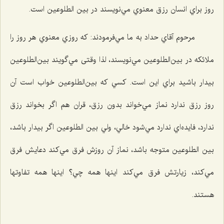
روز براي انسان رزق معنوي مي‌نويسند در بين الطلوعين است.
مرحوم آقاي حداد به ما مي‌فرمودند: كه روزي معنوي هر روز را
ملائكه در بين‌الطلوعين مي‌نويسند، لذا وقتی مي‌گويند بين‌الطلوعين
بيدار باشيد براي اين است. كسي كه بين‌الطلوعين خواب است آن
روز رزق ندارد نماز مي‌خواند بدون رزق، قران هم اگر بخواند رزق
ندارد، فايده‌اي ندارد مي‌شود خالي، ولي بين الطلوعين اگر بيدار باشد،
بين الطلوعين متوجه باشد، نماز آن روزش فرق مي‌كند دعايش فرق
مي‌كند، زيارتش فرق مي‌كند اينها همه چي؟ اينها همه تفاوتها
هستند.