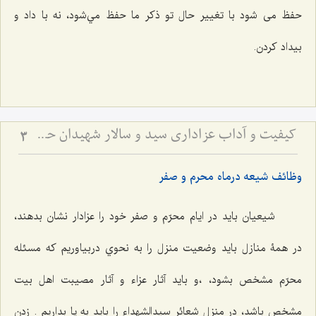
حفظ می شود با تغيير حال تو ذكر ما حفظ مي‌شود، نه با داد و
بيداد كردن.
کیفیت و آداب عزاداری سید و سالار شهیدان حضرت أباعبداللَه الحسین علیه السلام
3
وظائف شيعه درماه محرم و صفر
شيعیان بايد در ايام محرّم و صفر خود را عزادار نشان بدهند،
در همۀ منازل بايد وضعيت منزل را به نحوي دربياوريم كه مسئله
محرّم مشخص بشود، ،و باید آثار عزاء و آثار مصيبت اهل بيت
مشخص باشد، در منزل شعائر سيدالشهداء را بايد به پا بداريم . زدن