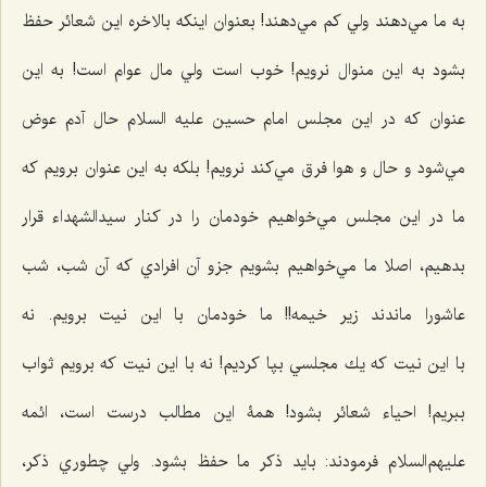
به ما مي‌دهند ولي كم مي‌دهند! بعنوان اينكه بالاخره اين شعائر حفظ
بشود به اين منوال نرويم! خوب است ولي مال عوام است! به اين
عنوان كه در اين مجلس امام حسين علیه السلام حال آدم عوض
مي‌شود و حال و هوا فرق مي‌كند نرويم! بلکه به اين عنوان برويم كه
ما در اين مجلس مي‌خواهيم خودمان را در كنار سيدالشهدا‌ء‌ قرار
بدهيم، اصلا ما مي‌خواهيم بشويم جزو آن افرادي كه آن شب،‌ شب
عاشورا ماندند زير خيمه!! ما خودمان با اين نيت برويم. نه
با این نيت كه يك مجلسي بپا كرديم! نه با اين نيت كه برويم ثواب
ببريم! احياء شعائر بشود! همۀ این مطالب درست است، ائمه
عليهم‌السلام فرمودند: بايد ذكر ما حفظ بشود. ولي چطوري ذكر،