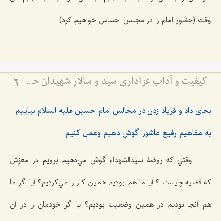
وقت (حضور امام را در مجلس احساس خواهیم کرد)
کیفیت و آداب عزاداری سید و سالار شهیدان حضرت أباعبداللَه الحسین علیه السلام
6
بجاى داد و فرياد زدن در مجالس امام حسين عليه السلام بياييم
به مفاهيم رفيع عاشورا گوش دهيم وعمل كنيم
وقتي كه روضۀ سيدالشهداء گوش مي‌دهيم برويم در مغزش
که قضيه چیست ؟ آيا ما هم بوديم همين كار را مي‌كرديم؟ آيا اگر ما
هم آنجا بوديم در همين وضعيت بوديم؟ يا اگر خودمان را در آن