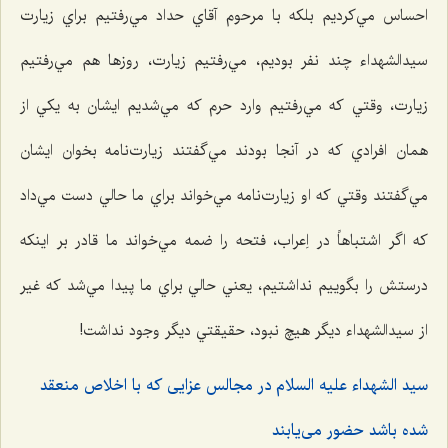
احساس مي‌كرديم بلكه با مرحوم آقاي حداد مي‌رفتيم براي زيارت
سيدالشهداء ‌چند نفر بوديم، مي‌رفتيم زيارت، روزها هم مي‌رفتيم
زيارت، وقتي كه مي‌رفتيم وارد حرم كه مي‌شديم ايشان به يكي از
همان افرادي كه در آنجا بودند مي‌گفتند زيارت‌نامه بخوان ايشان
مي‌گفتند وقتي كه او زيارت‌نامه مي‌خواند براي ما حالي دست مي‌داد
كه اگر اشتباهاً ‌در اِعراب، فتحه را ضمه مي‌خواند ما قادر بر اينكه
درستش را بگوييم نداشتيم، يعني حالي براي ما پيدا مي‌شد كه غير
از سيدالشهداء ديگر هیچ نبود، حقيقتي ديگر وجود نداشت!
سيد الشهداء عليه السلام در مجالس عزايى كه با اخلاص منعقد
شده باشد حضور مى‌يابند