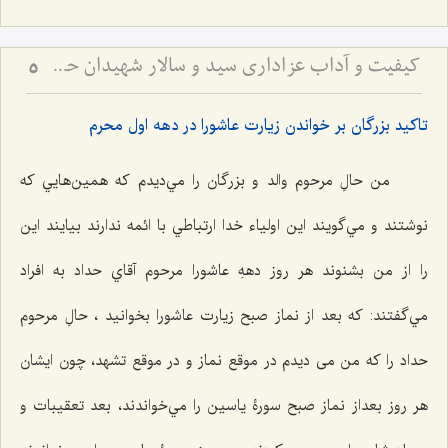
کیفیت و آداب عزاداری سید و سالار شهیدان حضرت أباعبداللَه الحسین علیه السلام
5
تاكيد بزرگان بر خواندن زيارت عاشورا در دهه اول محرم
من حالِ مرحوم والد و بزرگان را مي‌دیدم که همين‌هايي كه
نوشتند و مي‌گويند اين اولياء ‌خدا ارتباطي با ائمه ندارند بيايند اين
را از من بشنوند هر روز دههِ عاشورا مرحوم آقاي حداد به افراد
مي‌گفتند: كه بعد از نماز صبح زيارت عاشورا بخوانيد ، حالِ مرحوم
حداد را كه من می دیدم در موقع نماز و در موقع تشهد، چون ايشان
هر روز بعداز نماز صبح سورۀ ياسين را مي‌خواندند، بعد تعقيبات و