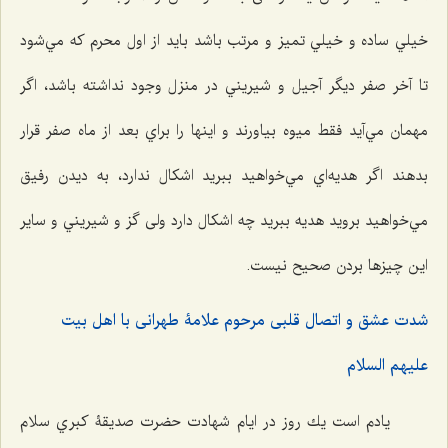
خيلي ساده و خيلي تميز و مرتب باشد بايد از اول محرم كه مي‌شود
تا آخر صفر ديگر آجیل و شيريني در منزل وجود نداشته باشد، اگر
مهمان مي‌آيد فقط ميوه بياورند و اينها را براي بعد از ماه صفر قرار
بدهند اگر هديه‌اي مي‌خواهيد ببريد اشكال ندارد، به ديدن رفيق
مي‌خواهيد برويد هديه ببريد چه اشكال دارد ولی گز و شيريني و ساير
اين چيزها بردن صحيح نيست.
شدت عشق و اتصال قلبی مرحوم علامۀ طهرانی با اهل بیت
علیهم السلام
يادم است يك روز در ايام شهادت حضرت صديقۀ كبري سلام