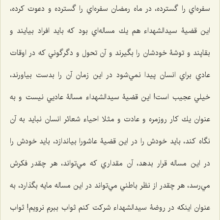
سفره‌اي را گسترده، در ماه رمضان سفره‌اي را گسترده و دعوت كرده،
اين قضيۀ سيدالشهداء هم يك مساله‌اي بود كه بايد افراد بيايند و
بقاپند و توشۀ خودشان را بگيرند و آن تحول و دگرگوني كه در اوقات
عادي براي انسان پيدا نمي‌شود در اين زمان آن را بدست بیاورند،
خيلي عجيب است! اين قضيۀ سيدالشهداء مسالۀ عادیي نيست و به
عنوان يك كار روزمره و عادت و مثلا احياء شعائر انسان نبايد به آن
نگاه كند، بايد خودش را در اين قضيۀ عاشورا بياندازد، بايد خودش را
در اين مساله قرار بدهد، آن مقداري كه مي‌تواند، هر چقدر فكرش
مي‌رسد، هر چقدر از نظر باطني مي‌تواند در اين مساله مايه بگذارد، به
عنوان اينكه در روضۀ سيدالشهداء شركت كنم ثواب ببرم نرويم! ثواب