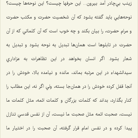
زينب بي‌چادر آمد بيرون... اين حرفها چيست؟ اين نوحه‌ها چيست؟
نوحه‌هايي بايد گفته بشود كه آن شخصيت حضرت و مكتب حضرت
و مرام حضرت، را بیان بکند و چه خوب است كه آن كلماتي كه از آن
حضرت در تابلوها است همان‌ها تبديل به نوحه بشود و تبديل به
شعار بشود. اگر انسان بخواهد در اين تظاهرات به عزاداري
سيدالشهداء‌ در اين مرتبه بماند، مانده و نيامده بالا، خودش را در
آنجا قفل كرده خودش را در همان‌جا بسته، ولي اگر نه، اين مطالب را
كنار بگذارد، بداند که كلمات بزرگان و كلمات ائمه، مثل كلمات ما
نيست، صحبت ائمه مثل صحبت ما نيست، آن از نفس قدسي تنازل
پيدا كرده و در نفس امام قرار گرفته، آن صحبت را در اختيار ما