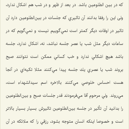
که در بين الطلوعین باشد. در بعد از ظهر و در شب هم اشكال ندارد،
ولی اين را رفقا بدانند آن تاثيري كه جلسات در بين‌الطلوعين دارد آن
تاثير در اوقات ديگر كمتر است نمي‌گوييم نيست و نمي‌گويم كه در
ساعات ديگر مثل شب یا عصر جلسه نباشد، نه، اشكال ندارد، جلسه
باشد هيچ اشكالي ندارد و خب كساني ممكن است نتوانند صبح
بروند شب يا عصري يك جلسه پيدا مي‌كنند مثلا تكيه‌اي در آ‌نجا
هست احساس خلوصي مي‌كنند بالاخره اسم سيدالشهداء است،
مي‌روند. ولي مرحوم آقا مي‌فرمودند قدر جلسات صبح و بين‌الطلوعين
را بدانيد آن تأثير در جلسه بين‌الطلوعين تاثيرش بسيار بسيار بالاتر
است و خصوصا اينكه انسان متوجه بشود، رزقي را كه ملائكه در آن