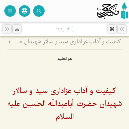
language
view_headline
close
search
10
/
کیفیت و آداب عزاداری سید و سالار شهیدان حضرت أباعبداللَه الحسین علیه السلام
1
هو العلیم
کیفیت و آداب عزاداری سید و سالار
شهیدان حضرت أباعبداللَه الحسین علیه
السلام