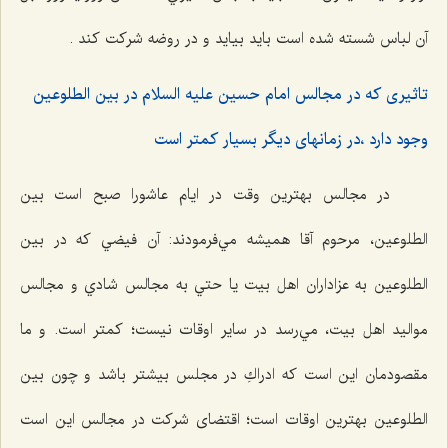
آن لباس شسته شده است بايد بيايد و در روضه شركت كند .
تاثيرى كه در مجالس امام حسين عليه السلام در بين الطلوعين
وجود دارد ،در زمانهاى ديگر بسیار کمتر است
در مجالس بهترين وقت در ايام عاشورا صبح است بين
الطلوعین، مرحوم آقا هميشه مي‌فرمودند: آن فيضي كه در بين
الطلوعین به عزاداران اهل بيت يا حتي به مجالس شادي و مجالس
مواليد اهل بيت، مي‌رسد در ساير اوقات نيست؛ كمتر است. و ما
مقصودمان این است که ادراكِ در مجلس بيشتر باشد و چون بين
الطلوعین بهترين اوقات است؛ اقتضای شرکت در مجالس این است