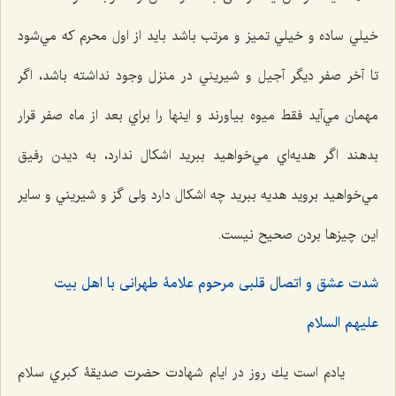
خيلي ساده و خيلي تميز و مرتب باشد بايد از اول محرم كه مي‌شود
تا آخر صفر ديگر آجیل و شيريني در منزل وجود نداشته باشد، اگر
مهمان مي‌آيد فقط ميوه بياورند و اينها را براي بعد از ماه صفر قرار
بدهند اگر هديه‌اي مي‌خواهيد ببريد اشكال ندارد، به ديدن رفيق
مي‌خواهيد برويد هديه ببريد چه اشكال دارد ولی گز و شيريني و ساير
اين چيزها بردن صحيح نيست.
شدت عشق و اتصال قلبی مرحوم علامۀ طهرانی با اهل بیت
علیهم السلام
يادم است يك روز در ايام شهادت حضرت صديقۀ كبري سلام