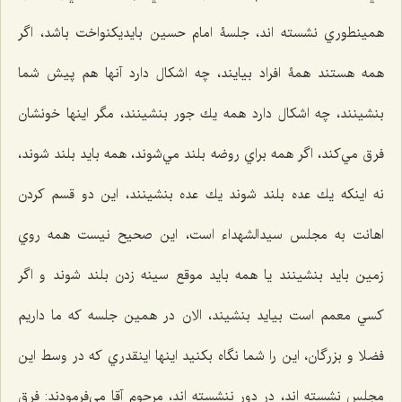
همينطوري نشسته اند، جلسۀ امام حسين بایديكنواخت باشد، اگر
همه هستند همۀ افراد بيايند، چه اشكال دارد آنها هم پيش شما
بنشينند، چه اشكال دارد همه يك جور بنشينند، مگر اينها خونشان
فرق مي‌كند، اگر همه براي روضه بلند مي‌شوند، همه بايد بلند شوند،
نه اينكه يك عده بلند شوند يك عده بنشينند، اين دو قسم كردن
اهانت به مجلس سيدالشهداء است، اين صحيح نيست همه روي
زمين بايد بنشينند یا همه بايد موقع سينه زدن بلند شوند و اگر
كسي معمم است بيايد بنشيند، الان در همين جلسه كه ما داريم
فضلا و بزرگان، اين را شما نگاه بكنيد اينها اينقدري كه در وسط اين
مجلس نشسته اند، در دور ننشسته اند، مرحوم آقا مي‌فرمودند: فرق