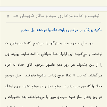
کیفیت و آداب عزاداری سید و سالار شهیدان حضرت أباعبداللَه الحسین علیه السلام
5
تاكيد بزرگان بر خواندن زيارت عاشورا در دهه اول محرم
من حالِ مرحوم والد و بزرگان را مي‌دیدم که همين‌هايي كه
نوشتند و مي‌گويند اين اولياء ‌خدا ارتباطي با ائمه ندارند بيايند اين
را از من بشنوند هر روز دههِ عاشورا مرحوم آقاي حداد به افراد
مي‌گفتند: كه بعد از نماز صبح زيارت عاشورا بخوانيد ، حالِ مرحوم
حداد را كه من می دیدم در موقع نماز و در موقع تشهد، چون ايشان
هر روز بعداز نماز صبح سورۀ ياسين را مي‌خواندند، بعد تعقيبات و