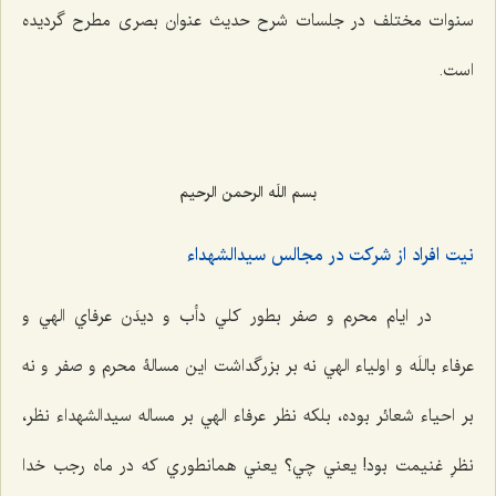
سنوات مختلف در جلسات شرح حدیث عنوان بصری مطرح گردیده
است.
بسم اللَه الرحمن الرحیم
نيت افراد از شركت در مجالس سيدالشهداء
در ايام محرم و صفر بطور كلي دأب و دیدَن عرفاي الهي و
عرفاء باللَه و اولياء الهي نه بر بزرگداشت اين مسالۀ محرم و صفر و نه
بر احياء شعائر بوده، بلکه نظر عرفاء الهي بر مساله سيدالشهداء نظر،
‌نظرِ غنيمت بود! يعني چي؟ يعني همانطوري كه در ماه رجب خدا