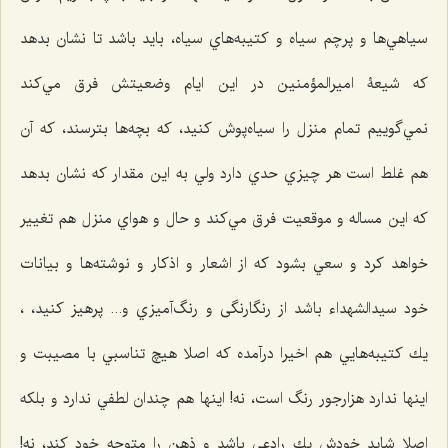
سياهي‌ها و پرچم سياه و كتيبه‌هاي سياه، بايد باشد تا نشان بدهد
كه شيعۀ اميرالمؤمنين در اين ايام وضعيتش فرق مي‌كند
نمي‌گوييم تمام منزل را سياه‌پوش كنيد، كه بچه‌ها بترسند، که آن
هم غلط است هر چيزي حدي دارد ولي به این مقدار كه نشان بدهد
كه این مساله و موقعیت فرق مي‌كند و حال و هواي منزل هم تغيير
خواهد كرد و سعي بشود كه از اشعار و اذكار و نوشته‌ها و بیانات
خود سيدالشهداء باشد از رنگارنگی و رنگ‌آميزي و... پرهیز کنید، ،
يك كتيبه‌هایي هم اخيرا درآمده كه اصلا هيچ تناسبي با مصيبت و
اينها ندارد هزارجور رنگ است، نه! اينها هم چندان لطفي ندارد و بلكه
اصلا شاید خودش يك رادعی ‌باشد و ذهن را متوجه خود كند، نه!