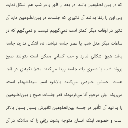
که در بين الطلوعین باشد. در بعد از ظهر و در شب هم اشكال ندارد،
ولی اين را رفقا بدانند آن تاثيري كه جلسات در بين‌الطلوعين دارد آن
تاثير در اوقات ديگر كمتر است نمي‌گوييم نيست و نمي‌گويم كه در
ساعات ديگر مثل شب یا عصر جلسه نباشد، نه، اشكال ندارد، جلسه
باشد هيچ اشكالي ندارد و خب كساني ممكن است نتوانند صبح
بروند شب يا عصري يك جلسه پيدا مي‌كنند مثلا تكيه‌اي در آ‌نجا
هست احساس خلوصي مي‌كنند بالاخره اسم سيدالشهداء است،
مي‌روند. ولي مرحوم آقا مي‌فرمودند قدر جلسات صبح و بين‌الطلوعين
را بدانيد آن تأثير در جلسه بين‌الطلوعين تاثيرش بسيار بسيار بالاتر
است و خصوصا اينكه انسان متوجه بشود، رزقي را كه ملائكه در آن