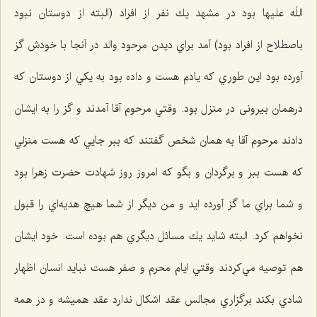
اللَه علیها بود در مشهد يك نفر از افراد (البته از دوستان نبود
باصطلاح از افراد بود) آمد براي ديدن مرحود والد در آنجا با خودش گز
آورده بود اين طوري كه يادم هست و داده بود به يكي از دوستان كه
درهمان بیرونی در منزل بود. وقتي مرحوم آقا آمدند و گز را به ایشان
دادند مرحوم آقا به همان شخص گفتند كه ببر جایي كه هست منزلي
كه هست ببر و برگردان و بگو كه امروز روز شهادت حضرت زهرا بود
و شما براي ما گز آورده ايد و من ديگر از شما هيچ هديه‌اي را قبول
نخواهم كرد. البته شايد يك مسائل ديگري هم بوده است. خود ايشان
هم توصيه مي‌كردند وقتي ايام محرم و صفر هست نبايد انسان اظهار
شادي بكند برگزاري مجالس عقد اشكال ندارد عقد هميشه و در همه