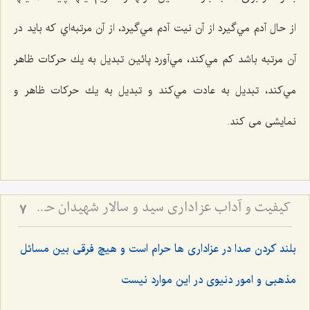
از حال آدم مي‌گيرد از آن نيت آدم مي‌گيرد، از آن مرتبه‌اي كه بايد در
آن مرتبه باشد كم مي‌كند، مي‌آورد پائين تبديل به يك حركات ظاهر
مي‌كند، تبديل به عادت مي‌كند و تبديل به يك حركات ظاهر و
نمايشی می کند.
کیفیت و آداب عزاداری سید و سالار شهیدان حضرت أباعبداللَه الحسین علیه السلام
7
بلند کردن صدا در عزاداری ها حرام است و هیچ فرقی بین مسائل
مذهبی و امور دنیوی در این موارد نیست