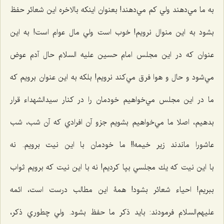
به ما مي‌دهند ولي كم مي‌دهند! بعنوان اينكه بالاخره اين شعائر حفظ
بشود به اين منوال نرويم! خوب است ولي مال عوام است! به اين
عنوان كه در اين مجلس امام حسين علیه السلام حال آدم عوض
مي‌شود و حال و هوا فرق مي‌كند نرويم! بلکه به اين عنوان برويم كه
ما در اين مجلس مي‌خواهيم خودمان را در كنار سيدالشهدا‌ء‌ قرار
بدهيم، اصلا ما مي‌خواهيم بشويم جزو آن افرادي كه آن شب،‌ شب
عاشورا ماندند زير خيمه!! ما خودمان با اين نيت برويم. نه
با این نيت كه يك مجلسي بپا كرديم! نه با اين نيت كه برويم ثواب
ببريم! احياء شعائر بشود! همۀ این مطالب درست است، ائمه
عليهم‌السلام فرمودند: بايد ذكر ما حفظ بشود. ولي چطوري ذكر،