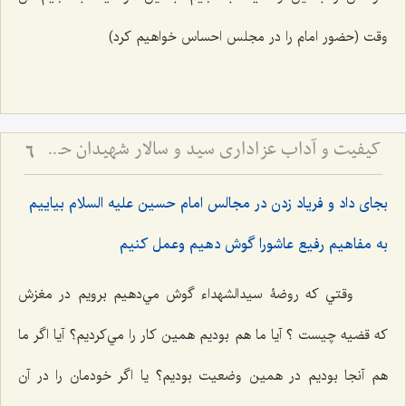
وقت (حضور امام را در مجلس احساس خواهیم کرد)
کیفیت و آداب عزاداری سید و سالار شهیدان حضرت أباعبداللَه الحسین علیه السلام
6
بجاى داد و فرياد زدن در مجالس امام حسين عليه السلام بياييم
به مفاهيم رفيع عاشورا گوش دهيم وعمل كنيم
وقتي كه روضۀ سيدالشهداء گوش مي‌دهيم برويم در مغزش
که قضيه چیست ؟ آيا ما هم بوديم همين كار را مي‌كرديم؟ آيا اگر ما
هم آنجا بوديم در همين وضعيت بوديم؟ يا اگر خودمان را در آن