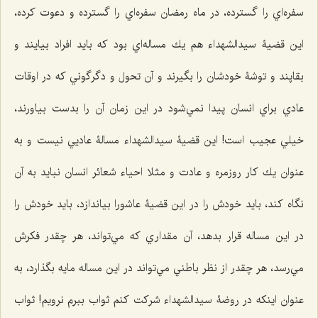
سفره‌اي را گسترده، در ماه رمضان سفره‌اي را گسترده و دعوت كرده،
اين قضيۀ سيدالشهداء هم يك مساله‌اي بود كه بايد افراد بيايند و
بقاپند و توشۀ خودشان را بگيرند و آن تحول و دگرگوني كه در اوقات
عادي براي انسان پيدا نمي‌شود در اين زمان آن را بدست بیاورند،
خيلي عجيب است! اين قضيۀ سيدالشهداء مسالۀ عادیي نيست و به
عنوان يك كار روزمره و عادت و مثلا احياء شعائر انسان نبايد به آن
نگاه كند، بايد خودش را در اين قضيۀ عاشورا بياندازد، بايد خودش را
در اين مساله قرار بدهد، آن مقداري كه مي‌تواند، هر چقدر فكرش
مي‌رسد، هر چقدر از نظر باطني مي‌تواند در اين مساله مايه بگذارد، به
عنوان اينكه در روضۀ سيدالشهداء شركت كنم ثواب ببرم نرويم! ثواب