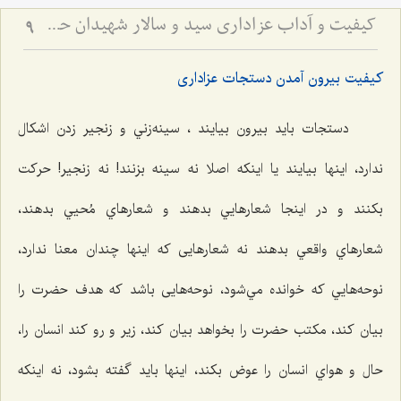
کیفیت و آداب عزاداری سید و سالار شهیدان حضرت أباعبداللَه الحسین علیه السلام
9
کیفیت بیرون آمدن دستجات عزاداری
دستجات بايد بيرون بيايند ، سينه‌زني و زنجير زدن اشكال
ندارد، اينها بيايند يا اينكه اصلا نه سينه بزنند! نه زنجير! حركت
بكنند و در اينجا شعارهایي بدهند و شعارهاي مُحيي بدهند،
شعارهاي واقعي بدهند نه شعارهايی كه اينها چندان معنا ندارد،
نوحه‌هایي که خوانده مي‌شود، نوحه‌هایی باشد كه هدف حضرت را
بيان كند، مكتب حضرت را بخواهد بيان كند، زير و رو كند انسان را،
حال و هواي انسان را عوض بكند، اينها بايد گفته بشود، نه اينكه