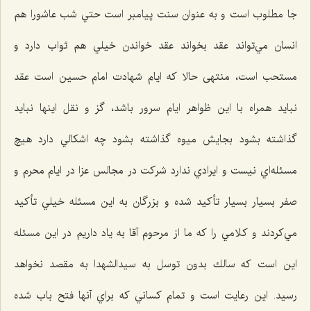
جا مطلوب است و به عنوان سنت پيامبر است حتي شب عاشورا هم
انسان مي‌تواند عقد بخواند عقد خواندن خيلي هم ثواب دارد و
مستحب است، منتهی حالا که ایام شهادت امام حسين است عقد
نبايد همراه با اين ظواهر ايام سرور باشد، گز و نقل اينها نبايد
گذاشته بشود بجايش ميوه گذاشته بشود چه اشكالي دارد هيچ
مسئله‌اي نيست و ايرادي ندارد شركت در مجالس عزا در ايام محرم و
صفر بسيار بسيار تأكيد شده و بزرگان به اين مسئله خيلي تأكيد
مي‌كردند و كلامي را كه ما از مرحوم آقا به ياد داريم در اين مسئله
اين است كه سالك بدون توسل به سيدالشهدا به مقصد نخواهد
رسيد. اين رعايت است و تمام كساني كه براي آنها فتح باب شده