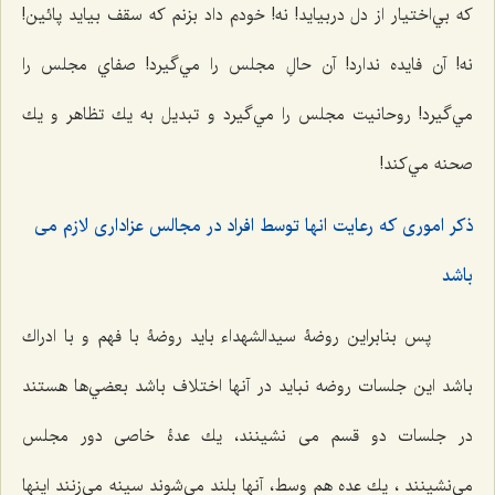
كه بي‌اختيار از دل دربيايد! نه! خودم داد بزنم كه سقف بيايد پائين!
نه! آن فايده ندارد! آن حالِ مجلس را مي‌گيرد! صفاي مجلس را
مي‌گيرد! روحانيت مجلس را مي‌گيرد و تبديل به يك تظاهر و يك
صحنه مي‌كند!
ذكر امورى كه رعايت انها توسط افراد در مجالس عزادارى لازم مى
باشد
پس بنابراين روضۀ سيدالشهداء بايد روضۀ با فهم و با ادراك
باشد اين جلسات روضه نبايد در آنها اختلاف باشد بعضي‌ها هستند
در جلسات دو قسم می نشینند، يك عدۀ خاصی دور مجلس
مي‌نشينند ، يك عده هم وسط، آنها بلند مي‌شوند سينه مي‌زنند اينها