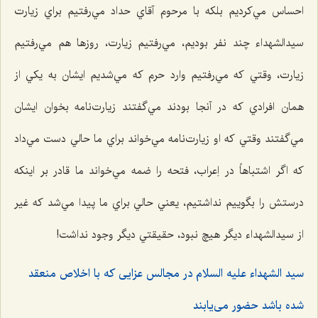
احساس مي‌كرديم بلكه با مرحوم آقاي حداد مي‌رفتيم براي زيارت
سيدالشهداء ‌چند نفر بوديم، مي‌رفتيم زيارت، روزها هم مي‌رفتيم
زيارت، وقتي كه مي‌رفتيم وارد حرم كه مي‌شديم ايشان به يكي از
همان افرادي كه در آنجا بودند مي‌گفتند زيارت‌نامه بخوان ايشان
مي‌گفتند وقتي كه او زيارت‌نامه مي‌خواند براي ما حالي دست مي‌داد
كه اگر اشتباهاً ‌در اِعراب، فتحه را ضمه مي‌خواند ما قادر بر اينكه
درستش را بگوييم نداشتيم، يعني حالي براي ما پيدا مي‌شد كه غير
از سيدالشهداء ديگر هیچ نبود، حقيقتي ديگر وجود نداشت!
سيد الشهداء عليه السلام در مجالس عزايى كه با اخلاص منعقد
شده باشد حضور مى‌يابند