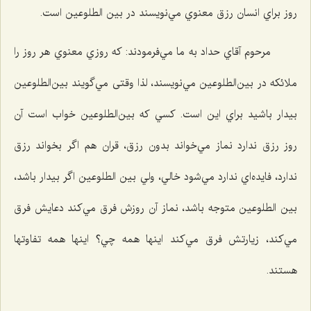
روز براي انسان رزق معنوي مي‌نويسند در بين الطلوعين است.
مرحوم آقاي حداد به ما مي‌فرمودند: كه روزي معنوي هر روز را
ملائكه در بين‌الطلوعين مي‌نويسند، لذا وقتی مي‌گويند بين‌الطلوعين
بيدار باشيد براي اين است. كسي كه بين‌الطلوعين خواب است آن
روز رزق ندارد نماز مي‌خواند بدون رزق، قران هم اگر بخواند رزق
ندارد، فايده‌اي ندارد مي‌شود خالي، ولي بين الطلوعين اگر بيدار باشد،
بين الطلوعين متوجه باشد، نماز آن روزش فرق مي‌كند دعايش فرق
مي‌كند، زيارتش فرق مي‌كند اينها همه چي؟ اينها همه تفاوتها
هستند.