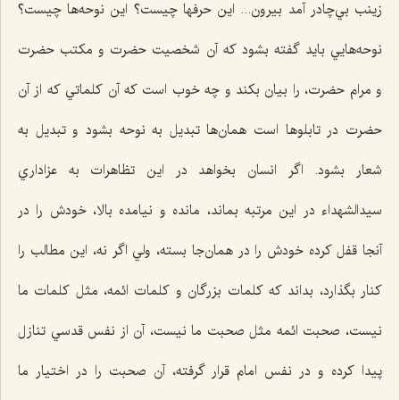
زينب بي‌چادر آمد بيرون... اين حرفها چيست؟ اين نوحه‌ها چيست؟
نوحه‌هايي بايد گفته بشود كه آن شخصيت حضرت و مكتب حضرت
و مرام حضرت، را بیان بکند و چه خوب است كه آن كلماتي كه از آن
حضرت در تابلوها است همان‌ها تبديل به نوحه بشود و تبديل به
شعار بشود. اگر انسان بخواهد در اين تظاهرات به عزاداري
سيدالشهداء‌ در اين مرتبه بماند، مانده و نيامده بالا، خودش را در
آنجا قفل كرده خودش را در همان‌جا بسته، ولي اگر نه، اين مطالب را
كنار بگذارد، بداند که كلمات بزرگان و كلمات ائمه، مثل كلمات ما
نيست، صحبت ائمه مثل صحبت ما نيست، آن از نفس قدسي تنازل
پيدا كرده و در نفس امام قرار گرفته، آن صحبت را در اختيار ما