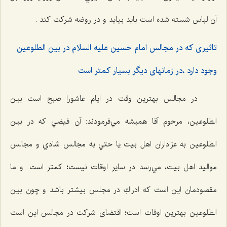
آن لباس شسته شده است بايد بيايد و در روضه شركت كند .
تاثيرى كه در مجالس امام حسين عليه السلام در بين الطلوعين
وجود دارد ،در زمانهاى ديگر بسیار کمتر است
در مجالس بهترين وقت در ايام عاشورا صبح است بين
الطلوعین، مرحوم آقا هميشه مي‌فرمودند: آن فيضي كه در بين
الطلوعین به عزاداران اهل بيت يا حتي به مجالس شادي و مجالس
مواليد اهل بيت، مي‌رسد در ساير اوقات نيست؛ كمتر است. و ما
مقصودمان این است که ادراكِ در مجلس بيشتر باشد و چون بين
الطلوعین بهترين اوقات است؛ اقتضای شرکت در مجالس این است