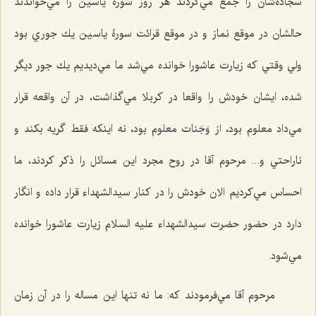
سجاده‌شان را جمع مي‌كردند هر روز سورۀ ياسين را مي‌خواندند
حالشان در موقع نماز و در موقع قرائت سورۀ ياسين يك جوري بود
ولي وقتي كه زيارت عاشورا خوانده مي‌شد ما مي‌ديديم يك جور ديگر
شده، ايشان خودش را واقعا در كربلا مي‌گذاشت، در آن واقعه قرار
مي‌داد معلوم بود، از وَجَنات معلوم بود، نه اينكه فقط گريه بكند و
ناراحتي و... مرحوم آقا در روح مجرد اين مسائل را ذكر كردند، ما
احساس مي‌كرديم الان خودش را در كنار سيدالشهداء قرار داده و انگار
دارد در حضور حضرت سیدالشهداء علیه السلام زيارت عاشورا خوانده
مي‌شود.
مرحوم آقا مي‌فرمودند كه: ما نه ‌تنها اين مساله را در آن زمان