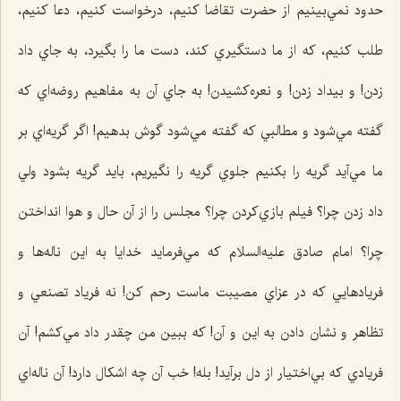
حدود نمي‌بينيم از حضرت تقاضا كنيم، درخواست كنيم، دعا كنيم،
طلب كنيم، كه از ما دستگيري كند، دست ما را بگيرد، به جاي داد
زدن! و بيداد زدن! و نعره‌كشيدن! به جاي آن به مفاهيم روضه‌اي كه
گفته مي‌شود و مطالبي كه گفته مي‌شود گوش بدهيم! اگر گريه‌اي بر
ما مي‌آيد گريه را بكنيم جلوي گريه را نگيريم، بايد گريه بشود ولي
داد زدن چرا؟ فيلم بازي‌كردن چرا؟ مجلس را از آن حال و هوا انداختن
چرا؟ امام صادق عليه‌السلام كه مي‌فرمايد خدايا به اين ناله‌ها و
فريادهایي كه در عزاي مصيبت ماست رحم كن! نه فرياد تصنعي و
تظاهر و نشان دادن به اين و آن! كه ببين من چقدر داد مي‌كشم! آن
فريادي كه بي‌اختيار از دل برآيد! بله! خب آن چه اشكال دارد! آن ناله‌اي