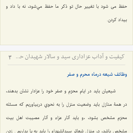
حفظ می شود با تغيير حال تو ذكر ما حفظ مي‌شود، نه با داد و
بيداد كردن.
کیفیت و آداب عزاداری سید و سالار شهیدان حضرت أباعبداللَه الحسین علیه السلام
3
وظائف شيعه درماه محرم و صفر
شيعیان بايد در ايام محرّم و صفر خود را عزادار نشان بدهند،
در همۀ منازل بايد وضعيت منزل را به نحوي دربياوريم كه مسئله
محرّم مشخص بشود، ،و باید آثار عزاء و آثار مصيبت اهل بيت
مشخص باشد، در منزل شعائر سيدالشهداء را بايد به پا بداريم . زدن