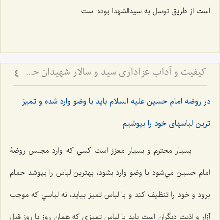
است از طريق توسل به سيدالشهدا بوده است.
کیفیت و آداب عزاداری سید و سالار شهیدان حضرت أباعبداللَه الحسین علیه السلام
4
در روضه امام حسين عليه السلام بايد با وضو وارد شده و تميز
ترين لباسهاى خود را بپوشيم
بسيار محترم و بسيار معزز است كسي كه وارد مجلس روضۀ
امام حسين مي‌شود با وضو وارد بشود، بهترين لباس را بپوشد حمام
برود و خود را تنظيف كند و با لباس تميز بیاید، نه لباسي كه موجب
آزار و اذيت ديگران است بايد با لباس تميزي كه همان روز يا روز قبل