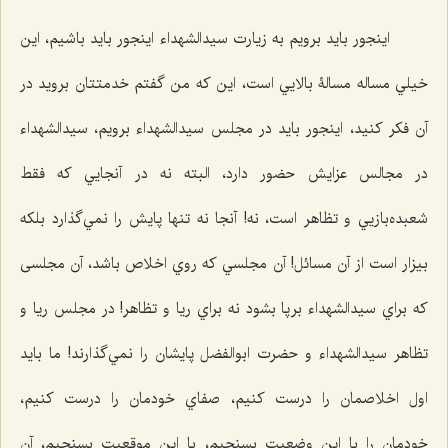
اينجور بايد برويم به زيارت سيدالشهداء اينجور بايد باشیم، اين
خيلي مساله مسالۀ بالايي است، اين كه من گفتم خدمتتان برويد در
آن فكر كنيد، اينجور بايد در مجلس سيدالشهداء برویم،‌ سيدالشهداء
در مجالس عزايش حضور دارد، البته نه در آنجايي كه فقط
شعبده‌بازيي و تظاهر است، نه! آنجا نه ‌تنها پايش را نمي‌گذارد بلكه
بیزار است از آن مسائل! آن مجلسي كه روي اخلاص باشد، آن مجلسی
که براي سيدالشهداء برپا بشود نه براي ريا و تظاهر! در مجلس ريا و
تظاهر سيدالشهداء و حضرت ابوالفضل پايشان را نمي‌گذارند! ما باید
اول اخلاصمان را درست كنيم، صفاي خودمان را درست كنيم،
خودمان را با اين وضعيت بسنجيم، با اين موقعيت بسنجيم، آن