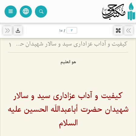
language
view_headline
close
search
10
/
کیفیت و آداب عزاداری سید و سالار شهیدان حضرت أباعبداللَه الحسین علیه السلام
1
هو العلیم
کیفیت و آداب عزاداری سید و سالار
شهیدان حضرت أباعبداللَه الحسین علیه
السلام