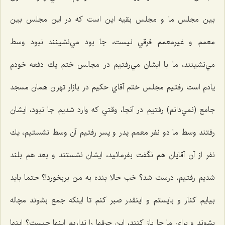
بين مجلس ما و مجلس بقيه اين است كه در این مجلس بين
معمم و غيرمعمم فرقي نيست، جا بود مي‌نشينند نبود وسط
مي‌نشينند، ما با ايشان مي‌رفتيم در مجالس ختم يك دفعه خودم
يادم است رفتيم مجلس ختم آقاي حكيم در بازار تهران همان مسجد
جامع (نمي‌دانم) رفتيم در آنجا، وقتي كه وارد شديم جا نبود، ايشان
رفتند وسط ما دو نفر معمم پدر و پسر رفتيم آن وسط نشستيم، يك
نفر از آن آقايان هم نگفت بفرمائيد، ايشان نشستند و بعد هم بلند
شديم رفتيم، درست شد؟ خب حالا بنده به من بربخورد!؟ حتما بايد
بيايم كنار و بايستم و اينقدر صبر كنم تا اينكه جمع بشوند مچاله
بشوند و برای ما جا باز کنند، اين حرفها را نداريم اينها چيست؟ اينها