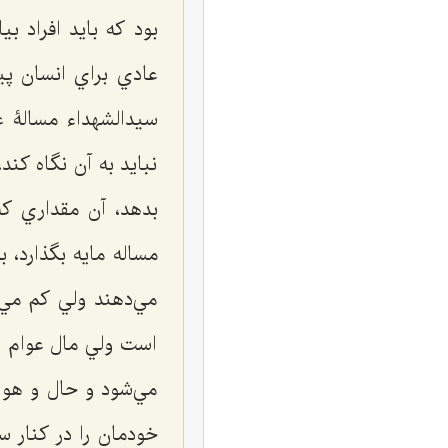
بود كه بايد افراد ب
عادي براي انسان پي
سيدالشهداء مسالۀ ع
نبايد به آن نگاه كند
بدهد، آن مقداري كه
مساله مايه بگذارد، 
مي‌دهند ولي كم مي‌
است ولي مال عوام ا
مي‌شود و حال و هوا 
خودمان را در كنار س