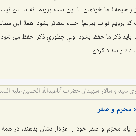
ير خيمه!! ما خودمان با اين نيت برويم. نه با این ني
ت كه برويم ثواب ببريم! احياء شعائر بشود! همۀ این مط
د: بايد ذكر ما حفظ بشود. ولي چطوري ذكر، حفظ می شود ب
 داد و بيداد كردن.
ی سید و سالار شهیدان حضرت أباعبداللَه الحسین علیه السلا
ه محرم و صفر
 ايام محرّم و صفر خود را عزادار نشان بدهند، در همۀ