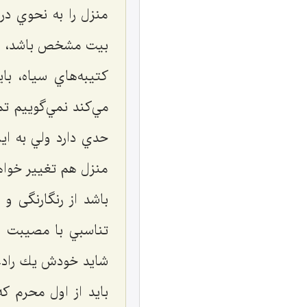
منزل را به نحوي در
بيت مشخص باشد، در م
كتيبه‌هاي سياه، ب
مي‌كند نمي‌گوييم ت
حدي دارد ولي به ای
منزل هم تغيير خواهد
باشد از رنگارنگی و 
تناسبي با مصيبت و ا
شاید خودش يك رادعی
بايد از اول محرم ك