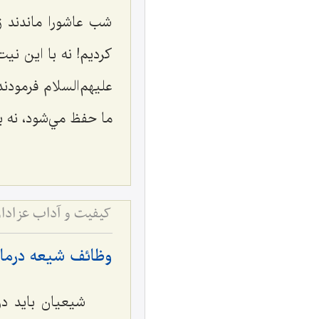
شب عاشورا ماندند ز
كرديم! نه با اين ني
عليهم‌السلام فرمودن
ما حفظ مي‌شود، نه با
کیفیت و آداب عزادار
وظائف شيعه درما
شيعیان بايد در