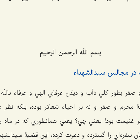
بسم اللَه الرحمن الرحیم
ت در مجالس سيدالشهداء
صفر بطور كلي دأب و دیدَن عرفاي الهي و عرفاء باللَه و
 محرم و صفر و نه بر احياء شعائر بوده، بلکه نظر عر
ظرِ غنيمت بود! يعني چي؟ يعني همانطوري كه در ماه ر
ان سفره‌اي را گسترده و دعوت كرده، اين قضيۀ سيدالشهد