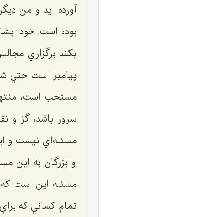
آورده ايد و من ديگ
بوده است. خود ايشا
بكند برگزاري مجال
پيامبر است حتي شب 
مستحب است، منتهی ح
سرور باشد، گز و نق
مسئله‌اي نيست و اي
و بزرگان به اين مسئ
مسئله اين است كه 
تمام كساني كه براي 