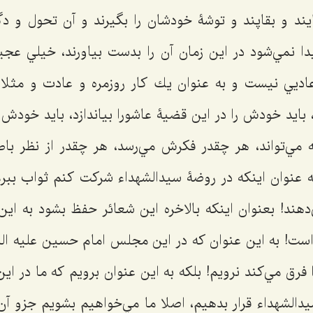
يايند و بقاپند و توشۀ خودشان را بگيرند و آن تحول و د
دا نمي‌شود در اين زمان آن را بدست بیاورند، خيلي ع
ادیي نيست و به عنوان يك كار روزمره و عادت و مثلا 
، بايد خودش را در اين قضيۀ عاشورا بياندازد، بايد خودش ر
 مي‌تواند، هر چقدر فكرش مي‌رسد، هر چقدر از نظر باطن
به عنوان اينكه در روضۀ سيدالشهداء شركت كنم ثواب ببرم
دهند! بعنوان اينكه بالاخره اين شعائر حفظ بشود به اين
ست! به اين عنوان كه در اين مجلس امام حسين علیه ا
فرق مي‌كند نرويم! بلکه به اين عنوان برويم كه ما در 
يدالشهدا‌ء‌ قرار بدهيم، اصلا ما مي‌خواهيم بشويم جزو آن