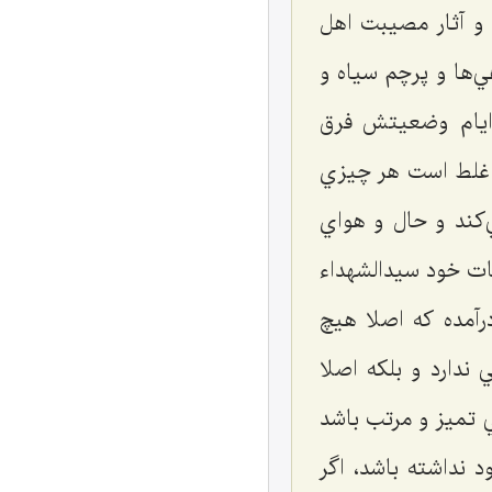
 و آثار مصيبت اهل
ي‌ها و پرچم سياه و
 ايام وضعيتش فرق
م غلط است هر چيزي
‌كند و حال و هواي
نات خود سيدالشهداء
درآمده كه اصلا هيچ
 ندارد و بلكه اصلا
 تميز و مرتب باشد
 نداشته باشد، اگر