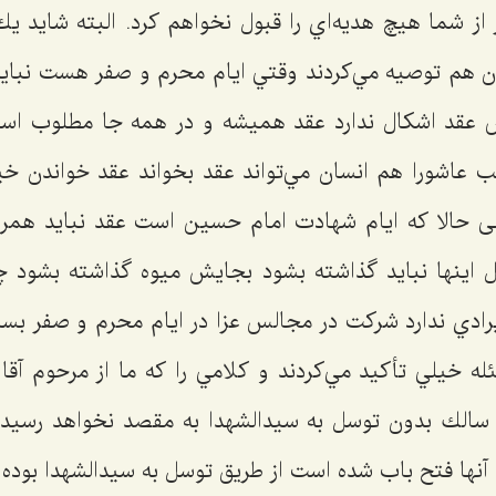
ر از شما هيچ هديه‌اي را قبول نخواهم كرد. البته شايد 
ن هم توصيه مي‌كردند وقتي ايام محرم و صفر هست نبايد
س عقد اشكال ندارد عقد هميشه و در همه جا مطلوب اس
عاشورا هم انسان مي‌تواند عقد بخواند عقد خواندن خي
الا که ایام شهادت امام حسين است عقد نبايد همراه 
ل اينها نبايد گذاشته بشود بجايش ميوه گذاشته بشود چ
رادي ندارد شركت در مجالس عزا در ايام محرم و صفر بسيا
له خيلي تأكيد مي‌كردند و كلامي را كه ما از مرحوم آقا ب
سالك بدون توسل به سيدالشهدا به مقصد نخواهد رسيد.
آنها فتح باب شده است از طريق توسل به سيدالشهدا بوده