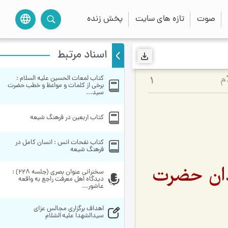
صوت
تازه های سایت
پخش زنده
language
اسناد مرتبط
کتاب لمعات الحسین علیه السلام : 
م
1
برخی از کلمات و مواعظ و خطب حضرت 
سید...
کتاب اربعین در فرهنگ شیعه
کتاب نفحات انس : انسان کامل در 
فرهنگ شیعه
دان حضرت
سخنراني عنوان بصري (جلسه 228) : 
دیدگاه اهل معرفت راجع به واقعه 
عاشور...
اهداف برگزاری مجالس عزای 
سیدالشهدا علیه السّلام