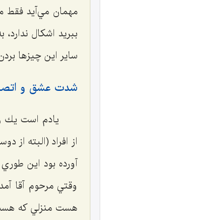
مهمان مي‌آيد فقط ميو
ببريد اشكال ندارد، 
ساير اين چيزها بر
شدت عشق و اتصال 
يادم است يك رو
از افراد (البته از د
آورده بود اين طوري 
وقتي مرحوم آقا آمد
هست منزلي كه هست ب