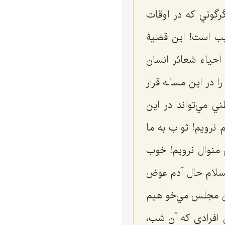
گرگوني كه در اوقات
جيب است! اين قضيۀ
احياء شعائر انسان
ا در اين مساله قرار
ي مي‌تواند در اين
 نرويم! ثواب به ما
 منوال نرويم! خوب
لسلام حال آدم عوض
اين مجلس مي‌خواهيم
 افرادي كه آن شب،‌