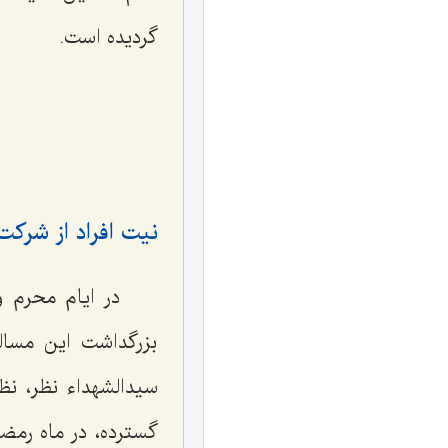
گردیده است.
نيت افراد از شرك
در ايام محرم و 
بزرگداشت اين مسالۀ
سيدالشهداء نظر، ‌ن
گسترده، در ماه رمض