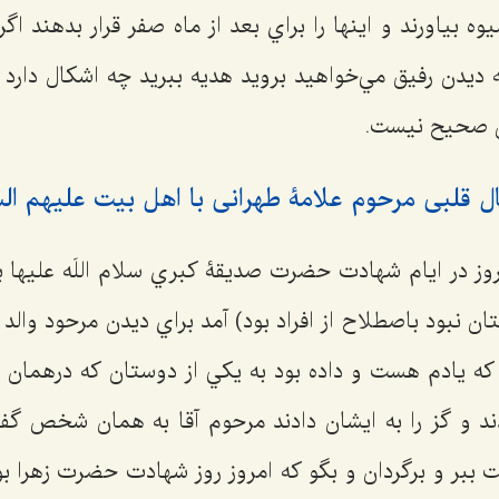
ه بياورند و اينها را براي بعد از ماه صفر قرار بدهند اگ
به ديدن رفيق مي‌خواهيد برويد هديه ببريد چه اشكال دارد
دن صحيح نيست.
قلبی مرحوم علامۀ طهرانی با اهل بیت علیهم الس
ز در ايام شهادت حضرت صديقۀ كبري سلام اللَه علیها ب
وستان نبود باصطلاح از افراد بود) آمد براي ديدن مرحود والد
كه يادم هست و داده بود به يكي از دوستان كه درهمان ب
ند و گز را به ایشان دادند مرحوم آقا به همان شخص گفت
بر و برگردان و بگو كه امروز روز شهادت حضرت زهرا بود