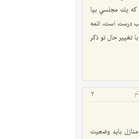
ت كه يك مجلسي بپا
الب درست است، ائمه
ا تغيير حال تو ذكر
م
3
 منازل بايد وضعيت