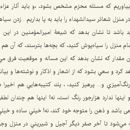
بياوريم كه مسئله محرّم مشخص بشود، ،و باید آثار عزاء
نزل شعائر سيدالشهداء را بايد به پا بداريم . زدن سياه
ايد باشد تا نشان بدهد كه شيعۀ اميرالمؤمنين در اين
مام منزل را سياه‌پوش كنيد، كه بچه‌ها بترسند، که آن ه
ن مقدار كه نشان بدهد كه این مساله و موقعیت فرق مي
 كرد و سعي بشود كه از اشعار و اذكار و نوشته‌ها و بیا
رنگ‌آميزي و... پرهیز کنید، ، يك كتيبه‌هایي هم اخيرا 
ينها ندارد هزارجور رنگ است، نه! اينها هم چندان لطفي
 ‌باشد و ذهن را متوجه خود كند، نه! خيلي ساده و خيلي
ه مي‌شود تا آخر صفر ديگر آجیل و شيريني در منزل وجود