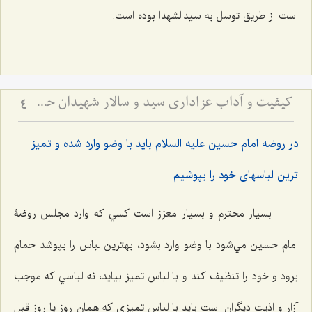
است از طريق توسل به سيدالشهدا بوده است.
کیفیت و آداب عزاداری سید و سالار شهیدان حضرت أباعبداللَه الحسین علیه السلام
4
در روضه امام حسين عليه السلام بايد با وضو وارد شده و تميز
ترين لباسهاى خود را بپوشيم
بسيار محترم و بسيار معزز است كسي كه وارد مجلس روضۀ
امام حسين مي‌شود با وضو وارد بشود، بهترين لباس را بپوشد حمام
برود و خود را تنظيف كند و با لباس تميز بیاید، نه لباسي كه موجب
آزار و اذيت ديگران است بايد با لباس تميزي كه همان روز يا روز قبل