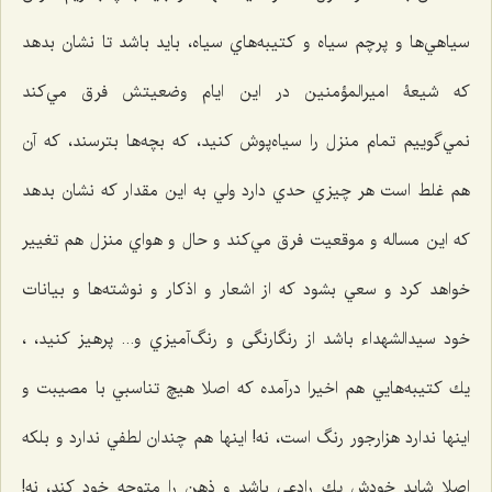
سياهي‌ها و پرچم سياه و كتيبه‌هاي سياه، بايد باشد تا نشان بدهد
كه شيعۀ اميرالمؤمنين در اين ايام وضعيتش فرق مي‌كند
نمي‌گوييم تمام منزل را سياه‌پوش كنيد، كه بچه‌ها بترسند، که آن
هم غلط است هر چيزي حدي دارد ولي به این مقدار كه نشان بدهد
كه این مساله و موقعیت فرق مي‌كند و حال و هواي منزل هم تغيير
خواهد كرد و سعي بشود كه از اشعار و اذكار و نوشته‌ها و بیانات
خود سيدالشهداء باشد از رنگارنگی و رنگ‌آميزي و... پرهیز کنید، ،
يك كتيبه‌هایي هم اخيرا درآمده كه اصلا هيچ تناسبي با مصيبت و
اينها ندارد هزارجور رنگ است، نه! اينها هم چندان لطفي ندارد و بلكه
اصلا شاید خودش يك رادعی ‌باشد و ذهن را متوجه خود كند، نه!