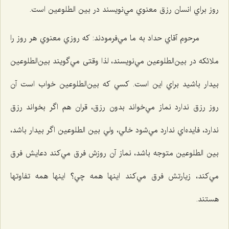
روز براي انسان رزق معنوي مي‌نويسند در بين الطلوعين است.
مرحوم آقاي حداد به ما مي‌فرمودند: كه روزي معنوي هر روز را
ملائكه در بين‌الطلوعين مي‌نويسند، لذا وقتی مي‌گويند بين‌الطلوعين
بيدار باشيد براي اين است. كسي كه بين‌الطلوعين خواب است آن
روز رزق ندارد نماز مي‌خواند بدون رزق، قران هم اگر بخواند رزق
ندارد، فايده‌اي ندارد مي‌شود خالي، ولي بين الطلوعين اگر بيدار باشد،
بين الطلوعين متوجه باشد، نماز آن روزش فرق مي‌كند دعايش فرق
مي‌كند، زيارتش فرق مي‌كند اينها همه چي؟ اينها همه تفاوتها
هستند.