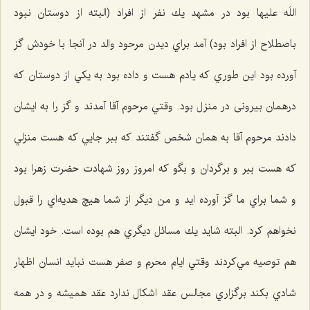
اللَه علیها بود در مشهد يك نفر از افراد (البته از دوستان نبود
باصطلاح از افراد بود) آمد براي ديدن مرحود والد در آنجا با خودش گز
آورده بود اين طوري كه يادم هست و داده بود به يكي از دوستان كه
درهمان بیرونی در منزل بود. وقتي مرحوم آقا آمدند و گز را به ایشان
دادند مرحوم آقا به همان شخص گفتند كه ببر جایي كه هست منزلي
كه هست ببر و برگردان و بگو كه امروز روز شهادت حضرت زهرا بود
و شما براي ما گز آورده ايد و من ديگر از شما هيچ هديه‌اي را قبول
نخواهم كرد. البته شايد يك مسائل ديگري هم بوده است. خود ايشان
هم توصيه مي‌كردند وقتي ايام محرم و صفر هست نبايد انسان اظهار
شادي بكند برگزاري مجالس عقد اشكال ندارد عقد هميشه و در همه