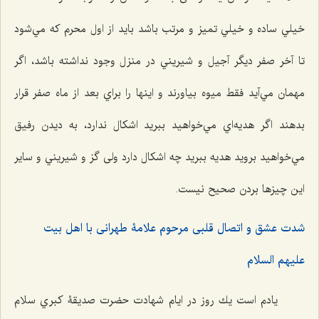
خيلي ساده و خيلي تميز و مرتب باشد بايد از اول محرم كه مي‌شود
تا آخر صفر ديگر آجیل و شيريني در منزل وجود نداشته باشد، اگر
مهمان مي‌آيد فقط ميوه بياورند و اينها را براي بعد از ماه صفر قرار
بدهند اگر هديه‌اي مي‌خواهيد ببريد اشكال ندارد، به ديدن رفيق
مي‌خواهيد برويد هديه ببريد چه اشكال دارد ولی گز و شيريني و ساير
اين چيزها بردن صحيح نيست.
شدت عشق و اتصال قلبی مرحوم علامۀ طهرانی با اهل بیت
علیهم السلام
يادم است يك روز در ايام شهادت حضرت صديقۀ كبري سلام