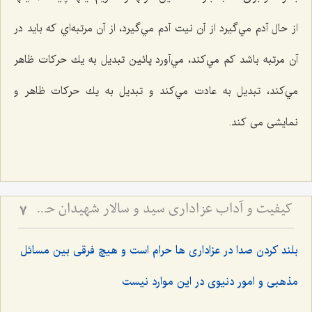
از حال آدم مي‌گيرد از آن نيت آدم مي‌گيرد، از آن مرتبه‌اي كه بايد در
آن مرتبه باشد كم مي‌كند، مي‌آورد پائين تبديل به يك حركات ظاهر
مي‌كند، تبديل به عادت مي‌كند و تبديل به يك حركات ظاهر و
نمايشی می کند.
کیفیت و آداب عزاداری سید و سالار شهیدان حضرت أباعبداللَه الحسین علیه السلام
7
بلند کردن صدا در عزاداری ها حرام است و هیچ فرقی بین مسائل
مذهبی و امور دنیوی در این موارد نیست