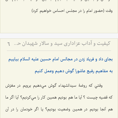
وقت (حضور امام را در مجلس احساس خواهیم کرد)
کیفیت و آداب عزاداری سید و سالار شهیدان حضرت أباعبداللَه الحسین علیه السلام
6
بجاى داد و فرياد زدن در مجالس امام حسين عليه السلام بياييم
به مفاهيم رفيع عاشورا گوش دهيم وعمل كنيم
وقتي كه روضۀ سيدالشهداء گوش مي‌دهيم برويم در مغزش
که قضيه چیست ؟ آيا ما هم بوديم همين كار را مي‌كرديم؟ آيا اگر ما
هم آنجا بوديم در همين وضعيت بوديم؟ يا اگر خودمان را در آن