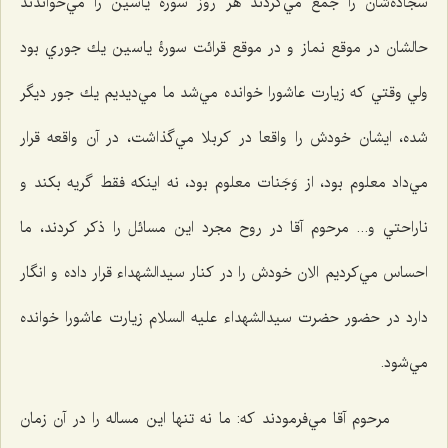
سجاده‌شان را جمع مي‌كردند هر روز سورۀ ياسين را مي‌خواندند
حالشان در موقع نماز و در موقع قرائت سورۀ ياسين يك جوري بود
ولي وقتي كه زيارت عاشورا خوانده مي‌شد ما مي‌ديديم يك جور ديگر
شده، ايشان خودش را واقعا در كربلا مي‌گذاشت، در آن واقعه قرار
مي‌داد معلوم بود، از وَجَنات معلوم بود، نه اينكه فقط گريه بكند و
ناراحتي و... مرحوم آقا در روح مجرد اين مسائل را ذكر كردند، ما
احساس مي‌كرديم الان خودش را در كنار سيدالشهداء قرار داده و انگار
دارد در حضور حضرت سیدالشهداء علیه السلام زيارت عاشورا خوانده
مي‌شود.
مرحوم آقا مي‌فرمودند كه: ما نه ‌تنها اين مساله را در آن زمان