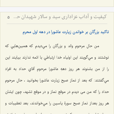
کیفیت و آداب عزاداری سید و سالار شهیدان حضرت أباعبداللَه الحسین علیه السلام
5
تاكيد بزرگان بر خواندن زيارت عاشورا در دهه اول محرم
من حالِ مرحوم والد و بزرگان را مي‌دیدم که همين‌هايي كه
نوشتند و مي‌گويند اين اولياء ‌خدا ارتباطي با ائمه ندارند بيايند اين
را از من بشنوند هر روز دههِ عاشورا مرحوم آقاي حداد به افراد
مي‌گفتند: كه بعد از نماز صبح زيارت عاشورا بخوانيد ، حالِ مرحوم
حداد را كه من می دیدم در موقع نماز و در موقع تشهد، چون ايشان
هر روز بعداز نماز صبح سورۀ ياسين را مي‌خواندند، بعد تعقيبات و