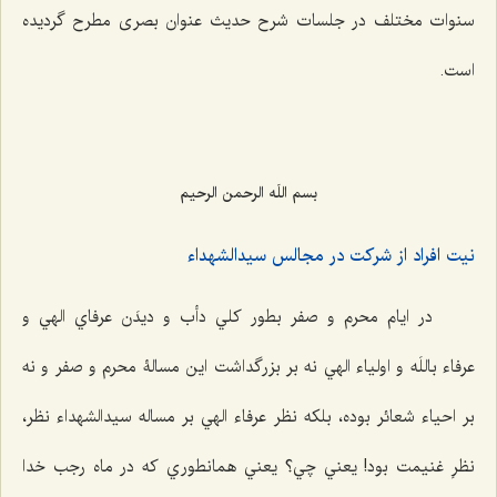
سنوات مختلف در جلسات شرح حدیث عنوان بصری مطرح گردیده
است.
بسم اللَه الرحمن الرحیم
نيت افراد از شركت در مجالس سيدالشهداء
در ايام محرم و صفر بطور كلي دأب و دیدَن عرفاي الهي و
عرفاء باللَه و اولياء الهي نه بر بزرگداشت اين مسالۀ محرم و صفر و نه
بر احياء شعائر بوده، بلکه نظر عرفاء الهي بر مساله سيدالشهداء نظر،
‌نظرِ غنيمت بود! يعني چي؟ يعني همانطوري كه در ماه رجب خدا