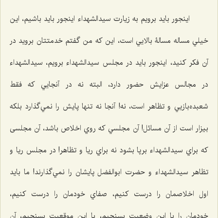
اينجور بايد برويم به زيارت سيدالشهداء اينجور بايد باشیم، اين
خيلي مساله مسالۀ بالايي است، اين كه من گفتم خدمتتان برويد در
آن فكر كنيد، اينجور بايد در مجلس سيدالشهداء برویم،‌ سيدالشهداء
در مجالس عزايش حضور دارد، البته نه در آنجايي كه فقط
شعبده‌بازيي و تظاهر است، نه! آنجا نه ‌تنها پايش را نمي‌گذارد بلكه
بیزار است از آن مسائل! آن مجلسي كه روي اخلاص باشد، آن مجلسی
که براي سيدالشهداء برپا بشود نه براي ريا و تظاهر! در مجلس ريا و
تظاهر سيدالشهداء و حضرت ابوالفضل پايشان را نمي‌گذارند! ما باید
اول اخلاصمان را درست كنيم، صفاي خودمان را درست كنيم،
خودمان را با اين وضعيت بسنجيم، با اين موقعيت بسنجيم، آن