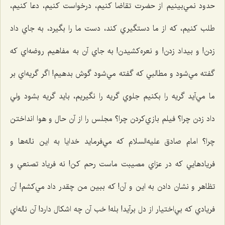
حدود نمي‌بينيم از حضرت تقاضا كنيم، درخواست كنيم، دعا كنيم،
طلب كنيم، كه از ما دستگيري كند، دست ما را بگيرد، به جاي داد
زدن! و بيداد زدن! و نعره‌كشيدن! به جاي آن به مفاهيم روضه‌اي كه
گفته مي‌شود و مطالبي كه گفته مي‌شود گوش بدهيم! اگر گريه‌اي بر
ما مي‌آيد گريه را بكنيم جلوي گريه را نگيريم، بايد گريه بشود ولي
داد زدن چرا؟ فيلم بازي‌كردن چرا؟ مجلس را از آن حال و هوا انداختن
چرا؟ امام صادق عليه‌السلام كه مي‌فرمايد خدايا به اين ناله‌ها و
فريادهایي كه در عزاي مصيبت ماست رحم كن! نه فرياد تصنعي و
تظاهر و نشان دادن به اين و آن! كه ببين من چقدر داد مي‌كشم! آن
فريادي كه بي‌اختيار از دل برآيد! بله! خب آن چه اشكال دارد! آن ناله‌اي