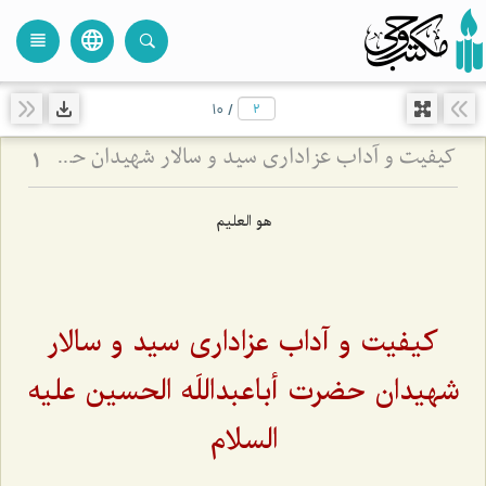
language
view_headline
close
search
10
/
کیفیت و آداب عزاداری سید و سالار شهیدان حضرت أباعبداللَه الحسین علیه السلام
1
هو العلیم
کیفیت و آداب عزاداری سید و سالار
شهیدان حضرت أباعبداللَه الحسین علیه
السلام