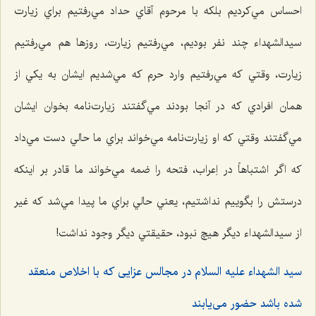
احساس مي‌كرديم بلكه با مرحوم آقاي حداد مي‌رفتيم براي زيارت
سيدالشهداء ‌چند نفر بوديم، مي‌رفتيم زيارت، روزها هم مي‌رفتيم
زيارت، وقتي كه مي‌رفتيم وارد حرم كه مي‌شديم ايشان به يكي از
همان افرادي كه در آنجا بودند مي‌گفتند زيارت‌نامه بخوان ايشان
مي‌گفتند وقتي كه او زيارت‌نامه مي‌خواند براي ما حالي دست مي‌داد
كه اگر اشتباهاً ‌در اِعراب، فتحه را ضمه مي‌خواند ما قادر بر اينكه
درستش را بگوييم نداشتيم، يعني حالي براي ما پيدا مي‌شد كه غير
از سيدالشهداء ديگر هیچ نبود، حقيقتي ديگر وجود نداشت!
سيد الشهداء عليه السلام در مجالس عزايى كه با اخلاص منعقد
شده باشد حضور مى‌يابند