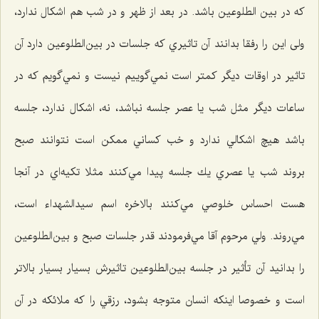
که در بين الطلوعین باشد. در بعد از ظهر و در شب هم اشكال ندارد،
ولی اين را رفقا بدانند آن تاثيري كه جلسات در بين‌الطلوعين دارد آن
تاثير در اوقات ديگر كمتر است نمي‌گوييم نيست و نمي‌گويم كه در
ساعات ديگر مثل شب یا عصر جلسه نباشد، نه، اشكال ندارد، جلسه
باشد هيچ اشكالي ندارد و خب كساني ممكن است نتوانند صبح
بروند شب يا عصري يك جلسه پيدا مي‌كنند مثلا تكيه‌اي در آ‌نجا
هست احساس خلوصي مي‌كنند بالاخره اسم سيدالشهداء است،
مي‌روند. ولي مرحوم آقا مي‌فرمودند قدر جلسات صبح و بين‌الطلوعين
را بدانيد آن تأثير در جلسه بين‌الطلوعين تاثيرش بسيار بسيار بالاتر
است و خصوصا اينكه انسان متوجه بشود، رزقي را كه ملائكه در آن