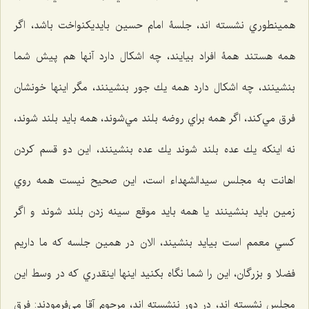
همينطوري نشسته اند، جلسۀ امام حسين بایديكنواخت باشد، اگر
همه هستند همۀ افراد بيايند، چه اشكال دارد آنها هم پيش شما
بنشينند، چه اشكال دارد همه يك جور بنشينند، مگر اينها خونشان
فرق مي‌كند، اگر همه براي روضه بلند مي‌شوند، همه بايد بلند شوند،
نه اينكه يك عده بلند شوند يك عده بنشينند، اين دو قسم كردن
اهانت به مجلس سيدالشهداء است، اين صحيح نيست همه روي
زمين بايد بنشينند یا همه بايد موقع سينه زدن بلند شوند و اگر
كسي معمم است بيايد بنشيند، الان در همين جلسه كه ما داريم
فضلا و بزرگان، اين را شما نگاه بكنيد اينها اينقدري كه در وسط اين
مجلس نشسته اند، در دور ننشسته اند، مرحوم آقا مي‌فرمودند: فرق