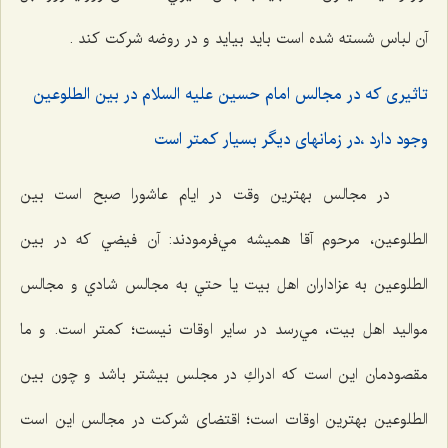
آن لباس شسته شده است بايد بيايد و در روضه شركت كند .
تاثيرى كه در مجالس امام حسين عليه السلام در بين الطلوعين
وجود دارد ،در زمانهاى ديگر بسیار کمتر است
در مجالس بهترين وقت در ايام عاشورا صبح است بين
الطلوعین، مرحوم آقا هميشه مي‌فرمودند: آن فيضي كه در بين
الطلوعین به عزاداران اهل بيت يا حتي به مجالس شادي و مجالس
مواليد اهل بيت، مي‌رسد در ساير اوقات نيست؛ كمتر است. و ما
مقصودمان این است که ادراكِ در مجلس بيشتر باشد و چون بين
الطلوعین بهترين اوقات است؛ اقتضای شرکت در مجالس این است