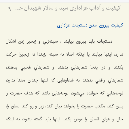
کیفیت و آداب عزاداری سید و سالار شهیدان حضرت أباعبداللَه الحسین علیه السلام
9
کیفیت بیرون آمدن دستجات عزاداری
دستجات بايد بيرون بيايند ، سينه‌زني و زنجير زدن اشكال
ندارد، اينها بيايند يا اينكه اصلا نه سينه بزنند! نه زنجير! حركت
بكنند و در اينجا شعارهایي بدهند و شعارهاي مُحيي بدهند،
شعارهاي واقعي بدهند نه شعارهايی كه اينها چندان معنا ندارد،
نوحه‌هایي که خوانده مي‌شود، نوحه‌هایی باشد كه هدف حضرت را
بيان كند، مكتب حضرت را بخواهد بيان كند، زير و رو كند انسان را،
حال و هواي انسان را عوض بكند، اينها بايد گفته بشود، نه اينكه