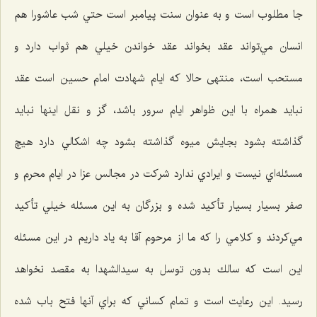
جا مطلوب است و به عنوان سنت پيامبر است حتي شب عاشورا هم
انسان مي‌تواند عقد بخواند عقد خواندن خيلي هم ثواب دارد و
مستحب است، منتهی حالا که ایام شهادت امام حسين است عقد
نبايد همراه با اين ظواهر ايام سرور باشد، گز و نقل اينها نبايد
گذاشته بشود بجايش ميوه گذاشته بشود چه اشكالي دارد هيچ
مسئله‌اي نيست و ايرادي ندارد شركت در مجالس عزا در ايام محرم و
صفر بسيار بسيار تأكيد شده و بزرگان به اين مسئله خيلي تأكيد
مي‌كردند و كلامي را كه ما از مرحوم آقا به ياد داريم در اين مسئله
اين است كه سالك بدون توسل به سيدالشهدا به مقصد نخواهد
رسيد. اين رعايت است و تمام كساني كه براي آنها فتح باب شده