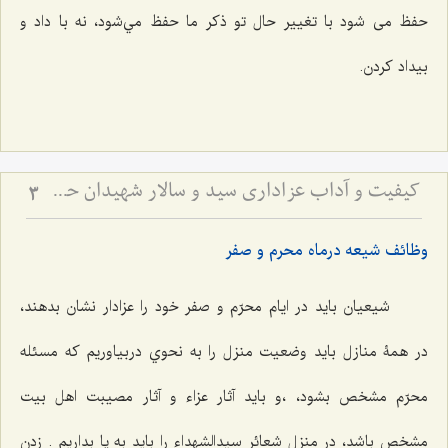
حفظ می شود با تغيير حال تو ذكر ما حفظ مي‌شود، نه با داد و
بيداد كردن.
کیفیت و آداب عزاداری سید و سالار شهیدان حضرت أباعبداللَه الحسین علیه السلام
3
وظائف شيعه درماه محرم و صفر
شيعیان بايد در ايام محرّم و صفر خود را عزادار نشان بدهند،
در همۀ منازل بايد وضعيت منزل را به نحوي دربياوريم كه مسئله
محرّم مشخص بشود، ،و باید آثار عزاء و آثار مصيبت اهل بيت
مشخص باشد، در منزل شعائر سيدالشهداء را بايد به پا بداريم . زدن