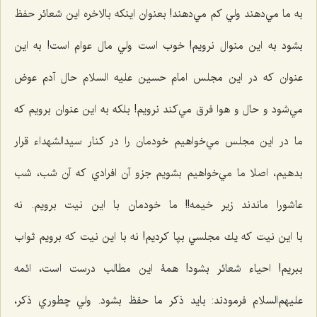
به ما مي‌دهند ولي كم مي‌دهند! بعنوان اينكه بالاخره اين شعائر حفظ
بشود به اين منوال نرويم! خوب است ولي مال عوام است! به اين
عنوان كه در اين مجلس امام حسين علیه السلام حال آدم عوض
مي‌شود و حال و هوا فرق مي‌كند نرويم! بلکه به اين عنوان برويم كه
ما در اين مجلس مي‌خواهيم خودمان را در كنار سيدالشهدا‌ء‌ قرار
بدهيم، اصلا ما مي‌خواهيم بشويم جزو آن افرادي كه آن شب،‌ شب
عاشورا ماندند زير خيمه!! ما خودمان با اين نيت برويم. نه
با این نيت كه يك مجلسي بپا كرديم! نه با اين نيت كه برويم ثواب
ببريم! احياء شعائر بشود! همۀ این مطالب درست است، ائمه
عليهم‌السلام فرمودند: بايد ذكر ما حفظ بشود. ولي چطوري ذكر،