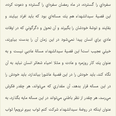
سفره‌اي را گسترده، در ماه رمضان سفره‌اي را گسترده و دعوت كرده،
اين قضيۀ سيدالشهداء هم يك مساله‌اي بود كه بايد افراد بيايند و
بقاپند و توشۀ خودشان را بگيرند و آن تحول و دگرگوني كه در اوقات
عادي براي انسان پيدا نمي‌شود در اين زمان آن را بدست بیاورند،
خيلي عجيب است! اين قضيۀ سيدالشهداء مسالۀ عادیي نيست و به
عنوان يك كار روزمره و عادت و مثلا احياء شعائر انسان نبايد به آن
نگاه كند، بايد خودش را در اين قضيۀ عاشورا بياندازد، بايد خودش را
در اين مساله قرار بدهد، آن مقداري كه مي‌تواند، هر چقدر فكرش
مي‌رسد، هر چقدر از نظر باطني مي‌تواند در اين مساله مايه بگذارد، به
عنوان اينكه در روضۀ سيدالشهداء شركت كنم ثواب ببرم نرويم! ثواب