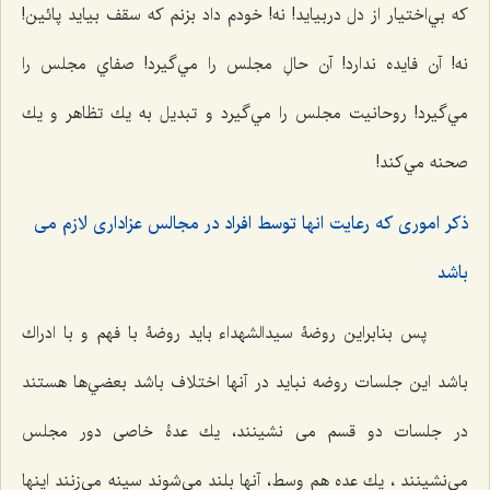
كه بي‌اختيار از دل دربيايد! نه! خودم داد بزنم كه سقف بيايد پائين!
نه! آن فايده ندارد! آن حالِ مجلس را مي‌گيرد! صفاي مجلس را
مي‌گيرد! روحانيت مجلس را مي‌گيرد و تبديل به يك تظاهر و يك
صحنه مي‌كند!
ذكر امورى كه رعايت انها توسط افراد در مجالس عزادارى لازم مى
باشد
پس بنابراين روضۀ سيدالشهداء بايد روضۀ با فهم و با ادراك
باشد اين جلسات روضه نبايد در آنها اختلاف باشد بعضي‌ها هستند
در جلسات دو قسم می نشینند، يك عدۀ خاصی دور مجلس
مي‌نشينند ، يك عده هم وسط، آنها بلند مي‌شوند سينه مي‌زنند اينها