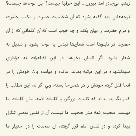
زينب بي‌چادر آمد بيرون... اين حرفها چيست؟ اين نوحه‌ها چيست؟
نوحه‌هايي بايد گفته بشود كه آن شخصيت حضرت و مكتب حضرت
و مرام حضرت، را بیان بکند و چه خوب است كه آن كلماتي كه از آن
حضرت در تابلوها است همان‌ها تبديل به نوحه بشود و تبديل به
شعار بشود. اگر انسان بخواهد در اين تظاهرات به عزاداري
سيدالشهداء‌ در اين مرتبه بماند، مانده و نيامده بالا، خودش را در
آنجا قفل كرده خودش را در همان‌جا بسته، ولي اگر نه، اين مطالب را
كنار بگذارد، بداند که كلمات بزرگان و كلمات ائمه، مثل كلمات ما
نيست، صحبت ائمه مثل صحبت ما نيست، آن از نفس قدسي تنازل
پيدا كرده و در نفس امام قرار گرفته، آن صحبت را در اختيار ما