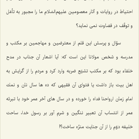
احتياط در روايات و آثار معصومين عليهم‌السّلام ما را مجبور به تأمّل
و توقّف در قضاوت نمى ‌نمايد؟
سؤال و پرسش اين قلم از معترضين و مهاجمين بر مكتب و
مدرسه و شخص مولانا اين است كه: آيا اشعار آن جناب در مدح
خلفاء بود كه بر مكتب تشيّع ضربه وارد كرد و مردم را از گرايش به
اهل بيت باز داشت يا فتواى آن فقيهى كه ده‌ ها سال نان و نمك
امام زمان ارواحنا فداه را خورده و در سال ‌هاى آخر عمر خود با تبرئه
عمر از انتساب آن تعبير ننگين و شرم آور بر رسول خدا، ساحت
خليفه دوّم را از آن جنايت منزّه ساخت؟!