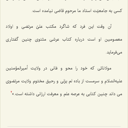
كسى به جامعيّت استاد ما مرحوم قاضى نيامده است.
آن وقت اين فرد كه شاگرد مكتب علىّ مرتضى و اولاد
معصومين او است درباره كتاب عرشى مثنوى چنين گفتارى
مى‌فرمايد.
مولانائى كه خود را محو و فانى در ولايت أميرالمؤمنين
عليه‌السّلام و سرمست از باده لم يزلى و رحيق مختوم ولايت مرتضوى
مى ‌داند چنين كتابى به عرصه علم و معرفت ارزانى داشته است.»
2