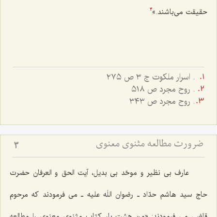
حقيقت مى‌باشند.»
3
.
اسرار ملکوت ج ٣ ص ٢٧٥
. روح مجرد ص ٥١٨
. روح مجرد ص ٣٤٣
ضرورت مطالعه مثنوی معنوی
3
عارف بی نظیر و موحّد بی بدیل، آیت الحق و العرفان حضرت
حاج سید هاشم حدّاد ـ رضوان اللَه عليه ـ مى ‌فرمودند که مرحوم
قاضى می ‌فرمودند: «من هشت بار كتاب مثنوى معنوى را مطالعه