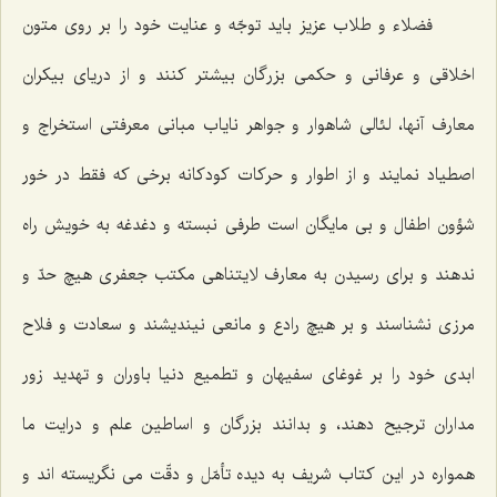
فضلاء و طلاب عزيز بايد توجّه و عنايت خود را بر روى متون
اخلاقى و عرفانى و حكمى بزرگان بيشتر كنند و از درياى بیكران
معارف آنها، لئالى شاهوار و جواهر ناياب مبانى معرفتى استخراج و
اصطياد نمايند و از اطوار و حركات كودكانه برخى كه فقط در خور
شؤون اطفال و بى ‌مايگان است طرفى نبسته و دغدغه به خويش راه
ندهند و براى رسيدن به معارف لايتناهى مكتب جعفرى هيچ حدّ و
مرزى نشناسند و بر هيچ رادع و مانعى نينديشند و سعادت و فلاح
ابدى خود را بر غوغاى سفيهان و تطميع دنيا باوران و تهديد زور
مداران ترجيح دهند، و بدانند بزرگان و اساطين علم و درايت ما
همواره در اين كتاب شريف به ديده تأمّل و دقّت مى ‌نگريسته ‌اند و