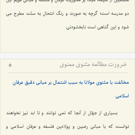
مطّلعين از شيعه، مبنا، بر محوريّت عرفان و فلسفه و مبانى قويم اين
دو مدرسه است؛ گرچه به صورت و رنگ انتحال به سنّت مطرح مى
‌شود و اين گناهى است نابخشودنى.
ضرورت مطالعه مثنوی معنوی
5
مخالفت با مثنوی مولانا به سبب اشتمال بر مبانی دقیق عرفان
اسلامی
بسيارى از جهّال از آنجا كه نمى ‌توانند و تا ابد نيز نخواهند
توانست كه با مبانى رصين و پولادين فلسفه و عرفان اسلامى و