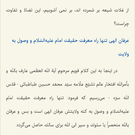
از غلات شيعه بر شمرده ‌اند، بر نمى ‌آشوبيم، اين تضادّ و تفاوت
چراست؟
عرفان الهى تنها راه معرفت حقيقت امام عليه‌السّلام و وصول به
ولايت
در اينجا به اين كلام قويم مرحوم آية اللَه العظمى عارف باللَه و
بأمراللَه افتخار عالم تشيّع علّامه سيّد محمّد حسين طباطبائى - قدّس
اللَه سرّه - مى‌رسيم كه فرمود: تنها راه معرفت حقيقت امام
عليه‌السّلام و وصول به كنه ولايتش عرفان الهى است و بس و عرفان
باللَه منحصراً با سلوك و سير الى اللَه براى سالك حاصل مى‌گردد.