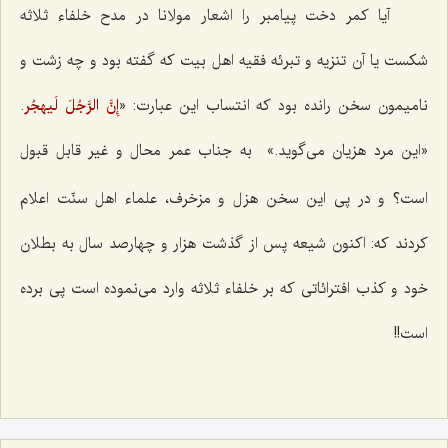
آيا كمر دخت پيامبر را اشعار مولانا در مدح خلفاء ثلاثه
شكست يا آن تنزيه و تبرئه فقيه اهل بيت كه گفته بود و چه زشت و
ناميمون سخن رانده بود كه انتساب اين عبارت: «
إِنَّ الرَّجُلَ لَیهجُر
.
«اين مرد هزيان مى‌گويد.»
به جناب عمر محال و غير قابل قبول
است؟ و در پى اين سخن هزل و مزخرف، علماء اهل سنّت اعلام
كردند كه: اكنون شيعه پس از گذشت هزار و چهارصد سال به بطلان
خود و كذب افترائاتى كه بر خلفاء ثلاثه وارد مى‌نموده است پى برده
است!!