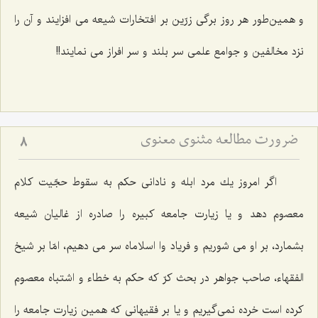
و همين‌طور هر روز برگى زرّين بر افتخارات شيعه مى ‌افزايند و آن را
نزد مخالفين و جوامع علمى سر بلند و سر افراز مى ‌نمايند!!
ضرورت مطالعه مثنوی معنوی
8
اگر امروز يك مرد ابله و نادانى حكم به سقوط حجّيت كلام
معصوم دهد و يا زيارت جامعه كبيره را صادره از غاليان شيعه
بشمارد، بر او مى ‌شوريم و فرياد وا اسلاماه سر مى ‌دهيم، امّا بر شيخ
الفقهاء، صاحب جواهر در بحث كرّ كه حكم به خطاء و اشتباه معصوم
كرده است خرده نمى‌گيريم و يا بر فقيهانى كه همين زيارت جامعه را