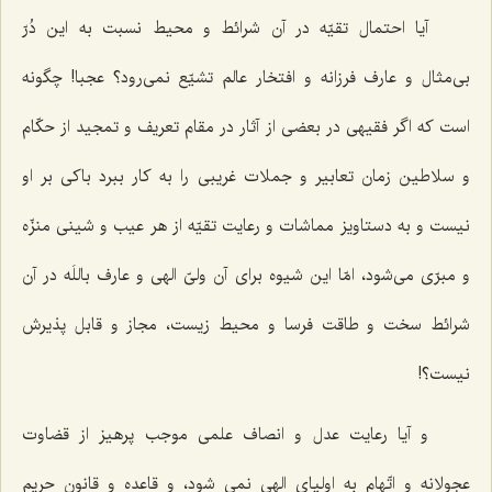
آيا احتمال تقيّه در آن شرائط و محيط نسبت به اين دُرّ
بى‌مثال و عارف فرزانه و افتخار عالم تشيّع نمى‌رود؟ عجبا! چگونه
است كه اگر فقيهى در بعضى از آثار در مقام تعريف و تمجيد از حكّام
و سلاطين زمان تعابير و جملات غريبى‌ را به كار ببرد باكى بر او
نيست و به دستاويز مماشات و رعايت تقيّه از هر عيب و شينى منزّه
و مبرّى مى‌شود، امّا اين شيوه براى آن ولىّ الهى و عارف باللَه در آن
شرائط سخت و طاقت فرسا و محيط زيست، مجاز و قابل پذيرش
نيست؟!
و آيا رعايت عدل و انصاف علمى موجب پرهيز از قضاوت
عجولانه و اتّهام به اولياى الهى نمى ‌شود، و قاعده و قانون حريم