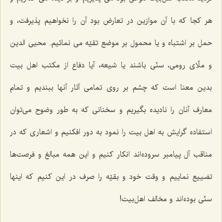
هر كجا كه با آن موازين در تعارض بود آن را نخواهيم پذيرفت، و
حمل بر اشتباه و يا محمول بر موضع تقيّه مى ‌نمائيم. محيى الدين
و ملّاى رومى، سنّى باشند يا شيعه، آيا دفاع از مكتب اهل بيت
بدين معنا است كه چشم بر روى تمامى آثار آنها ببنديم و تمام
معارف آنان را ناديده بگيريم و سخنانى كه به طور وضوح مى‌توان
استفاده گرايش به اهل بيت را نمود به دور افكنيم و اشعارى كه در
مناقب آل پيامبر سروده‌اند انكار كنيم و اين همه مبالغ و فرصت‌ها
تضييع نماييم و وقت خود و بقيّه را صرف در اين كنيم كه اينها
سنّى بوده‌اند و مخالف اهل‌بيت!