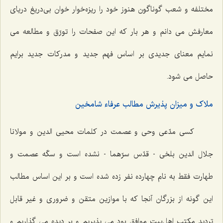
مختلفه و شعب گوناگون هنوز خود را ريزه‌خوار خوان بى‌دريغ درياى
معارفش مى ‌دانم و هر بار كه اين صفحات را تورّق و مطالعه مى‌
نمايم معناى جديدى بر اساس فهم جديد و مدركات جديد برايم
حاصل مى ‌شود.
ملاک و میزان پذیرش مطالب عرفاء شامخین
كسى مدّعى وحى و عصمت در كلمات محيى الدين و مولانا
جلال الدين بلخى - قدّس سرّهما - نشده است و سكّه عصمت و
طهارت فقط به نام چهارده نفر زده شده است و بر اين اساس مطالب
اين گونه از بزرگان آنجا كه با موازين متقن و ضرورى و غير قابل
ترديد مكتب اهل‌بيت موافق بود مى ‌پذيريم و بر ديده مى ‌گذاريم و