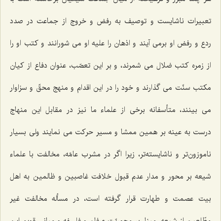
تعبيرات ناشايست و توصيف به رفض و خروج از جماعت در صدد
ردع و رفض او برمى ‌آيند و اذهان را عليه او مى ‌شورانند و كتب او را
از زمره كتب ضلال مى‌ شمرند، و بر اين تعصّب، عنوان دفاع از كيان
مكتب سنّت مى ‌گذارند و خود را در اين اقدام و منهج محقّ و سزاوار
مى ‌بينند، متأسفانه برخى از علماء ما نيز در مقابل اين منهاج‌
درست به عينه بر همين ممشا و مسير حركت مى ‌نمايند ولى بسيار
ناموزون‌تر و ناشايسته‌تر، زيرا اگر در مشرب عامّه، مخالفت با علماء
شيعه بر محور و مدار عدم قبول خلافت غاصبين و ظالمين به اهل
بيت عصمت و طهارت قرار گرفته است، در مسأله مخالفت غير