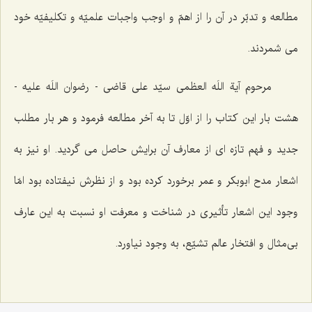
مطالعه و تدبّر در آن را از اهمّ و اوجب واجبات علميّه و تكليفيّه خود
مى ‌شمردند.
مرحوم آية اللَه العظمى سيّد على قاضى - رضوان اللَه عليه -
هشت بار اين كتاب را از اوّل تا به آخر مطالعه فرمود و هر بار مطلب
جديد و فهم تازه‌ اى از معارف آن برايش حاصل مى‌ گرديد. او نيز به
اشعار مدح ابوبكر و عمر برخورد كرده بود و از نظرش نيفتاده بود امّا
وجود اين اشعار تأثيرى در شناخت و معرفت او نسبت به اين عارف
بى‌مثال و افتخار عالم تشيّع، به وجود نياورد.