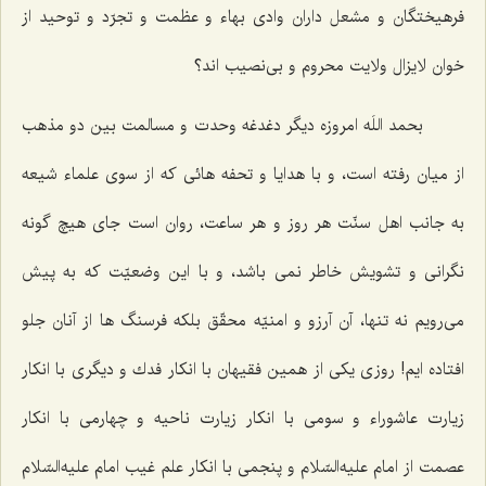
فرهيختگان و مشعل داران وادى بهاء و عظمت و تجرّد و توحيد از
خوان لايزال ولايت محروم و بى‌نصيب ‌اند؟
بحمد اللَه امروزه ديگر دغدغه وحدت و مسالمت بين دو مذهب
از ميان رفته است، و با هدايا و تحفه‌ هائى كه از سوى علماء شيعه
به جانب اهل سنّت هر روز و هر ساعت، روان است جاى هيچ گونه
نگرانى و تشويش خاطر نمى ‌باشد، و با اين وضعيّت كه به پيش
مى‌رويم نه تنها، آن آرزو و امنيّه محقّق بلكه فرسنگ ‌ها از آنان جلو
افتاده‌ ايم! روزى يكى از همين فقيهان با انكار فدك و ديگرى با انكار
زيارت عاشوراء و سومى با انكار زيارت ناحيه و چهارمى با انكار
عصمت از امام عليه‌السّلام و پنجمى با انكار علم غيب امام عليه‌السّلام