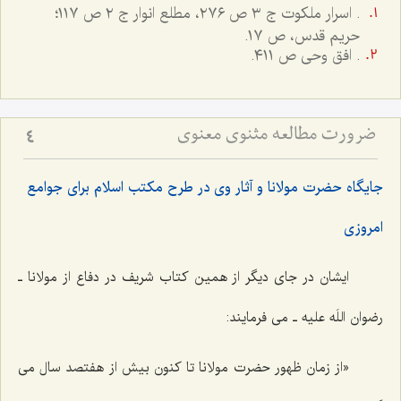
. اسرار ملکوت ج ٣ ص ٢٧٦، مطلع انوار ج ٢ ص ١١٧؛
حريم قدس، ص ١٧.
.
افق وحی ص ٤١١.
ضرورت مطالعه مثنوی معنوی
4
جایگاه حضرت مولانا و آثار وی در طرح مکتب اسلام برای جوامع
امروزی
ایشان در جای دیگر از همین کتاب شریف در دفاع از مولانا ـ
رضوان اللَه علیه ـ می فرمایند:
«از زمان ظهور حضرت مولانا تا كنون بيش از هفتصد سال مى