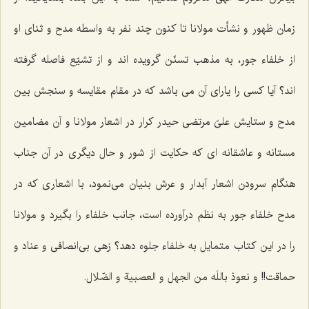
زمان ظهور و نشأت مولانا تا كنون چند نفر به واسطه مدح و ثناى او
از خلفاء جور، به مذهب تسنّن گرويده ‌اند و از تشيّع فاصله گرفته
‌اند؟ آيا كسى را ياراى آن مى ‌باشد كه در مقام مقايسه و سنجش بين
مدح و ستايش علىّ مرتضى حيدر كرار در اشعار مولانا و آن مضامين
مستانه و عاشقانه ‌اى كه حكايت از شور و حال ديگرى در آن جناب
هنگام سرودن اشعار آبدار و عرش بنيان مى‌نمود، با اشعارى كه در
مدح خلفاء جور به نظم درآورده است، جانب خلفاء را بگيرد و مولانا
را در اين كتاب متمايل به خلفاء جلوه دهد؟ زهى بى‌انصافى و عناد و
حماقت!! و
نعوذ باللَه من الجهل و العصبیة و الضّلال.