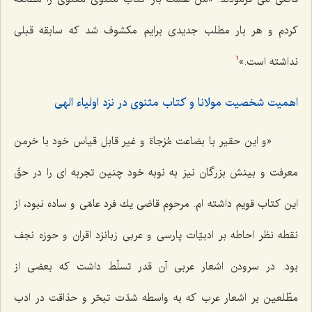
كردم و هر بار مطلب جديدى برايم مكشوف شد كه سابقه قبلى
نداشته است.»
1
اهمیت شخصیت مولانا و کتاب مثنوی در نزد اولیاء الهی
«و اين حقير با بضاعت مُزجاة و غير قابل قياس خود با خرمن
معرفت و بينش بزرگان نيز به نوبه خود چنين تجربه ‌اى را در حقّ
اين كتاب قويم داشته‌ ام. مرحوم قاضى يك فرد عامّى و ساده نبود، از
نقطه نظر احاطه بر ادبيّات پارسى و عربى زبانزد اقران و حوزه نجف
بود. در سرودن اشعار عربى آن قدر تسلّط داشت كه بعضى از
مطّلعين بر اشعار عرب‌ كه به واسطه شدّت تبحّر و حذاقت در ادب