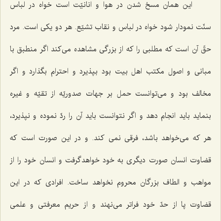
اين همان مسخ شدن در هوا و انانيّت است خواه در لباس
سنّت نمودار شود خواه در لباس و نقاب تشيّع. هر دو يكى است. مرد
حقّ آن است كه مطلبى را كه از بزرگى مشاهده مى‌كند اگر منطبق با
مبانى و اصول مكتب اهل بيت بود بپذيرد و احترام بگذارد و اگر
مخالف بود و مى‌توانست حمل بر جهات صدوريّه از تقيّه و غيره
بنمايد بايد انجام دهد و اگر نتوانست بايد آن را ردّ نموده و نپذيرد،
هر كه مى‌خواهد باشد، فرقى نمى ‌كند. و در اين صورت است كه
قضاوت انسان صورت ديگرى به خود خواهدگرفت و انسان خود را از
مواهب و الطاف بزرگان محروم نخواهد ساخت. افرادى كه در اين
قضاوت پا از حدّ خود فراتر مى‌نهند و از حريم معرفتى‌ و علمى