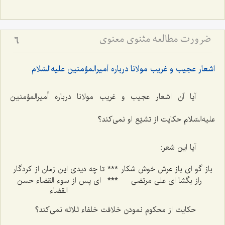
ضرورت مطالعه مثنوی معنوی
6
اشعار عجيب و غريب مولانا درباره أميرالمؤمنين عليه‌السّلام
آيا آن اشعار عجيب و غريب مولانا درباره أميرالمؤمنين
عليه‌السّلام حكايت از تشيّع او نمى‌كند؟
آيا اين شعر:
باز گو اى باز عرش خوش شكار
***
تا چه ديدى اين زمان از كردگار
راز بگشا اى على مرتضى‌
***
اى پس از سوء القضاء حسن
القضاء
حكايت از محكوم نمودن خلافت خلفاء ثلاثه نمى‌كند؟