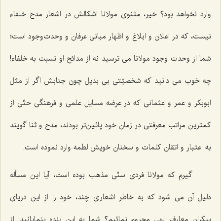
وارد نخواهد بود؟ خير، مثنوى مولانا اشكالش در اشعار مدح خلفاء
نيست، كه در اعلان و ابلاغ و اظهار مبانى عرفان و وحدت‌وجود است؛
شما از وحدت وجود مولانا مى ‌ترسيد نه از مدائح او نسبت به خلفاء!
چه خوب مى ‌دانيد كه شخصيّتى بى ‌بديل چون جنابش اگر از مثل
ابوبكر و عمر و عثمانى كه در عرضه مسايل علمى و فرهنگى حتّى از
كمترين مراتب معرفتى در زمان خود پائين‌تر بودند، مدح و ثنا گويند
به اعتبار و اتقان كلمات و سخنان خويش لطمه وارد نموده است.
گيرم كه مولانا فردى سنّى مذهب بوده است، آيا اين مسأله
دليل آن مى ‌شود كه به خاطر اشعارى چند، خود را از اين درياى
بیكران معارف الهى محروم نمائيم؟ شما به اين بنده بنمايانيد: از