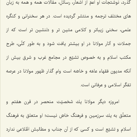
‌گذرد، نوشتجات او اعمّ از اشعار، رسائل، مقالات همه و همه به زبان
‌هاى مختلف ترجمه و منتشر گرديده است. در هر سخنرانى و كنگره
علمى، سخنى زيباتر و كلامى متين ‌تر و دلنشين ‌تر است كه از
جملات و آثار مولانا در او بيشتر يافت شود و به طور كلّى، طرح
مكتب اسلام و به خصوص تشيّع در مجامع غرب و شرق بيش از
آنكه مديون فقهاء عامّه و خاصّه است وام گذار ظهور مولانا در عرصه
تفكّر اسلامى و عرفانى است.
امروزه ديگر مولانا يك شخصيّت منحصر در قرن هفتم و
متعلّق به يك سرزمين و فرهنگ خاصّ نيست؛ او متعلق به فرهنگ
اسلام و تشيّع است و كسى كه از آن جناب و مطالبش اطّلاعى ندارد