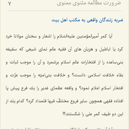
ضرورت مطالعه مثنوی معنوی
7
ضربه زنندگان واقعی به مکتب اهل بیت
آيا كمر أميرالمؤمنين عليه‌السّلام را اشعار و سخنان مولانا خرد
كرد يا اباطيل و هزيان ‌هاى آن فقيه عالم نماى شيعى كه سقيفه
بنى‌ساعده را از افتخارات‌ عالم اسلام برشمرد و آن را موجب ثبات و
بقاء خلافت اسلامى دانست؟ و خلافت بنى‌اميّه را موجب عزّت و
افتخار اسلام اعلام نمود؟ و واقعه عظماى غدير را يك فرع پيش پا
افتاده فقهى همچون ساير فروع مختلفٌ فيها قلمداد كرد؟ كدام يك از
اين دو طيف كمر على را شكستند؟!