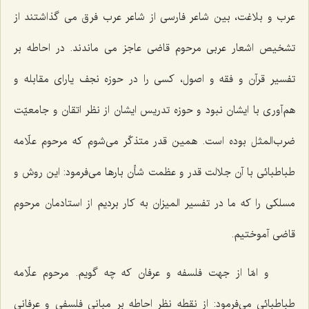
عرب و بلاغت، بين شاعر فارسى از شاعر عرب فرق مى‌ گذاشتند از
تشخيص اشعار عربى مرحوم قاضى عاجز مى ‌ماندند. در احاطه بر
تفسير قرآن و فقه و اصول، كسى را در حوزه نجف ياراى مقابله و
هم‌آورى با ايشان نبود و حوزه تدريس ايشان از نظر اتقان و جامعيّت
ضرب‌المثل بوده است. همين قدر متذكّر مى‌شوم كه مرحوم علّامه
طباطبائى با آن جلالت قدر و عظمت شأن بارها مى‌فرمود: اين روش و
مسلكى را كه ما در تفسير الميزان به كار برديم از استادمان مرحوم
قاضى آموختيم.
و امّا از جهت فلسفه و عرفان كه چه گويم. مرحوم علّامه
طباطبائى مى‌فرمود: از نقطه نظر احاطه بر مبانى فلسفى و عرفانى