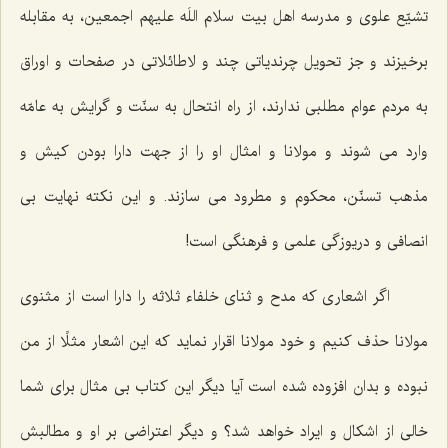
تشيّع علوى و مدرسه اهل بيت سلام اللَه عليهم اجمعين، به مقابله
برخيزند و جز تحويل چرندياتى چند و لاطائلاتى در صفحات و اوراق
به مردم عوام مطلبى ندارند، از راه انتحال به سنّت و گرايش به عامّه
وارد مى ‌شوند و مولانا و امثال او را از جهت دارا بودن كيش و
مذهب تسنّن، محكوم و مطرود مى‌ سازند. و اين نكته نهايت بى
‌انصافى و دريوزگى علمى و فرهنگى است!
اگر اشعارى كه مدح و ثناى خلفاء ثلاثه را دارا است از مثنوى
مولانا حذف كنيم و خود مولانا اقرار نمايد كه اين اشعار مثلًا از من
نبوده و بدان افزوده شده است آيا ديگر اين كتاب بى ‌مثال براى شما
خالى از اشكال و ايراد خواهد شد؟ و ديگر اعتراضى بر او و مطالبش