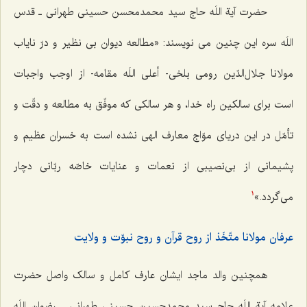
حضرت آیة اللَه حاج سید محمد‌محسن حسینی طهرانی ـ قدس
اللَه سره این چنین می نویسند: «مطالعه ديوان بى ‌نظير و درّ ناياب
مولانا جلال‌الدّين رومى بلخى- أعلى اللَه مقامه- از اوجب واجبات
است براى سالكين راه خدا، و هر سالكى كه موفّق به مطالعه و دقّت و
تأمّل در اين درياى موّاج معارف الهى نشده است به خسران عظيم و
پشيمانى از بى‌نصيبى از نعمات و عنايات خاصّه ربّانى دچار
مى‌گردد.»
1
عرفان مولانا متّخَذ از روح قرآن و روح نبوّت و ولايت
همچنین والد ماجد ایشان عارف کامل و سالک واصل حضرت
علامه آیة اللَه حاج سید محمد‌حسین حسینی طهرانی ـ رضوان اللَه