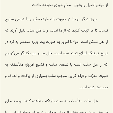
از مبانى اصيل و رشيق اسلام خبرى نخواهد داشت.
امروزه ديگر مولانا در صورت يك عارف سنّى و يا شيعى مطرح
نيست تا ما اثبات كنيم كه از ما است، و يا اهل سنّت دليل آورند كه
از اهل تسنّن است. مولانا امروز به صورت يك چهره منحصر به فرد در
تاريخ فرهنگ اسلام ثبت شده است، حال ما بر سر يكديگر مى‌كوبيم
كه از اهل سنّت است يا شيعه. سنّت و تشيّع امروزه متأسفانه به
صورت تحزّب و فرقه ‌گرايى موجب سلب بسيارى از بركات و الطاف و
نعمت‌ها شده است.
اهل سنّت متأسفانه به محض اينكه مشاهده كنند نويسنده ‌اى
هر چند مبرّز و فرهيخته از ميان جماعت شيعيان برخاسته است با