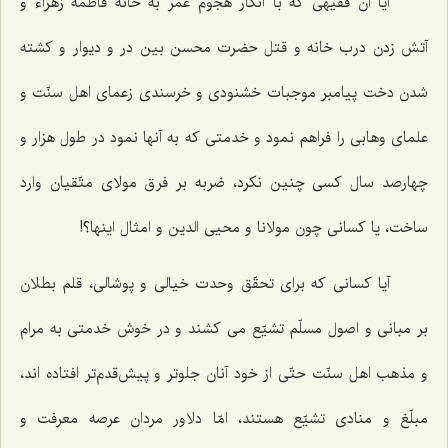
آيا آن فقيهى كه با انكار هجوم عمر به خانه فاطمه زهراء و
آتش زدن درب خانه و قتل حضرت محسن بين در و ديوار و كشته
شدن دخت پيامبر موجبات خشنودى و خرسندى زعماى اهل سنّت و
علماى وهابى را فراهم نمود و خدمتى كه به آنها نمود در طول هزار و
چهارصد سال كسى چنين نكرد، ضربه بر فرق مولاى متّقيان وارد
ساخت، يا كسانى چون مولانا و محيى الدين و امثال اينها؟!
آيا كسانى كه براى تحقّق وحدت خيالى و پوشالى، قلم بطلان
بر مبانى و اصول مسلّم تشيّع مى ‌كشند و در خوش خدمتى به مرام
و مذهب اهل سنّت حتّى از خود آنان جلوتر و پيش‌قدم‌تر افتاده ‌اند،
مبلّغ و منادى تشيّع هستند، امّا دلاور مردان عرصه معرفت و