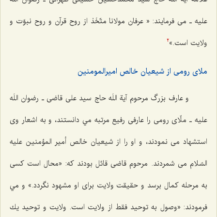
علیه ـ می فرمایند: « عرفان مولانا متّخَذ از روح قرآن و روح نبوّت و
ولايت است.»
2
ملای رومی از شیعیان خالص امیرالمومنین
و عارف بزرگ مرحوم آیة اللَه حاج سید علی قاضی ـ رضوان اللَه
علیه ـ ملّاى رومى را عارفى‌ رفيع‌ مرتبه مي دانستند، و به اشعار وى
استشهاد مى ‌نمودند، و او را از شيعيان خالص أمير المؤمنين عليه
السّلام مى ‌شمردند. مرحوم قاضى قائل بودند كه: «محال است كسى
به مرحله كمال برسد و حقيقت ولايت براى او مشهود نگردد.» و مي
فرمودند: «وصول به توحيد فقط از ولايت است. ولايت و توحيد يك