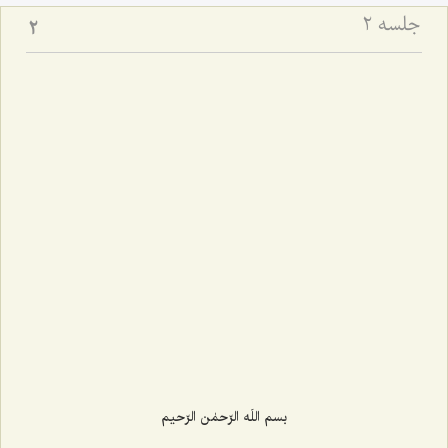
جلسه ۲
2
بسم اللَه الرّحمٰن الرّحیم