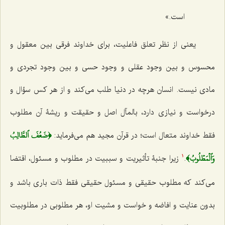
است.»
یعنی از نظر تعلق فاعلیت، برای خداوند فرقی بین معقول و
محسوس و بین وجود عقلی و وجود حسی و بین وجود تجردی و
مادی نیست.
انسان هرچه در دنیا طلب می‌کند و از هر کس سؤال و
درخواست و نیازی دارد، بالمآل اصل و حقیقت و ریشۀ آن مطلوب
﴿ضَعُفَ ٱلطَّالِبُ
فقط خداوند متعال است؛ در قرآن مجید هم می‌فرماید:
وَٱلۡمَطۡلُوبُ﴾
.
زیرا جنبۀ تأثیریت و سببیت در مطلوب و مسئول، اقتضا
1
می‌کند که مطلوب
حقیقی و مسئول حقیقی فقط ذات باری باشد و
بدون عنایت و افاضه و خواست و
مشیت او، هر مطلوبی در مطلوبیت