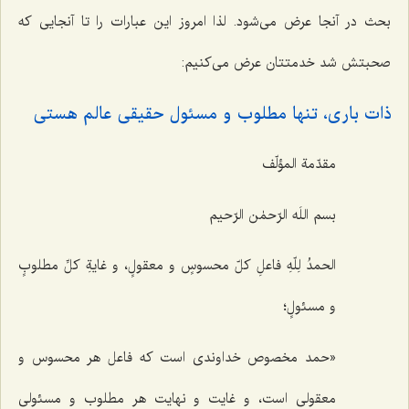
بحث در آنجا عرض می‌شود. لذا امروز این عبارات را تا آنجایی که
صحبتش شد خدمتتان عرض می‌کنیم:
ذات باری، تنها مطلوب و مسئول حقیقی عالم هستی
مقدّمة المؤلّف
بسم اللَه الرّحمٰن الرّحیم
الحمدُ لِلّهِ فاعلِ کلّ محسوسٍ و معقولٍ، و غایةِ کلِّ مطلوبٍ
و مسئولٍ؛
«حمد مخصوص خداوندی است که فاعل هر محسوس و
معقولی است، و غایت و نهایت هر مطلوب و مسئولی