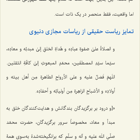
اما واقعیت، فقط منحصر در یک ذات است.
تمایز ریاست حقیقی از ریاسات مجازی دنیوی
و الصلاةُ علیٰ صَفوةِ عبادِه و هُداةِ الخلقِ إلیٰ مَبدئِه و معادِه،
سیّما سیّدِ المصطفَین، محمّدٍ المبعوثِ إلیٰ کافّةِ الثقلین.
اللَهمّ فَصَلِّ علیه و علی الأرواحِ الطاهرةِ مِن أهل بیته و
أولادِه و الأشباحِ الزاهِرةِ مِن أولیائِه و أحفادِه.
«[و درود بر برگزیدگان بندگانش و هدایت‌کنندگان خلق به
مبدأ و معاد، مخصوصاً سرور برگزیدگان، حضرت محمّد
صلّی اللَه علیه و آله و سلّم که برانگیخته‌شدۀ به‌سوی همۀ