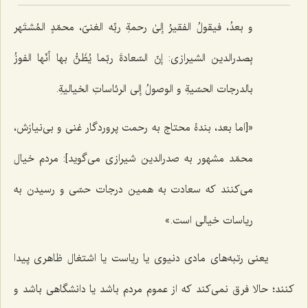
و بعدُ، فیقولُ الفقیرُ إلیٰ رحمةِ ربِّه الغنیّ، محمّدٍ المُشتَهر
بِصدرالدین الشیرازی: إنّ السّعادةَ ربّما یُظَنُّ بها أنّها الفوزُ
بالدرجات الحسّیةِ و الوصولُ إلی الرئاساتِ الخیالیةِ.
«[اما بعد، بندۀ محتاج به رحمت پروردگار غنی و بی‌نیازش،
محمّد مشهور به صدرالدین شیرازی می‌گوید]: مردم خیال
می‌کنند که سعادت به همین درجات حسّی و رسیدن به
ریاسات خیالی است.»
یعنی رتبه‌های مادی دنیوی
یا ریاست یا اشتغال ظاهری پیدا
کنند؛ حالا فرق نمی‌کند که از عموم مردم باشد یا دانشگاهی باشد و