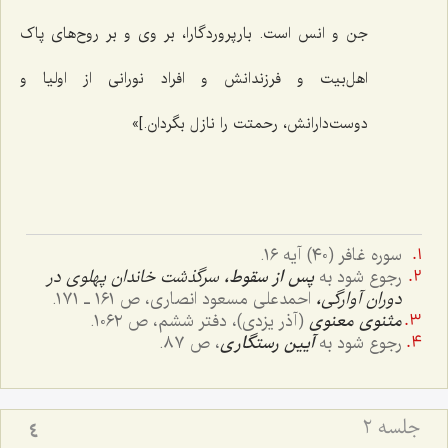
جن و انس است. بارپروردگارا، بر وی و بر روح‌های پاک
اهل‌بیت و فرزندانش و افراد نورانی از اولیا و
دوست‌دارانش، رحمتت را نازل بگردان.]»
سوره غافر (٤٠) آیه ١٦.
رجوع شود به
پس از سقوط،
سرگذشت خاندان پهلوی در
دوران آوارگی
،
احمدعلی مسعود انصاری، ص ١٦١ ـ ١٧١.
مثنوی معنوی
(آذر یزدی)، دفتر ششم، ص ١٠٦٢.
رجوع شود به
آیین رستگاری
، ص ۸۷.
جلسه ۲
4