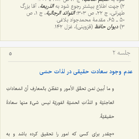
٢) جهت اطلاع بیشتر رجوع شود به
الذریعة
، آقا بزرگ
طهرانی، ج ٢٢، ص ٣٠٣؛
الفوائد الرجالیة
، ج ١، ص
٥٠ ـ ٦٥، مقدمۀ محمدجواد بلاغی.
٣)
دیوان حافظ
(قزوینی)، غزل ١٤٢.
جلسه ۲
5
عدم وجود سعادت حقیقی در لذات حسّی
و ما أبینَ لمَن تحقّقَ الاُمور و تفطّنَ بالمعارفِ أنّ السّعاداتِ
العاجلیّة و اللذّاتِ الحسّیّةِ الفوریّة لیس شیءٌ منها سعادةً
حقیقیّةً.
«چقدر برای کسی که امور را تحقیق کرده باشد و به