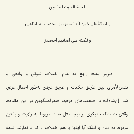
الحمدُ لِلّه ربِّ العالمینَ
و الصلاةُ علیٰ خیرة اللَه المُنتجبینَ محمّدٍ وَ آله الطّاهرینَ
و اللّعنةُ علیٰ أعدائهم أجمعینَ
دیروز بحث راجع به عدم اختلاف ثبوتی و واقعی و
نفس‌الأمری بین طریق حکمت و طریق عرفان به‌طور اجمال عرض
شد. إن‌شاءاللَه در صحبت‌های مرحوم صدرالمتألهین در این مقدمه،
وقتی به مطالب دیگری برسیم، مثل بحث مربوط به ولایت و بالتبع
مربوط به دین و اینکه آیا اینها با هم اختلاف دارند یا ندارند، تتمۀ