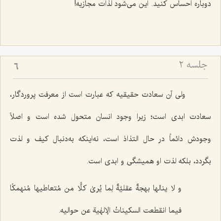
دوباره احساس کنید. این می‌شود لذات مجازیه!
جلسه ۲
6
ولی آن سعادت حقیقیه که عبارت است از معرفت پروردگار،
سعادت ابدی است؛ زیرا وجود انسان متحول شده است و اصلاً
وجودش دائماً در حال التذاذ است، نه‌اینکه به‌دنبال کیف و لذت
بگردد، بلکه لذت او همیشگی و ابدی است.
و لا ینالها بهجةٌ عقلیّةٌ لِما یُریٰ کلًّا من مُتعاطیها مُنهمکًا
فیما انقطعت السکیناتُ الإلهٰیة عن حوالیه.