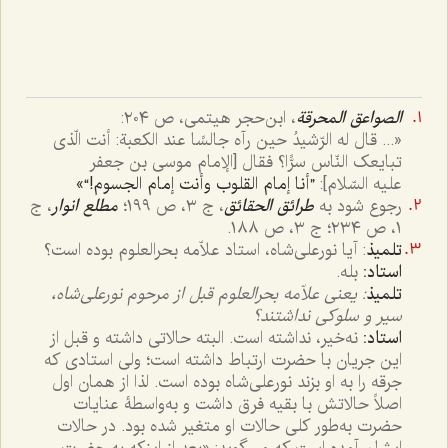
الصواعق المحرقة
، ابن‌حجر هیتمی، ص ٢٠٤:
«... قال له الرّشیدُ حین رآه جالسًا عند الکعبة: أنت الّذی
تبایعک النّاس سرًّا؟ فقال [الإمام موسی بن جعفر
علیه السّلام]:
”أنا إمام القلوب وأنت إمام الجسوم!“»
رجوع شود به
طرائق الحقائق
، ج ٣، ص ١٩٩؛
مطلع انوار
، ج
١، ص ٢٣٤؛ ج ٣، ص ١٨٨.
تلمیذ
: آیا نورعلی‌شاه، استاد علاّمه بحرالعلوم بوده است؟
استاد:
بله.
تلمیذ
: یعنی علاّمه بحرالعلوم قبل از مرحوم نورعلی‌شاه،
سیر و سلوکی نداشتند؟
استاد:
نه‌خیر، نداشته است. البته حالاتی داشته و قبل از
این جریان با حضرت ارتباط داشته است؛ ولی استادی که
جرقه را به او بزند نورعلی‌شاه بوده است. لذا از همان اول
اصلاً حالاتش با بقیه فرق داشت و به‌واسطۀ عنایات
حضرت به‌طور کلی حالات او متغیر شده بود. در حالات