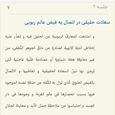
جلسه ۲
7
سعادت حقیقی در اتصال به فیض عالم ربوبی
و امتنعت المعارفُ الربوبیة عن الحلول فیه و تَعذَّر علیه
إخلاصُ النیّةِ الإلهیةِ الصادرةِ عن حاقّ الجوهر النُّطقی، من
غیر معاوقةِ همّة دنیاویةٍ أو مصادمةِ طِلْبةٍ عاجلیةٍ الّتی
یُرجیٰ بها نیلُ السعادة الحقیقیة و تَعاطیها و الاتّصالُ
بالفیض العلوِیِّ الّذی یُزال به الکُمْه عن حدَقةِ نفسه الموجود
فیها بسبب انحصارها فی عالم الغربة و وجودها فی دار
الجسد و احتباسها عن ملاحظة جمال الأبد و معاینة الجلالِ