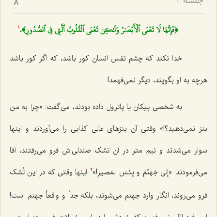
جلسه ۲
8
﴿فَإِنَّهَا لَا تَعۡمَى ٱلۡأَبۡصَٰرُ وَلَٰكِن تَعۡمَى ٱلۡقُلُوبُ ٱلَّتِي فِي ٱلصُّدُورِ﴾
.
1
خدا نکند که چشم نفس انسان کور باشد، که اگر کور باشد
هرچه به او بگویند، دیگر نمی‌فهمد!
به شخصی پیکان یا پاترول داده بودند، می‌گفت: «چرا به من
بنز نمی‌دهید؟!» وقتی آن بنزهای عالی کذایی را می‌آوردند و اینها
سوار می‌شدند و نیم متر در آن تشک صندلی‌اش فرو می‌رفتند، آقا
می‌فرمودند:
«إلیٰ جَهنّمَ و بِئسَ المَصیرِ!
»
اینها وقتی که در این تُشک
2
فرو می‌روند، انگار وارد جهنم می‌شوند، بلکه جداً و واقعاً جهنم است!