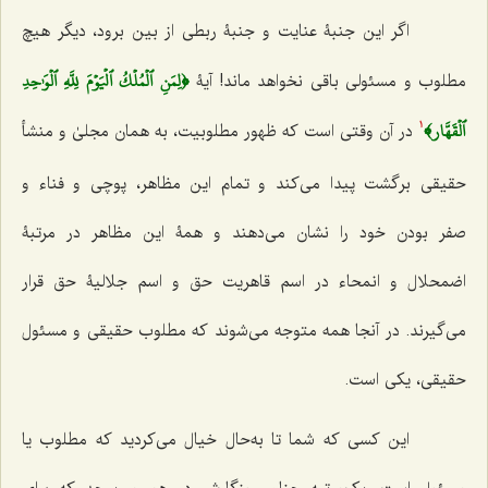
اگر این جنبۀ عنایت و جنبۀ ربطی از بین برود، دیگر هیچ
﴿لِمَنِ ٱلۡمُلۡكُ ٱلۡيَوۡمَ لِلَّهِ ٱلۡوَٰحِدِ
مطلوب و مسئولی باقی نخواهد ماند! آیۀ
ٱلۡقَهَّار﴾
در آن وقتی است که ظهور مطلوبیت، به همان مجلیٰ و منشأ
1
حقیقی برگشت پیدا می‌کند و تمام این مظاهر، پوچی و فناء و
صفر بودن خود را نشان می‌دهند و همۀ این مظاهر در مرتبۀ
اضمحلال و انمحاء در اسم قاهریت حق و اسم جلالیۀ حق قرار
می‌گیرند. در آنجا همه متوجه می‌شوند که مطلوب حقیقی و مسئول
حقیقی، یکی است.
‌این کسی که شما تا به‌حال خیال می‌کردید که مطلوب یا