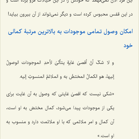
این فرد الآن نمی‌فهمد که خودش را در این خیالات فرو برده است و
در این قفس محبوس کرده است و دیگر نمی‌تواند از آن بیرون بیاید!
امکان وصول تمامی موجودات به بالاترین مرتبۀ کمالی
خود
و لا شکّ أنَّ أقصیٰ غایةٍ یتأتّیٰ لأحدِ الموجودات الوصولُ
إلیها، هو الکمالُ المختصُّ به و الملائمُ المنسوبُ إلیه.
«شکی نیست که اقصیٰ غایتی که وصول به آن غایت برای
یکی از موجودات پیدا می‌شود، کمال مختصّ به او است،
آن کمال و امر ملائمی که با او ملائمت دارد و منسوب به
او است.»