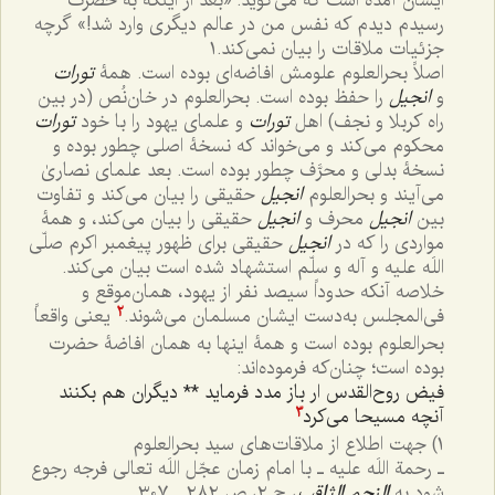
ایشان آمده است که می‌گوید: «بعد از اینکه به حضرت
رسیدم دیدم که نفس من در عالم دیگری وارد شد!» گرچه
جزئیات ملاقات را بیان نمی‌کند.١
اصلاً بحرالعلوم علومش افاضه‌ای بوده است. همۀ
تورات
و
انجیل
را حفظ بوده است. بحرالعلوم در خان‌نُص (در بین
راه کربلا و نجف) اهل
تورات
و علمای یهود را با خود
تورات
محکوم می‌کند و می‌خواند که نسخۀ اصلی چطور بوده و
نسخۀ بدلی و محرَّف چطور بوده است. بعد علمای نصاریٰ
می‌آیند و بحرالعلوم
انجیل
حقیقی را بیان می‌کند و تفاوت
بین
انجیل
محرف و
انجیل
حقیقی را بیان می‌کند، و همۀ
مواردی را که در
انجیل
حقیقی برای ظهور پیغمبر اکرم صلّی
اللَه علیه و آله و سلّم استشهاد شده است بیان می‌کند.
خلاصه آنکه حدوداً سیصد نفر از یهود، همان‌موقع و
فی‌المجلس به‌دست ایشان مسلمان می‌شوند.
یعنی واقعاً
٢
بحرالعلوم بوده است و همۀ اینها به همان افاضۀ حضرت
بوده است؛ چنان‌که فرموده‌اند:
فیض روح‌القدس ار باز مدد فرماید ** دیگران هم بکنند
آنچه مسیحا می‌کرد
٣
١) جهت اطلاع از ملاقات‌های سید بحرالعلوم
ـ رحمة اللَه علیه ـ با امام زمان عجّل اللَه تعالی فرجه رجوع
شود به
النجم الثاقب
، ج ٢، ص ٢٨٢ ـ ٣٠٧.