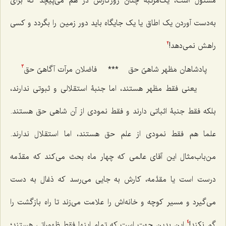
مسئول است، یک‌مرتبه چنان روزگارش در هم می‌پیچد که برای
به‌دست آوردن یک اطاق یا یک جایگاه باید دور زمین را بگردد و کسی
راهش نمی‌دهد!
2
پادشاهان مَظهر شاهیّ حق
***
فاضلان مرآت آگاهیّ حق
3
یعنی فقط مظهر هستند، اما جنبۀ استقلالی و ثبوتی ندارند،
بلکه فقط جنبۀ اثباتی دارند و فقط نمودی از آن شاهی حق هستند.
علما هم فقط نمودی از علم حق هستند، اما استقلال ندارند.
من‌باب‌مثال این آقای عالمی که چهار ماه بحث می‌کند که مقدِّمه
درست است یا مقدَّمه، کارش به جایی می‌رسد که ذغال به دست
می‌گیرد و مسیر کوچه و خانه‌اش را علامت می‌زند تا راه بازگشت را
گم نکند!
این بدین جهت است که تمام اینها فقط ظهوراتی هستند؛
4