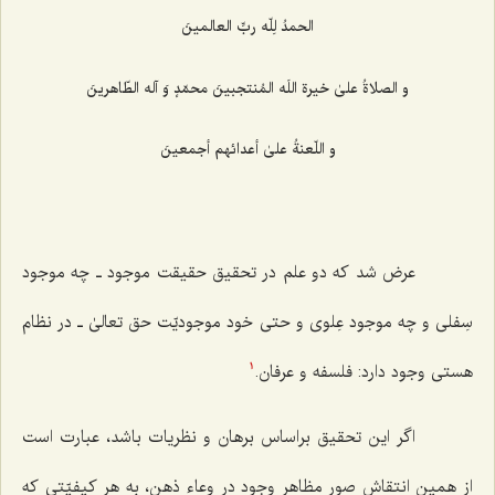
الحمدُ لِلّه ربِّ العالمینَ
و الصلاةُ علیٰ خیرة اللَه المُنتجبینَ محمّدٍ وَ آله الطّاهرینَ
و اللّعنةُ علیٰ أعدائهم أجمعینَ
عرض شد که دو علم در تحقیق حقیقت موجود ـ چه موجود
سِفلی و چه موجود عِلوی و حتی خود موجودیّت حق تعالیٰ ـ در نظام
هستی وجود دارد: فلسفه و عرفان.
1
اگر این تحقیق براساس برهان و نظریات باشد، عبارت است
از همین انتقاش صور مظاهرِ وجود در وعاء ذهن، به هر کیفیّتی که