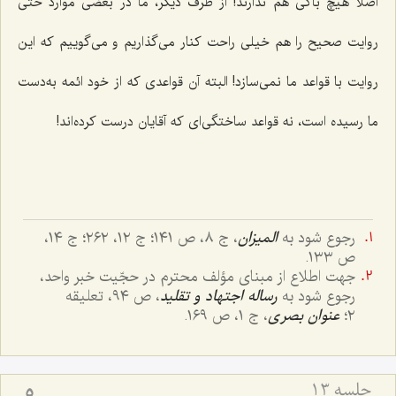
اصلاً هیچ باکی هم ندارند! از طرف دیگر، ما در بعضی موارد حتی
روایت صحیح را هم خیلی راحت کنار می‌گذاریم و می‌گوییم که این
روایت با قواعد ما نمی‌سازد! البته آن قواعدی که از خود ائمه به‌دست
ما رسیده است، نه قواعد ساختگی‌ای که آقایان درست کرده‌اند!
رجوع شود به
المیزان
، ج ٨، ص ١٤١؛ ج ١٢، ٢٦٢؛ ج ١٤،
ص ١٣٣.
جهت اطلاع از مبنای مؤلف محترم در حجّیت خبر واحد،
رجوع شود به
رساله اجتهاد و تقلید
، ص ٩٤، تعلیقه
٢؛
عنوان بصری
، ج ١، ص ١٦٩.
جلسه ۱۳