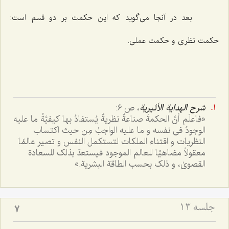
بعد در آنجا می‌گوید که این حکمت بر دو قسم است:
حکمت نظری و حکمت عملی.
شرح الهدایة الأثیریة
، ص ٦:
«
فاعلَم أنَّ الحکمةَ صناعةٌ نظریةٌ یُستفادُ بها کیفیَّةُ ما علیه
الوجودُ فی نفسه و ما علیه الواجبُ مِن حیث اکتساب
النظریات و اقتناء الملکات لتستکمل النفس و تصیر عالمًا
معقولاً مضاهیًا للعالم الموجود فیستعدّ بذلک للسعادة
القصویٰ، و ذلک بحسب الطاقة البشریة
.»
جلسه ۱۳
7