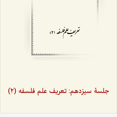
جلسۀ سیزدهم: تعریف علم فلسفه (٢)