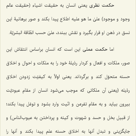
حکمت نظری
یعنی انسان به حقیقت اشیاء (حقیقت عالم
وجود و موجود)
علیٰ ما هو علیه
اطلاع پیدا بکند و صور برهانیۀ این
نسق در ذهن او قرار بگیرد و نقش ببندد،
علیٰ حسب الطّاقة البشریّة.
اما
حکمت عملی
این است که انسان براساس انتقاش این
صور، ملکات و افعال و کردار رذیلۀ خود را به ملکات و احوال و اخلاق
حسنه متحوّل کند و برگرداند. یعنی
اولاً
به کیفیّت زدودن اخلاق
رذیله (یعنی آن ملکاتی که موجب می‌شود انسان از مقام عبودیّت
بیرون بیاید و به مقام تفرعن و انّیت وارد بشود و توغل پیدا بکند؛
از قبیل بخل و حسد و شهوت و کینه و پرداختن به عیوب‌الناس) و
جایگزینی و تبدل آنها به اخلاق حسنه علم پیدا بکند و آنها را