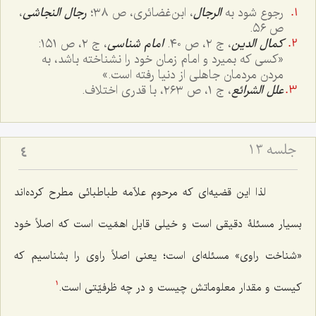
رجوع شود به
الرجال
، ابن‌غضائری، ص ٣٨؛
رجال النجاشی
،
ص ٥٦.
کمال الدین
، ج ٢، ص ٤٠.
امام شناسی
، ج ٢، ص ١٥١:
«کسی که بمیرد و امام زمان خود را نشناخته باشد، به
مردن مردمان جاهلی از دنیا رفته است.»
علل الشرائع
، ج ١، ص ٢٦٣، با قدری اختلاف.
جلسه ۱۳
4
لذا این قضیه‌ای که مرحوم علاّمه طباطبائی مطرح کرده‌اند
بسیار مسئلۀ دقیقی است و خیلی قابل اهمّیت است که اصلاً خود
«شناخت راوی» مسئله‌ای است؛ یعنی اصلاً راوی را بشناسیم که
کیست و مقدار معلوماتش چیست و در چه ظرفیّتی است.
1