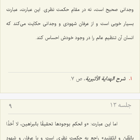
وجدانی صحیح است، نه در مقام حکمت نظری. این عبارت، عبارت
بسیار خوبی است و از عرفان شهودی و وجدانی حکایت می‌کند که
انسان آن تنظیمِ عالم را در وجود خودش احساس کند.
شرح الهدایة الأثیریة
، ص ٧.
جلسه ۱۳
9
اما این عبارت:
«و الحکم بوجودها تحقیقًا بالبراهین، لا أخذًا
بالظّنّ و التّقلید»
راجع به حکمت نظری است و با عرفان و شهود