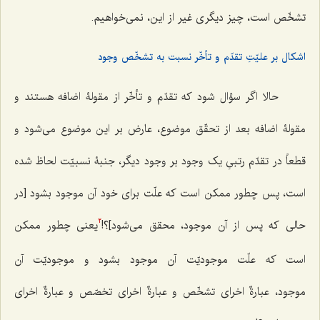
تشخّص است، چیز دیگری غیر از این، نمی‌خواهیم.
اشکال بر علیّتِ تقدّم و تأخّر نسبت به تشخّص وجود
حالا اگر سؤال شود که تقدّم و تأخّر از مقولۀ اضافه هستند و
مقولۀ اضافه بعد از تحقّق موضوع، عارض بر این موضوع می‌شود و
قطعاً در تقدّم رتبیِ یک وجود بر وجود دیگر، جنبۀ نسبیّت لحاظ شده
است، پس چطور ممکن است که علّت برای خود آن موجود بشود [در
حالی که پس از آن موجود‌، محقق می‌شود]؟!
یعنی چطور ممکن
2
است که علّت موجودیّت آن موجود بشود و موجودیّت آن
موجود،
عبارةٌ اخرای
تشخّص و
عبارةٌ اخرای
تخصّص و
عبارةٌ اخرای