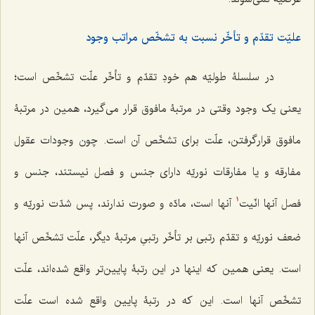
علیّت تقدّم و تأخّر نسبت به تشخّص مراتب وجود
در سلسلۀ طولیّه هم خودِ تقدّم و تأخّر علّت تشخّص است؛
یعنی یک وجود وقتی در مرتبۀ مافوق قرار می‌گیرد، همین در مرتبۀ
مافوق قرارگرفتن، علّت برای تشخّص آن است. چون وجودات عقول
مفارقه و یا مفارقات نوریّه دارای جنس و فصل نیستند، جنس و
فصل آنها انّیت
آنها است، مادّه و صورت ندارند، پس شدّت نوریّه و
1
ضعف نوریّه و تقدّم رتبی بر تأخّر رتبیِ مرتبۀ دیگر، علّت تشخّص آنها
است. یعنی همین که اینها در این رتبۀ پایین‌تر واقع شده‌اند، علّت
تشخّص آنها است. این که در رتبۀ پایین واقع شده است علّت