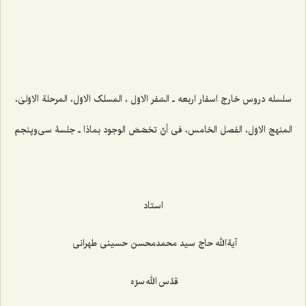
سلسله دروس خارج اسفار اربعه ـ
السّفر الاوّل ، المسلک الاوّل، المرحلة الاوّلیٰ،
المنهج الاوّل، الفصل الخامس،
فی أنّ تخصّصَ الوجود بماذا
ـ جلسۀ سی‌وپنجم
استاد
آیةالله حاج سید محمدمحسن حسینی طهرانی
قدّس الله سرّه