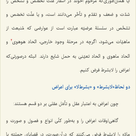
آیا همان‌طوری‌که مرحوم آخوند در
اسفار
علّت تخصّص و تشخّص را
شدّت و ضعف و تقدّم و تأخّر می‌دانند است، و یا علّت تخصّص و
تشخّص در سلسلۀ عرضیّه عبارت است از عوارضی که مُنبعث از
ماهیّات می‌شود، اگرچه در مرحلۀ وجود خارجی، اتّحاد هوهوی
و
2
اتّحاد ماهوی و اتّحاد تعیّنی به حمل شایع دارند. البتّه درصورتی‌که
اعراض را لابشرط فرض کنیم.
دو لحاظ«لابشرط» و «بشرط‌لا» برای اعراض
چون اعراض به اعتبار عقل و تأمّل عقلی بر دو قسم هستند:
گاهی‌اوقات اعراض را و به‌طور کلّی انواع و فصول و صورت و
مادّه را لابشرط فرض می‌کنند که در آن‌صورت، در قضایای حملیّه با