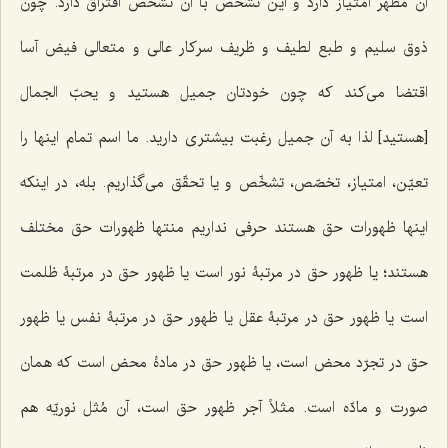
آن مظهر امتیاز دارد و این تشخّص با آن تشخّص افتراق دارد. چون
ذوق سلیم و طبع لطیف و ظریف سرکار عالی و متعالی فیض آسا
اقتضا می‌کند که چون خودتان جمیل هستید و یحبّ الجمال
[هستید] لذا به آن جمیل رغبت بیشتری دارید. ما اسم تمام اینها را
تعیّن، امتیاز، تخصّص، تشخّص و یا تحقّق می‌گذاریم. بله، در اینکه
اینها ظهورات حق هستند حرفی نداریم منتها ظهورات حق مختلف
هستند؛ یا ظهور حق در مرتبۀ نور است یا ظهور حق در مرتبۀ ظلمت
است یا ظهور حق در مرتبۀ عقل یا ظهور حق در مرتبۀ نفس یا ظهور
حق در تجرّد محض است، یا ظهور حق در مادۀ محض است که همان
صورت و مادّه است. مثلاً آجر ظهور حق است، آن مُثل نوریّه هم