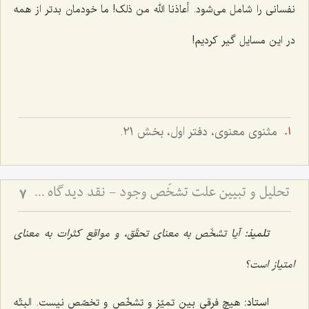
نفسانی را شامل می‌شود.
أعاذنا الله من ذلک
! ما خودمان بدتر از همه
در این مسایل گیر کردیم!
مثنوی معنوی، دفتر اول، بخش 21.
تحلیل و تبیین علّت تشخّص وجود - نقد دیدگاه مشهور و بیان نظریّه مختار در باب علّت تشخّص وجود
7
تلمیذ:
آیا تشخّص به معنای تحقّق، و مواقع کثرات به معنای
امتیاز است؟
استاد:
هیچ فرقی بین تمیّز و تشخّص و تخصّص نیست. البتّه