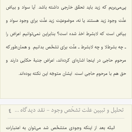
پی‌می‌بریم که زید باید تحقّق خارجی داشته باشد. آیا سواد و بیاض
علّت وجود زید هستند یا نه، موضوعیّت زید علّت برای وجود سواد و
بیاض است که لابشرط اخذ شده است؟ بنابراین نمی‌توانیم اعراض را
ـ چه بشرط‌لا و چه لابشرط ـ‌ علّت برای تشخّص بدانیم. و همان‌طور که
مرحوم حاجی در اینجا اشاره‌ای کرده‌اند، اعراض جنبۀ حکایی دارند و
حق هم با مرحوم حاجی است. ایشان متوجّه این نکته بوده‌اند.
تحلیل و تبیین علّت تشخّص وجود - نقد دیدگاه مشهور و بیان نظریّه مختار در باب علّت تشخّص وجود
4
البتّه بعد از اینکه وجودی متشخّص شد می‌توان به اعتبارات