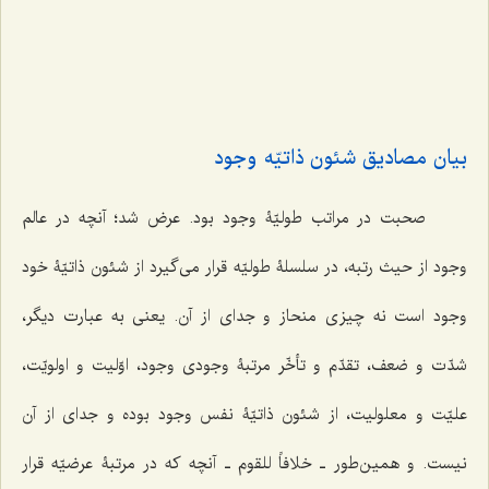
بیان مصادیق شئون ذاتیّه وجود
صحبت در مراتب طولیّۀ وجود بود. عرض شد؛ آنچه در عالم
وجود از حیث رتبه، در سلسلۀ طولیّه قرار می‌گیرد از شئون ذاتیّۀ خود
وجود است نه چیزی منحاز و جدای از آن. یعنی به عبارت دیگر،
شدّت و ضعف، تقدّم و تأخّر مرتبۀ وجودی وجود، اوّلیت و اولویّت،
علیّت و معلولیت، از شئون ذاتیّۀ نفس وجود بوده و جدای از آن
نیست. و همین‌طور ـ‌ خلافاً للقوم ـ‌ آنچه که در مرتبۀ عرضیّه قرار