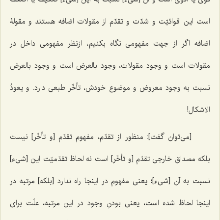
است این اقوائیّت و شدّت و تقدّم از مقولات اضافه هستند و مقولۀ
اضافه اگر از جهت مفهومی نگاه بکنیم، ازنظر مفهومی داخل در
مقولات است و وجود مقولات، وجود بالعرض است و وجود بالعرض
نسبت به وجود معروض و موضوع خودش، تأخّر طبعی دارد.
و یعودُ
الاشکال!
[می‌توان گفت]: منظور از تقدّم، مفهوم تقدّم [و تأخّر] نیست
بلکه مصداق خارجی تقدّم [و تأخّر] است نه لحاظ تقدّمیّت این [شیء]
نسبت به آن [شیء]؛ یعنی مفهوم در اینجا راه ندارد [بلکه] مرتبه در
اینجا لحاظ شده است، یعنی بودنِ وجود در این مرتبه، علّت برای