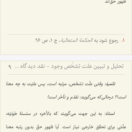
ظهور حق‌اند.
رجوع شود به
الحکمة المتعالیة
، ج 1، ص 96.
تحلیل و تبیین علّت تشخّص وجود - نقد دیدگاه مشهور و بیان نظریّه مختار در باب علّت تشخّص وجود
9
تلمیذ:
وقتی علّت تشخّص، مرتبه است، پس علیّت به چه معنا
است؟! درحالی‌که می‌گویند: تقدّم و تأخّر است!
استاد:
به این جهت می‌گویند که بالأخره در سلسلۀ طولیّه،
علّتی برای تحقّق خارجی نیاز است. آیا ظهور حقّ بدون رتبه معنا