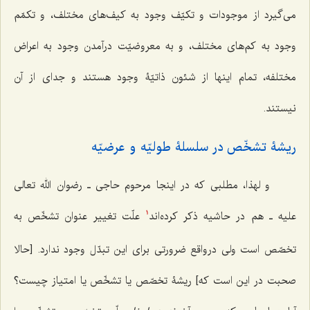
می‌گیرد از موجودات و تکیّف وجود به کیف‌های مختلف، و تکمّم
وجود به کم‌های مختلف، و به معروضیّت درآمدن وجود به اعراض
مختلفه، تمام اینها از شئون ذاتیّۀ وجود هستند و جدای از آن
نیستند.
ریشۀ تشخّص در سلسلۀ طولیّه و عرضیّه
و
لهذا
، مطلبی که در اینجا مرحوم حاجی ـ رضوان الله تعالی
علیه ـ هم در حاشیه ذکر کرده‌اند
علّت تغییر عنوان تشخّص به
1
تخصّص است ولی درواقع ضرورتی برای این تبدّل وجود ندارد. [حالا
صحبت در این است که] ریشۀ تخصّص یا تشخّص یا امتیاز چیست؟