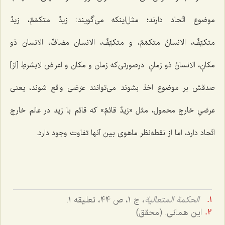
موضوع اتّحاد دارند؛ مثل‌اینکه می‌گویند:
زیدٌ متکمّمٌ
،
زیدٌ
متکیّفٌ
،
الانسانُ متکمّمٌ
، و
متکیّفٌ
،
الانسان مضافٌ
،
الانسان ذو
مکانٍ
،
الانسانُ ذو زمانٍ
. درصورتی‌که زمان و مکان و اعراض لابشرطِ [از]
صدقش بر موضوع اخذ بشوند می‌توانند عرَضی واقع شوند، یعنی
عرضیِ خارج محمول، مثل
«زیدٌ قائمٌ»
که قائم با زید در عالم خارج
اتّحاد دارد، اما از نقطه‌نظر ماهوی بین آنها تفاوت وجود دارد.
الحکمة المتعالیة
، ج 1، ص 44، تعلیقه 1.
این همانی. (محقق)