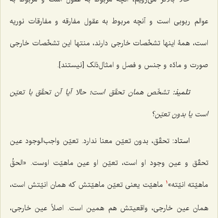
عوالم ربوبی است و آنچه مربوط به عقول مفارقه و مفارقات نوریه
است، همۀ اینها تشخّصات خارجی دارند، منتها این تشخّصات خارجی
صورت و مادّه و جنس و فصل و امثال‌ذلک [نیستند].
تلمیذ:
تشخّص همان تحقّق است؛ حالا آیا آن تحقّق با تعیّن
است یا بدون تعیّن؟
استاد:
تحقّق، بدون تعیّن معنا ندارد. تعیّن واجب‌الوجود عین
تحقّق و عین وجود او است، تعیّن او عین ماهیّت اوست.
«الحقُ
ماهیّته انیّته»
ماهیّت یعنی تعیّن ماهیّتش که همان انیّتش است،
1
همان عین خارجی، واقعیتش هم همین است. اصلاً عین خارجی،