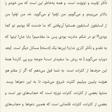
تأخّر اوّلیت و اولویّت است. و همه به‌خاطر این است که من خودم را
بالاتر می‌بینم و می‌گویم: من اوّلم! او می‌گوید: نه، من اوّلم! من
از
السابقونَ السابقونَ
هستم! آن‌وقتی که ما خدمت آقا بودیم تو کجا
بودی؟! تو در شکم مادرت بودی پس ما مقدّمیم! بابا جان! اینها که
به تقدم و تأخّر کاری ندارد! این‌ها یک [دسته] مسائل دیگر است. [بعد
دوباره می‌گوید:] نه ریش ما سفیدتر است! جوجه برو پی کارت! همۀ
این حرف‌ها از کثرات است. به شما قول می‌دهم که اگر از مقام هو
هویّت پایین بیاییم کثرت شروع می‌شود، تا به این دعواها برسد.
منتها بعضی از کثرات، کثرات نوریّه است که حجاب‌های نور است و
بعضی از کثرات، کثرات ظلمانی است که همین دعواها و حجاب‌های