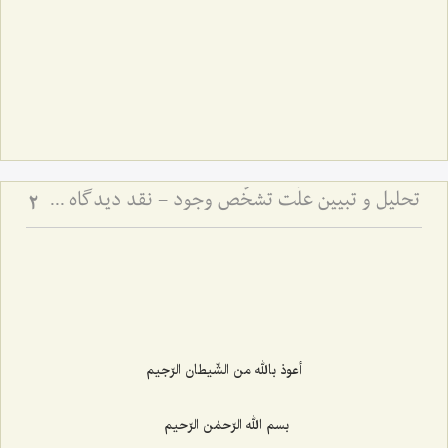
تحلیل و تبیین علّت تشخّص وجود - نقد دیدگاه مشهور و بیان نظریّه مختار در باب علّت تشخّص وجود
2
أعوذ بالله من الشّیطان الرّجیم
بسم الله الرّحمٰن الرّحیم