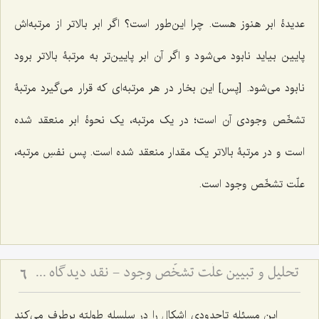
عدیدۀ ابر هنوز هست. چرا این‌طور است؟ اگر ابر بالاتر از مرتبه‌اش
پایین بیاید نابود می‌شود و اگر آن ابر پایین‌تر به مرتبۀ بالاتر برود
نابود می‌شود. [پس] این بخار در هر مرتبه‌ای که قرار می‌گیرد مرتبۀ
تشخّص وجودی آن است؛ در یک مرتبه، یک نحوۀ ابر منعقد شده
است و در مرتبۀ بالاتر یک مقدار منعقد شده است. پس نفسِ مرتبه،
علّت تشخّص وجود است.
تحلیل و تبیین علّت تشخّص وجود - نقد دیدگاه مشهور و بیان نظریّه مختار در باب علّت تشخّص وجود
6
این مسئله تاحدودی اشکال را در سلسله طولیّه برطرف می‌کند