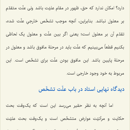
دارد؟ امکان ندارد که حق، ظهور در مقام علیّت باشد ولی علّت متقدّم
بر معلول نباشد. بنابراین، آنچه موجب تشخّص خارجیِ علّت شده،
تقدّم آن بر معلول است؛ یعنی اگر بین علّت و معلول یک لحاظی
بکنیم قطعاً می‌بینیم که علّت باید در مرحلۀ مافوق باشد و معلول در
مرحلۀ پایین باشد. این مافوق بودن علّت برای تشخّص است. این
مربوط به خود وجود خارجی است.
دیدگاه نهایی استاد در باب علّت تشخّص
اما آنچه به نظر حقیر می‌رسد این است که یک‌وقت بحث
حکایت و مرآتیّت عوارض متشخّص است و یک‌وقت بحث علیّت