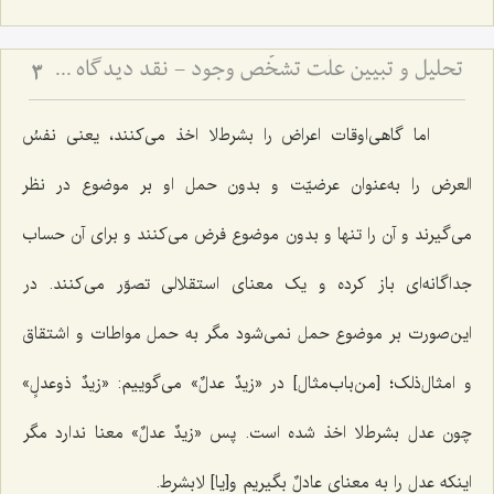
تحلیل و تبیین علّت تشخّص وجود - نقد دیدگاه مشهور و بیان نظریّه مختار در باب علّت تشخّص وجود
3
اما گاهی‌اوقات اعراض را بشرط‌لا اخذ می‌کنند، یعنی
نفسُ
العرض
را به‌عنوان عرضیّت و بدون حمل او بر موضوع در نظر
می‌گیرند و آن را تنها و بدون موضوع فرض می‌کنند و برای آن حساب
جداگانه‌ای باز کرده و یک معنای استقلالی تصوّر می‌کنند. در
این‌صورت بر موضوع حمل نمی‌شود مگر به حمل مواطات و اشتقاق
و امثال‌ذلک؛ [من‌باب‌مثال] در
«زیدٌ عدلٌ»
می‌گوییم:
«زیدٌ ذوعدلٍ»
چون عدل بشرط‌لا اخذ شده است. پس
«زیدٌ عدلٌ»
معنا ندارد مگر
اینکه عدل را به معنای
عادلٌ
بگیریم و[یا] ‌لابشرط.