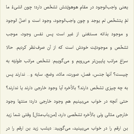
یعنی واجب‌الوجود در مقام هوهویّتش تشخّص دارد؛ چون
الشیءُ ما
لمْ یتشخّص لم یوجد
و چون واجب‌الوجود، وجود است و
اصلُ الوجود
و موجود بذاته مستغنی از غیر است پس نفس وجود، موجب
تشخّص و موجودیّت خودش است که از آن صرف نظر کردیم. حالا
سراغ مراتب پایین‌تر می‌رویم و می‌گوییم: تشخّص مراتب طولیّه به
چیست؟ آنها جنس، فصل، صورت، مادّه، وضع، سایه و... ندارند پس
به چه چیزی تشخّص دارند؟ بالأخره آیا وجود خارجی دارند یا ندارند؟
حتی آنچه در خواب می‌بینیم هم وجود خارجی دارد؛ منتها وجود
خارجی مثالی ولی بالأخره تشخّصی دارد، [من‌باب‌مثال] وقتی شما زید
بن ارقم را در خواب می‌بینید، می‌گویید: دیشب زید بن ارقم را در