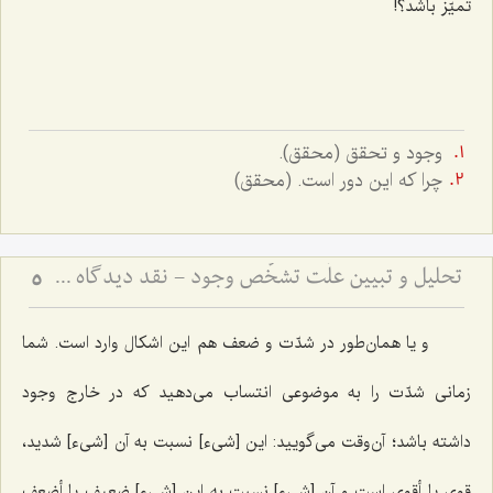
تمیّز باشد؟!
وجود و تحقق (محقق).
چرا که این دور است. (محقق)
تحلیل و تبیین علّت تشخّص وجود - نقد دیدگاه مشهور و بیان نظریّه مختار در باب علّت تشخّص وجود
5
و یا همان‌طور در شدّت و ضعف هم این اشکال وارد است. شما
زمانی شدّت را به موضوعی انتساب می‌دهید که در خارج وجود
داشته باشد؛ آن‌وقت می‌گویید: این [شیء] نسبت به آن [شیء] شدید،
قوی یا أقوی است و آن [شیء] نسبت به این [شیء] ضعیف یا أضعف