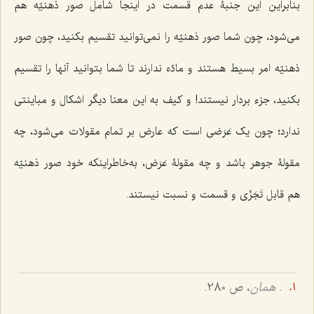
بنابراین این جنبۀ عدم قسمت در اینجا شامل صور ذهنیّه هم
مى‌شود، چون شما صور ذهنیّه را نمى‌توانید تقسیم بکنید، چون صور
ذهنیّه امر بسیط هستند و مادّه ندارند تا شما بتوانید آنها را تقسیم
بکنید، جزء بردار نیستند! و کیف به این معنا دیگر اشکال و مباینتی
ندارد؛ چون یک عَرَضى است که عارض بر تمام مقولات مى‌شود، چه
مقولۀ جوهر باشد و چه مقولۀ عَرَض، به‌خاطراینکه خود صور ذهنیّه
هم قابل تَجَزّى و قسمت و نسبت نیستند.
.
همان
، ص 280.