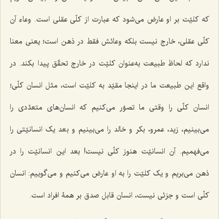
که کلیّت بر او عارض مى‌شود که عبارت از کلّى عقلى است. وعاء آن
کلّى عقلى، خارج نیست بلکه وعائش فقط در ذهن است؛ یعنى معنا
ندارد که لحاظ طبیعت به‌عنوان کلیّت در خارج تحقّق پیدا بکند. در
واقع این طبیعت ما در اینجا مقیّد به کلیّت است، مثل انسان کلّى؛
انسان کلّى را وقتی ما تصوّر مى‌کنیم که انسان‌هاى متعدّدى را
می‌بینیم، زید، عمرو، بکر و خالد را می‌بینیم و بعد یک انسانیّتى را
مى‌فهمیم. آن انسانیّت هنوز کلّى نیست! بعد این انسانیّت را در
ذهن مى‌بریم و یک کلیّت را به او عارض مى‌کنیم و مى‌گوییم: انسان
کلّى است و جزئى نیست، انسان قابل صدق بر همۀ افراد است.