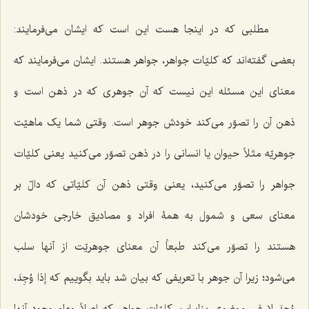
مطلبى که در اینجا هست این است که ایشان مى‌فرمایند:
بعضى گفته‌اند که کلیّات جواهر، جواهر هستند. ایشان مى‌فرمایند که
معناى این مسئله این نیست که آن جوهرى که در ذهن است و
ذهن آن را تصوّر مى‌کند خودش جوهر است. وقتی شما یک ماهیّت
جوهریّه مثلاً حیوان یا انسانى را در ذهن تصوّر مى‌کنید یعنی کلیّات
جواهر را تصوّر می‌کنید، یعنى وقتی ذهن آن کلیّاتی که دالّ بر
معناى سعى و شمول به همۀ افراد و مصادیق خارجى خودشان
هستند را تصوّر مى‌کند طبعاً آن معناى جوهریّت از آنها سلب
مى‌شود؛ زیرا آن جوهر با تعریفى که بیان شد باید بگوییم که
إذا وُجِدَ،