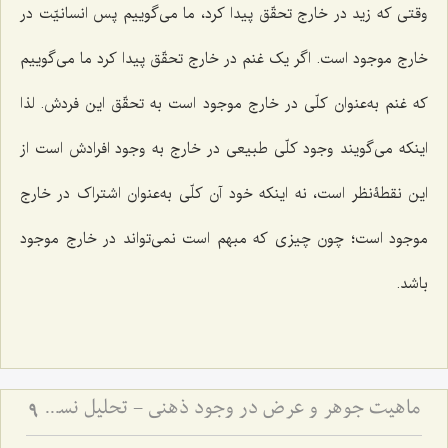
وقتى که زید در خارج تحقّق پیدا کرد، ما مى‌گوییم پس انسانیّت در
خارج موجود است. اگر یک غنم در خارج تحقّق پیدا کرد ما مى‌گوییم
که غنم به‌عنوان کلّى در خارج موجود است به تحقّق این فردش. لذا
اینکه مى‌گویند وجود کلّى طبیعى در خارج به وجود افرادش است از
این نقطۀنظر است، نه اینکه خود آن کلّى به‌عنوان اشتراک در خارج
موجود است؛ چون چیزى که مبهم است نمى‌تواند در خارج موجود
باشد.
ماهیت جوهر و عرض در وجود ذهنی - تحلیل نسبت میان کلیات جواهر و صور عقلیه
9