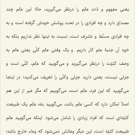
یعنی مفهوم و ذات عالِم را درنظر مى‌گیرید، حالا این عالم چند
مصداق دارد و چه افرادى را در تحت پوشش خودش گرفته است و به
چه افرادى مسلّط و مُشرِف است، نسبت به اینها نظر نداریم بلکه به
خود آن جنبۀ علم کار داریم. و یک وقتی عالِم کلّى یعنی عالم به
وصف کلیّت را درنظر مى‌گیرید و مى‌گویید که عالِم، کلّى است و
جزئى نیست، یعنی دارید جزئى وکلّى را تعریف مى‌کنید؛ در اینجا
مى‌گویید که این فرد، عالِم است، مى‌گوییم که مگر غیر از این هم
اصلاً امکان دارد که کسی عالِم باشد، مى‌گویید بله، عالِم یک طبیعت
کلیّه‌اى است که افراد زیادى را شامل مى‌شود. اینکه مى‌گویید عالم
طبیعت کلیّه است، این دیگر وعائش نمى‌شود که وعاء خارج باشد؛