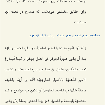
نیست
،
بلکه منافات بین مقولاتی است که آنها ذاتیّات
برای حقایق مختلفی می‌باشند که مندرج در تحت آنها
هستند.»
مسامحه بودن شمردن صور علمیّه از باب کیف نزد قوم
وَ أمّا أنَّ القَومَ قَد عَدّوا الصّوَرَ العِلمیَّةَ مِن بابِ الکَیفِ و یَلزَمُ
مِنهُ أن یَکونَ صورَةُ الجوهَرِ فی العَقلِ جوهَرًا و کَیفًا فَیَندَرِجُ
تَحتَ مَقولَتَینِ، فَقیلَ: إنَّ هذا مِن بابِ المُسامِحَةِ و تَشبیهِ
الأمورِ الذِّهنیَّةِ بِالأشیاءِ الخارِجیَّةِ؛ لأنَّهُ إن اُریدَ بِالکَیفِ
ماهیَّةٌ حَقُّها فی الوُجودِ الخارِجیِّ أن یَکونَ فی موضوعٍ و غَیرِ
مُقتَضیَّةٍ لِلقِسمَةِ و النِّسبَةِ. فَهوَ بِهذا المَعنى یَصلَحُ لِأن یَکونَ