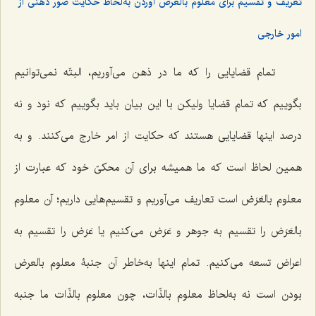
تعریف و تقسیم برای معلوم بالعرض آوردن به‌لحاظ حکایت صور ذهنی از
امور خارجی
تمام قضایایى را که ما در ذهن مى‌آوریم، البتّه نمى‌توانیم
بگوییم که تمام قضایا ولیکن با این بیان باید بگوییم که نود و نه
درصد اینها قضایایى هستند که حکایت از امر خارج مى‌کنند. و به
همین لحاظ است که ما همیشه براى آن محکىّ خود که عبارت از
معلوم بالعَرَض است تعاریف مى‌آوریم و تقسیم‌هایى داریم؛ آن معلوم
بالعَرَض را تقسیم به جوهر و عَرَض مى‌کنیم یا عَرَض را تقسیم به
اعراض تسعه مى‌کنیم. تمام اینها به‌خاطر آن جنبۀ معلوم بالعرض
بودن است نه به‌لحاظ معلوم بالذّات، چون معلوم بالذّات ما جنبه