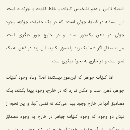
اشتباه ناشى از عدم تشخیص کلیّات و خلط کلیّات با جزئیّات است.
این مسئله در قضیّۀ جزئى است؛ که در یک حقیقت جزئیّه، وجود
جزئى در ذهن یک‌جور است و در خارج جور دیگری است.
من‌باب‌مثال اگر شما یک زید را تصوّر بکنید، این زید در ذهن به یک
نحو است و در خارج به نحوۀ دیگری است.
امّا کلیّات جواهر که این‌طور نیستند؛ اصلاً وعاء وجود کلیّات
جواهر، ذهن است و امکان ندارد که در خارج، وجود پیدا بکنند، بلکه
مصادیق آنها در خارج وجود پیدا مى‌کند نه نفس آنها. و این نحوه از
تبدّل دو وجود که وجود کلیّات جواهر در خارج به وجود مصداق
است آنها را از آن حقیقت خودشان خارج نمى‌کند. یعنى ما باید در