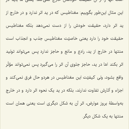
این مثال این‌طور بگوییم: مغناطیس که در ید اثر ندارد و در خارج از
ید اثر دارد، حقیقت خودش را از دست نمى‌دهد بلکه مغناطیس
حقیقت خود را دارد یعنی خاصیّت مغناطیس جذب و انجذاب است
منتها در خارج از ید، رادع و مانع و حاجز ندارد پس مى‌تواند تولید
اثر بکند امّا در ید، حاجز جلوى آن اثر را مى‌گیرد پس نمى‌تواند مؤثّر
واقع بشود، ولى کیفیّت این مغناطیس در هردو حال فرق نمى‌کند و
اجزاء و آثارش تفاوت ندارند، بلکه در ید یک نحوه اثر دارد و در خارج
به‌واسطۀ بروز عوارض، اثر آن به شکل دیگرى است یعنی همان است
منتها به یک شکل دیگر.