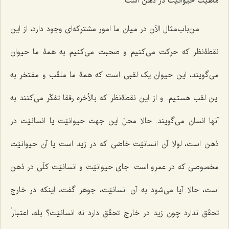
ماهیّت حیوانیّت در ذهن است.
من‌باب‌مثال الآن در میان ما امور مشترکه‌اى وجود دارد، از این
نقطۀنظر که حرکت مى‌کنیم و صحبت مى‌کنیم به همۀ ما حیوان
مى‌گویند، این حیوان یک لقبى است که همۀ ما ملقّب و مفتخر به
این لقب هستیم. و از این نقطۀنظر که بالأخره رفقا تفکّر مى‌کنند به
آنها انسان مى‌گویند. حالا محلّ این جهت حیوانیّت یا انسانیّت در
ذهن است، لولا آن انسانیّت خاصّى که در زید است یا آن حیوانیّت
مخصوصى که در عمرو است. جای حیوانیّت و انسانیّت کلّى در ذهن
است، حالا آیا مى‌شود به آن انسانیّت، جوهر گفت، اینکه در خارج
تحقّق ندارد چون زید در خارج تحقّق دارد نه انسانیّت؟ بله، اعتباراً