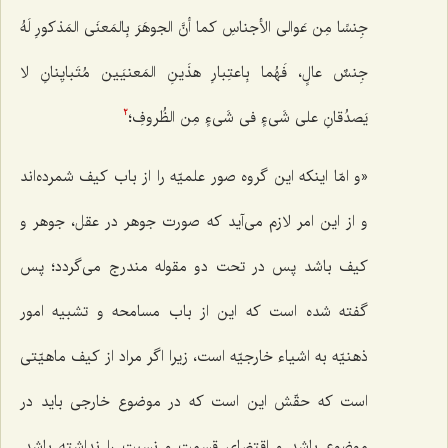
جِنسًا مِن عَوالی الأجناسِ کما أنَّ الجوهَرَ بِالمَعنَى المَذکورِ لَهُ
جِنسٌ عالٍ، فَهُما بِاعتِبارِ هذَینِ المَعنیَین مُتَبایِنانِ لا
یَصدُقانِ على شَی‌ءٍ فی شَی‌ءٍ مِن الظُروفِ؛
2
«و امّا اینکه این گروه صور علمیّه را از باب کیف شمرده‌اند
و از این امر لازم می‌آید که صورت جوهر در عقل، جوهر و
کیف باشد پس در تحت دو مقوله مندرج می‌گردد؛ پس
گفته شده است که این از باب مسامحه و تشبیه امور
ذهنیّه به اشیاء خارجیّه است، زیرا اگر مراد از کیف ماهیّتی
است که حقّش این است که در موضوع خارجی باید در
موضوع باشد و اقتضای قسمت و نسبت را نداشته باشد.