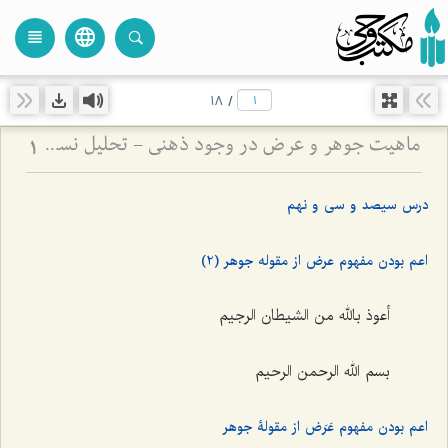
language
view_headline
close
search
18
/
ماهیت جوهر و عرض در وجود ذهنی - تحلیل نسبت میان کلیات جواهر و صور عقلیه
1
درس سیصد و سی و نهم
اعم بودن مفهوم عرض از مقوله جوهر (2)
أعوذ بالله من الشیطان الرجیم
بسم الله الرحمن الرحیم‌
اعم بودن مفهوم عَرَض از مقولۀ جوهر