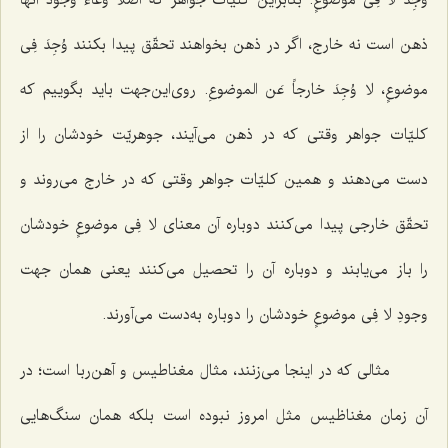
وُجِدَ لا فِى موضوعٍ
. بنابراین کلیّات جواهر که اصلاً وعاء وجود آنها
ذهن است نه خارج، اگر در ذهن بخواهند تحقّق پیدا بکنند
وُجِدَ فِى
موضوعٍ، لا وُجِدَ خارجاً عَن الموضوعِ
. روى‌این‌جهت باید بگوییم که
کلیّات جواهر وقتى که در ذهن مى‌آیند، جوهریّت خودشان را از
دست مى‌دهند و همین کلیّات جواهر وقتى که در خارج مى‌روند و
تحقّق خارجى پیدا مى‌کنند دوباره آن معناى
لا فِى موضوعٍ
خودشان
را باز مى‌یابند و دوباره آن را تحصیل مى‌کنند یعنی همان جهت
وجودِ
لا فِى موضوعٍ
خودشان را دوباره به‌دست مى‌آورند.
مثالى که در اینجا مى‌زنند، مثال مغناطیس و آهن‌ربا است؛ در
آن زمان مغناظیس مثل امروز نبوده است بلکه همان سنگ‌هایى