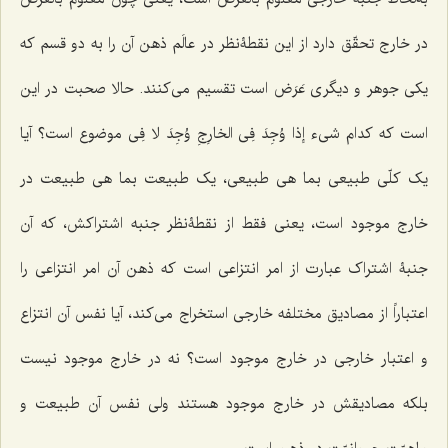
در خارج تحقّق دارد از این نقطۀنظر در عالَم ذهن آن را به دو قسم که
یکی جوهر و دیگری عَرَض است تقسیم مى‌کنند. حالا صحبت در این
است که کدام شىء
إذا وُجِدَ فِى الخارِجِ وُجِدَ لا فِى موضوع
است؟ آیا
یک کلّى طبیعى بما هی طبیعى، یک طبیعت بما هی طبیعت در
خارج موجود است، یعنى فقط از نقطۀنظر جنبه اشتراکش، که آن
جنبۀ اشتراک عبارت از امر انتزاعى است که ذهن آن امر انتزاعى را
اعتباراً از مصادیق مختلفه خارجى استخراج مى‌کند، آیا نفس آن انتزاع
و اعتبار خارجى در خارج موجود است؟ نه در خارج موجود نیست
بلکه مصادیقش در خارج موجود هستند ولى نفس آن طبیعت و