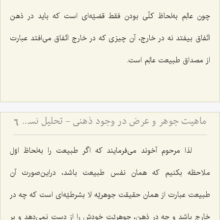
چون عالِم به‌لحاظ کلّى بودن فقط قضیّه‌اى است که باید در ذهن
اتّفاق بیفتد نه در خارج، آن چیزی که در خارج اتّفاق مى‌افتد عبارت
از مصداق طبیعت عالِم است.
ماهیت جوهر و عرض در وجود ذهنی - تحلیل نسبت میان کلیات جواهر و صور عقلیه
6
لذا مرحوم آخوند مى‌فرمایند که اگر طبیعت را به‌لحاظ اوّل
ملاحظه بکنیم که همان نفس طبیعت باشد، دراین‌صورت آن
طبیعت عبارت از همان حقیقت جوهریّه لا بشرطیّه‌ای است که چه در
خارج باشد و چه در ذهن، جوهریّت خودش را از دست نمى‌دهد و بر