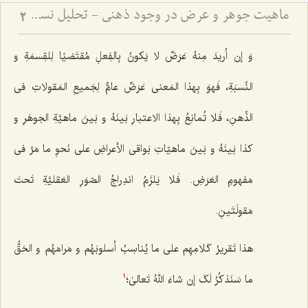
ماهیت جوهر و عرض در وجود ذهنی - تحلیل نسبت میان کلیات جواهر و صور عقلیه
2
وَ إن اُریدَ مِنهُ عَرَضٌ لا یَکونُ بِالفِعلِ مُقتَضیًا لِلقِسمَةِ و
النِّسبَةِ، فَهوَ بِهذا المَعنى عَرَضٌ عامٌّ لِجَمیعِ المَقولاتِ فی
الذِّهنِ، فَلا تُمانِعُ بِهذا الاعتبارِ بَینَهُ و بَینَ ماهیَّةِ الجوهَرِ و
کذا بَینَهُ و بَینَ ماهیّاتِ بَواقی الأعراضِ على نَحوِ ما مَرَّ فی
مَفهومِ العَرَضِ. فَلا یَلزَمُ اندِراجُ الصّوَرِ العَقلیَّةِ تَحتَ
مَقولَتَینِ.
هذا تَقریرُ کَلامِهِم على ما یُناسِبُ اُسلوبَهُم و مَرامَهُم و الحَقُّ
ما سَنَذکُرُ لَکَ إن شاءَ اللهُ تَعالىٰ؛
1