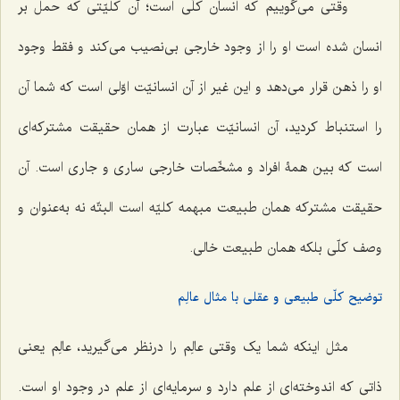
وقتی مى‌گوییم که انسان کلّى است؛ آن کلیّتى که حمل بر
انسان شده است او را از وجود خارجى بى‌نصیب مى‌کند و فقط وجود
او را ذهن قرار مى‌دهد و این غیر از آن انسانیّت اوّلى است که شما آن
را استنباط کردید، آن انسانیّت عبارت از همان حقیقت مشترکه‌اى
است که بین همۀ افراد و مشخّصات خارجى سارى و جارى است. آن
حقیقت مشترکه همان طبیعت مبهمه کلیّه است البتّه نه به‌عنوان و
وصف کلّى بلکه همان طبیعت خالى.
توضیح کلّی طبیعی و عقلی با مثال عالِم
مثل اینکه شما یک وقتى عالِم را درنظر مى‌گیرید، عالِم یعنى
ذاتى که اندوخته‌اى از علم دارد و سرمایه‌اى از علم در وجود او است.