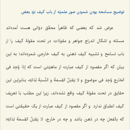
توضیح مسامحه بودن شمردن صور علمیّه از باب کیف نزد بعض
عرض شد که بعضی که ظاهراً محقّق دوّانى هست آمده‌اند
مسئله و اشکال اندراج جواهر و مقولات در تحت مقولۀ کیف را از
باب تسامح و تشبیه کیف ذهنى به کیف خارجى شمرده‌اند؛ به این
بیان که اگر مقصود از کیف عبارت از ماهیّتی است که
إذا وُجِدَ فی
الخارِجِ وُجِدَ فی موضوعٍ و لا یَقبَلُ القِسمَةَ و النِّسبَةَ لِذاتِهِ
، بنابراین این
حقایق در تحت مقولۀ کیف واقع نشده‌اند، زیرا این مطلب با تعریف
کیف انطباق ندارد. و اگر مقصود از کیف عبارت از یک حقیقتی است
که بالفعل چه در ذهن باشد و چه در خارج،
لا یَقبَلُ القِسمَةَ لِذاتِهِ
؛