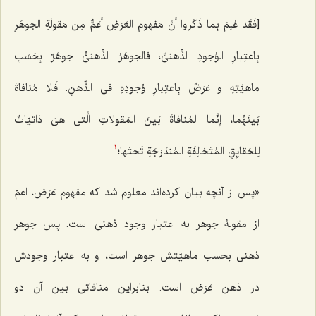
[فَقَد عُلِمَ بِما ذَکَروا أنَّ مَفهومَ العَرَضِ أعَمٌّ مِن مَقولَةِ الجوهَرِ
بِاعتِبارِ الوُجودِ الذِّهنیِّ، فالجوهَرُ الذِّهنیُّ جوهَرٌ بِحَسَبِ
ماهیَّتِهِ و عَرَضٌ بِاعتِبارِ وُجودِهِ فی الذِّهنِ. فَلا مُنافاةَ
بَینَهُما، إنَّما المُنافاةَ بَینَ المَقولاتِ الَّتی هیَ ذاتیّاتٌ
لِلحَقایِقِ المُتَخالِفَةِ المُندَرَجَةِ تَحتَها؛
1
«
پس از آنچه بیان کرده‌اند معلوم شد که مفهوم عَرَض، اعمّ
از مقولۀ جوهر به اعتبار وجود ذهنى است. پس جوهر
ذهنى بحسب ماهیّتش جوهر است، و به اعتبار وجودش
در ذهن عَرَض است. بنابراین منافاتی بین آن دو