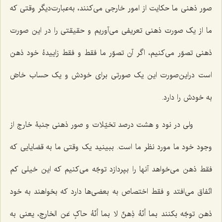
صور ذهنى ما حکایت از امور خارجى مى‌کنند، به‌عبارت‌دیگر وقتى که
ما از یک صورت ذهنى تعریفى مى‌آوریم و حقیقتى را در این صورت
ذهنى تصوّر مى‌کنیم، اگر آن تصوّر ما فقط و فقط زاییدۀ خود ذهن
است دراین‌صورت این یک صورتى براى خودش و یک حساب خاصّ
به خودش را دارد.
ولى در نود و هشت درصد تخیّلات و صور ذهنى جنبۀ خارج از
وجود خود ما مورد نظر ما است. ببینید یک وقتی ما به قضایایى که
فقط ذهن مى‌خواهد آنها را بپردازد توجّه مى‌کنیم که این خیلى کم
اتّفاق مى‌افتد و فقط اختصاص به بعضى‌ها دارد که بخواهند به خود
ذهن توجّه بکنند
بما أنّهُ ذِهنٌ لا بما أنّهُ حاکٍ عَن الخارِج
، یعنی به