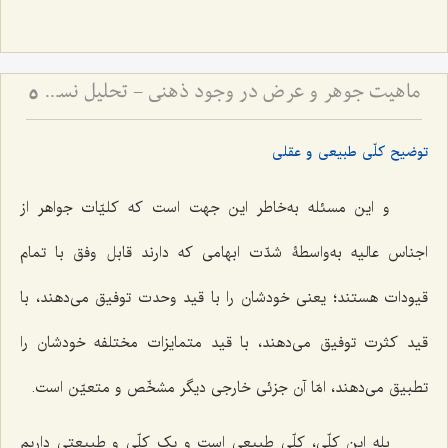
ماهیت جوهر و عرض در وجود ذهنی - تحلیل نسبت میان کلیات جواهر و صور عقلیه
5
توضیح کلّی طبیعی و عقلی
و این مسئله به‌خاطر این جهت است که کلیّات جواهر از
اجناس عالیه به‌واسطۀ شدّت ابهامى که دارند قابل وفق با تمام
قیودات هستند؛ یعنى خودشان را با قید وحدت توفیق مى‌دهند، با
قید کثرت توفیق مى‌دهند، با قید متمایزات مختلفه خودشان را
تطبیق مى‌دهند، امّا آن جزئى خارجى دیگر مشخّص و متعیّن است.
بله این کلّی، کلّى طبیعى است و یک کلّى و طبیعتی داریم