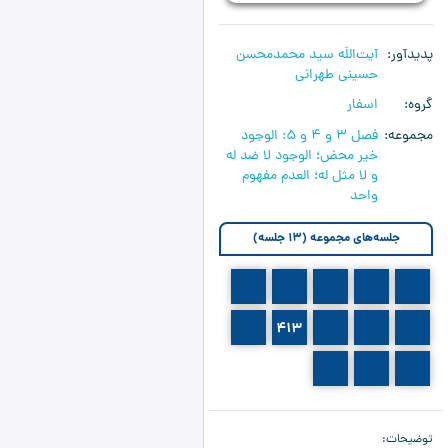
پدیدآور
آیت‌اللَه سید محمدمحسن
حسینی طهرانی
گروه
اسفار
مجموعه
فصل 3 و 4 و 5: الوجود
خير محض‏؛ الوجود لا ضد له
و لا مثل له‏؛ العدم مفهوم
واحد
جلسه‌های مجموعه (13 جلسه)
409
408
407
406
405
414
413
412
411
410
417
416
415
توضیحات