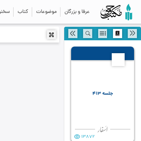
عرفا و بزرگان
موضوعات
کتاب
سخنرا
413
جلسه ۴۱۳
13872