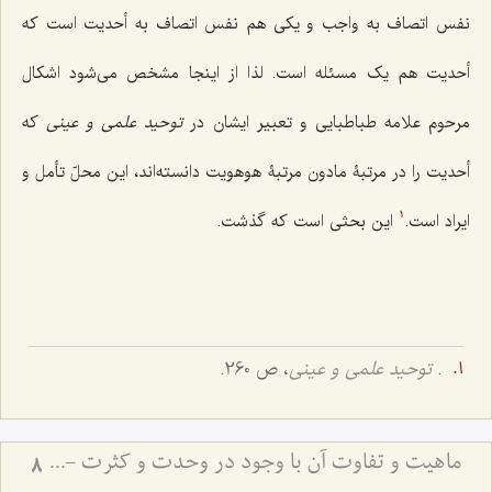
نفس اتصاف به واجب و یکی هم نفس اتصاف به أحدیت است که
أحدیت هم یک مسئله است. لذا از اینجا مشخص می‌شود اشکال
مرحوم علامه طباطبایی و تعبیر ایشان در
توحید علمی و عینی
که
أحدیت را در مرتبۀ مادون مرتبۀ هوهویت دانسته‌اند، این محلّ تأمل و
ایراد است.
این بحثی است که گذشت.
1
.
توحید علمی و عینی
، ص 260.
ماهیت و تفاوت آن با وجود در وحدت و کثرت - تحلیل جایگاه احدیت و واحدیت در هویت ذات باری‌تعالی
8