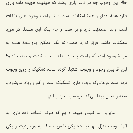
حالا این وجوب چه در ذات باری باشد که حیثیت هویت ذات باری
طارد همۀ اعدام و همۀ امکانات است و لذا واجب‌الوجود، غنی بالذات
است و لذا صمدیّت دارد و پُر است و چه اینکه این مسئله در مورد
ممکنات باشد، فرق ندارد همین‌که یک ممکن به‌واسطۀ علت به
مرتبۀ وجود آمد،
أنّه واجبٌ بِوجودِ العله،
واجب شدت و ضعف ندارد!
این آقا بین وجود و وجوب اشتباه کرده است، تشکیک را روی وجوب
برده است درحالی‌که وجود دارای تشکیک است و کم و زیاد می‌شود و
سعه و ضیق پیدا می‌کند برحسب تجرد و اینها.
بنابراین ما خیلی چیزها داریم که صرف اتصاف ذات باری به
آنها موجب تنزّل آنها نیست؛ یکی نفس اتصاف به موجودیت و یکی