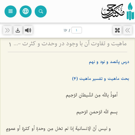
language
view_headline
close
search
16
/
ماهیت و تفاوت آن با وجود در وحدت و کثرت - تحلیل جایگاه احدیت و واحدیت در هویت ذات باری‌تعالی
1
درس پانصد و نود و نهم
بحث ماهیت و تفسیر ماهیت (4)
أعوذُ بِالله مِنَ الشَّیطانِ الرَّجیم
بِسمِ الله الرَّحمَنِ الرَّحیم
و لیس أنَّ الإنسانیةَ إذا لم تخل مِن وحدةٍ أو کثرةٍ أو عمومٍ