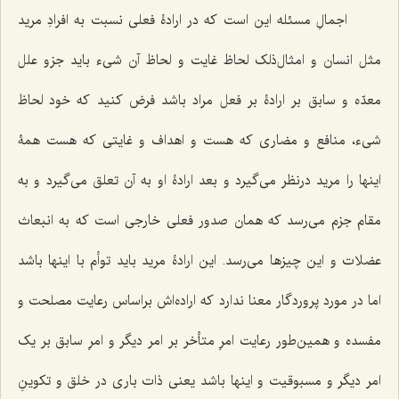
اجمالِ مسئله این است که در ارادۀ فعلی نسبت به افرادِ مرید
مثل انسان و امثال‌ذلک لحاظ غایت و لحاظ آن شیء باید جزو علل
معدّه و سابق بر ارادۀ بر فعل مراد باشد فرض کنید که خود لحاظ
شیء، منافع و مضاری که هست و اهداف و غایتی که هست همۀ
اینها را مرید درنظر می‌گیرد و بعد ارادۀ او به آن تعلق می‌گیرد و به
مقام جزم می‌رسد که همان صدور فعلی خارجی است که به انبعاث
عضلات و این چیزها می‌رسد. این ارادۀ مرید باید توأم با اینها باشد
اما در مورد پروردگار معنا ندارد که اراده‌اش براساس رعایت مصلحت و
مفسده و همین‌طور رعایت امرِ متأخر بر امر دیگر و امرِ سابق بر یک
امر دیگر و مسبوقیت و اینها باشد یعنی ذات باری در خلق و تکوینِ