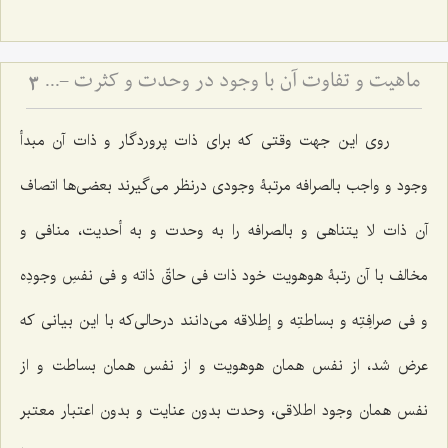
ماهیت و تفاوت آن با وجود در وحدت و کثرت - تحلیل جایگاه احدیت و واحدیت در هویت ذات باری‌تعالی
3
روی این جهت وقتی که برای ذات پروردگار و ذات آن مبدأ
وجود و واجب بالصرافه مرتبۀ وجودی درنظر می‌گیرند بعضی‌ها اتصاف
آن ذات
لا یتناهی
و بالصرافه را به وحدت و به أحدیت، منافی و
مخالف با آن رتبۀ هوهویت خود ذات
فی حاقّ ذاته و فی نفسِ وجودِه
و فی صرافِتِه و بساطتِه و إطلاقه
می‌دانند درحالی‌که با این بیانی که
عرض شد، از نفس همان هوهویت و از نفس همان بساطت و از
نفس همان وجود اطلاقی، وحدت بدون عنایت و بدون اعتبار معتبر