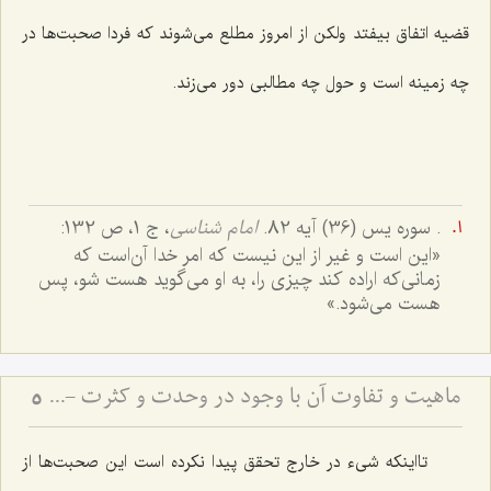
قضیه اتفاق بیفتد ولکن از امروز مطلع می‌شوند که فردا صحبت‌ها در
چه زمینه است و حول چه مطالبی دور می‌زند.
. سوره یس (36) آیه 82.
امام شناسی
، ج 1، ص 132:
«این است و غیر از این نیست كه امر خدا آن‌است كه
زمانى‌كه اراده كند چیزى را، به او مى‌گوید هست شو، پس
هست مى‌شود.»
ماهیت و تفاوت آن با وجود در وحدت و کثرت - تحلیل جایگاه احدیت و واحدیت در هویت ذات باری‌تعالی
5
تااینکه شیء در خارج تحقق پیدا نکرده است این صحبت‌ها از