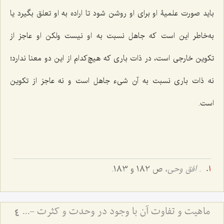
باید صورت علمیۀ او برای او روشن شود تا اراده به او تعلق بگیرد یا
به‌خاطر این است که جاهل نسبت به او نیست ولکن او عاجز از
تکوین خارجی است، در ذات باری که هیچ‌کدام از این دو معنا ندارد؛
نه ذات باری نسبت به آن شیء جاهل است و نه عاجز از تکوین
است.
.
افق وحی،
ص 182 و 183.
ماهیت و تفاوت آن با وجود در وحدت و کثرت - تحلیل جایگاه احدیت و واحدیت در هویت ذات باری‌تعالی
4