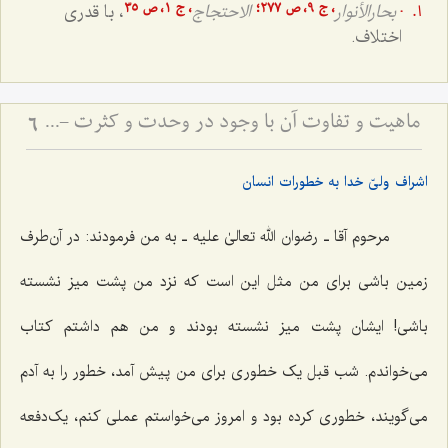
بحارالأنوار
الاحتجاج
، با قدری
.
، ج
۹، ص
۲۷۷؛
، ج
۱، ص
۳5
اختلاف.
ماهیت و تفاوت آن با وجود در وحدت و کثرت - تحلیل جایگاه احدیت و واحدیت در هویت ذات باری‌تعالی
6
اشراف ولیّ خدا به خطورات انسان
مرحوم آقا ـ رضوان الله تعالیٰ علیه ـ به من فرمودند: در آن‌طرف
زمین باشی برای من مثل این است که نزد من پشت میز نشسته
باشی! ایشان پشت میز نشسته بودند و من هم داشتم کتاب
می‌خواندم. شب قبل یک خطوری برای من پیش آمد، خطور را به آدم
می‌گویند، خطوری کرده بود و امروز می‌خواستم عملی کنم، یک‌دفعه