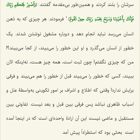
وَٱصۡبِرۡ لِحُكۡمِ رَبِّكَ
سرشان را بلند کردند و همین‌طور بی‌مقدمه گفتند: ﴿
فَإِنَّكَ بِأَعۡيُنِنَا وَسَبِّحۡ بِحَمۡدِ رَبِّكَ حِينَ تَقُومُ
﴾.
فرمودند: هر چیزی که به ذهن
1
انسان می‌رسد نباید انجام دهد و دوباره مشغول نوشتن شدند. یک
خطور از انسان می‌گذرد و او این خطور را می‌بیند، از کجا می‌بیند؟!
من که چیزی نگفتم! چون ثبت است، همه چیز هست، نه‌اینکه الآن
ببیند، کسی که خطور را می‌بیند قبل از خطور را هم می‌بیند و فرقی
برایش ندارد! وقتی که اطلاع و اشراف بر امور تکوینی به‌واسطۀ علل و
اسباب ظاهری نباشد پس فرقی بین قبل و بعد نیست. تفاوتی بین
مستقبل و ماضی نیست این آن ارادۀ واحده‌ای است که در اینجا آمده
است. بحثی بود که استطراداً پیش آمد.