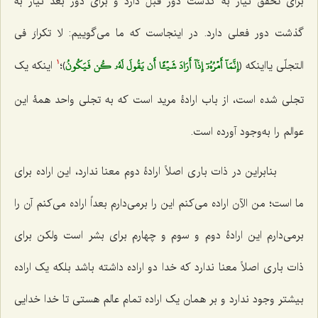
برای تحقق نیاز به گذشت دور قبل دارد و برای دور بعد نیاز به
گذشت دور فعلی دارد. در اینجاست که ما می‌گوییم:
لا تکرارَ فی
إِنَّمَآ أَمۡرُهُۥٓ إِذَآ أَرَادَ شَيۡ‍ًٔا أَن يَقُولَ لَهُۥ كُن فَيَكُونُ
التجلّی
یااینکه ﴿
﴾؛
اینکه یک
1
تجلی شده است، از باب ارادۀ مرید است که به تجلی واحد همۀ این
عوالم را به‌وجود آورده است.
بنابراین در ذات باری اصلاً ارادۀ دوم معنا ندارد، این اراده برای
ما است؛ من الآن اراده می‌کنم این را برمی‌دارم بعداً اراده می‌کنم آن را
برمی‌دارم این ارادۀ دوم و سوم و چهارم برای بشر است ولکن برای
ذات باری اصلاً معنا ندارد که خدا دو اراده داشته باشد بلکه یک اراده
بیشتر وجود ندارد و بر همان یک اراده تمام عالم هستی تا خدا خدایی