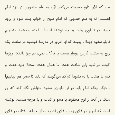
من که الآن دارم صحبت می‌کنم الآن به علم حضوری در نزد امام
[هستم] نه به علم حصولی که امام صبح از خواب بلند شود و برود
ببیند در تابلوی وایت‌برد چه نوشته است! ـ البته ببخشید منظورم
تابلو سفید بود!! ـ ببیند که آیا امروز در مدرسۀ فیضیه در ساعت یک
ربع به هشت [درس برقرار هست یا نه]؟ ـ نمی‌دانم چرا بااینکه روزها
کوتاه می‌شود ولی ساعت هفت ما همان هفت است؟! باید هفت و
نیم یا هشت یا ده بشود! کم‌کم می‌گویند که باید تا سحر هم بیاییم!
ـ دیگر اینکه امام باید در آن تابلوی سفید منزلش نگاه کند که آن
مَلَک در آنجا از لوح محفوظ یا محو و اثبات و یا هرچه هست، نوشته
است که امروز در فلان زمین فلان قضیه اتفاق خواهد افتاد، در فلان