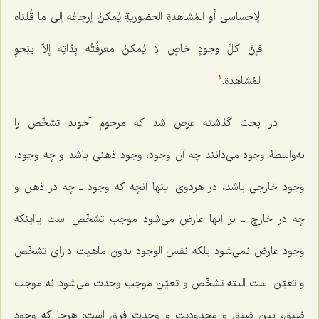
الإحساسی أو المُشاهدةِ الحضوریةِ یُمکنُ إرجاعُه إلی ما قُلناه
فإنَّ کلَّ وجودٍ خاصٍ لا یُمکنُ معرفُتُه بِذاتِه إلاّ بنِحوِ
المُشاهدة.
1
در بحث گذشته عرض شد که مرحوم آخوند تشخّص را
به‌واسطۀ وجود می‌دانند چه آن وجود، وجود ذهنی باشد و چه وجود،
وجود خارجی باشد، در هردوی اینها آنچه که وجود ـ چه در ذهن و
چه در خارج ـ بر آنها عارض می‌شود موجب تشخّص است یااینکه
وجود عارض نمی‌شود بلکه نفس الوجود بدون ماهیت دارای تشخّص
و تعیّن است البته تشخّص و تعیّن موجب وحدت می‌شود نه موجب
ضیق، بین ضیق و محدودیت و وحدت فرق است؛ هرجا که وجود