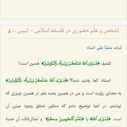
تشخص و علم حضوری در فلسفه اسلامی - تبیین جایگاه علم حضوری در احاطه بر هستی
8
ثبات منشأ علّی اشیاء
﴿فَسَيَرَى ٱللَهُ عَمَلَكُمۡ وَرَسُولُهُۥ وَٱلۡمُؤۡمِنُونَ﴾
تلمیذ
:
همین است؟
﴿فَسَيَرَى ٱللَهُ عَمَلَكُمۡ وَرَسُولُهُۥ وَٱلۡمُؤۡمِنُونَ﴾
استاد:
کجا رفتید شما؟!
به معنای رؤیت است و من در همین بحث علم در همین چیزی که
نوشتم، در آنجا توضیح دادم که منظور تحقق وجود عینی آن
﴿فَسَيَرَى ٱللَهُ﴾
﴿نَعۡلَمَ ٱلۡمُجَٰهِدِينَ مِنكُمۡ﴾
است.
یا
و امثال‌ذلک، آن جنبۀ
1