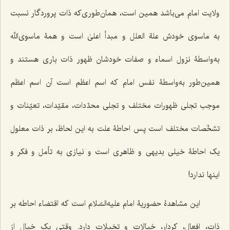
ولایت امام می‌باشد همین است، همان‌طوری‌که ذات پروردگار نسبت
به ماسوی خودش علة العلل و مبدأ اعلیٰ است و همۀ ماسوی‌الله
به‌واسطۀ نزول اسماء و صفات خودشان ظهور ذات باری هستند و
همین‌طور به‌واسطۀ نفس امام که اسم اعظم است آن اسم اعظم
موجب تجلی ظهورات مختلف و تجلی محدّدات، مقیّدات، تعیّنات و
تشخّصات مختلف است پس احاطۀ علت به این لحاظ، بر ذات معلول
یک احاطۀ خیلی بدیهی و ظاهری است و نیازی به تأمل و فکر و
اینها ندارد!
این مشاهدۀ حضوریۀ امام علیه‌السّلام است که اقتضاء احاطه بر
ذات، افعال، کردار، خیالات و تخیلات دارد. وقتی یک خیال از