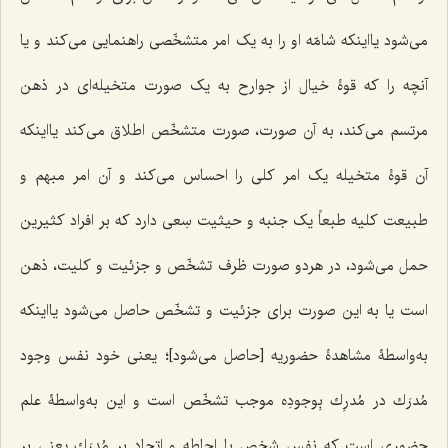
می‌شود یااینکه شامّه او را به یک امر متشخّصی راهنمایی می‌کند و یا
آنچه را که قوۀ خیال از جوارح به یک صورت متخیله‌ای در ذهن
مرتسم می‌کند، به آن صورت، صورت متشخّص اطلاق می‌کند یااینکه
آن قوۀ متخیله یک امر کلی را احساس می‌کند و آن امر مبهم و
طبیعت کلیه طبعاً یک جنبه و حیثیت سِعی دارد که بر افراد کثیرین
حمل می‌شود، در هردو صورت ظرف تشخّص و جزئیت و کلیت، ذهن
است یا به این صورت برای جزئیت و تشخّص حاصل می‌شود یااینکه
به‌واسطۀ مشاهدۀ حضوریه [حاصل می‌شود]؛ یعنی خود نفس وجود
مُدرَك در مُدرِك
بِوجودِه
موجب تشخّص است و این به‌واسطۀ علم
حضوری است که نفس شخص با احاطه و اتحاد بر مُدرَك یعنی بر