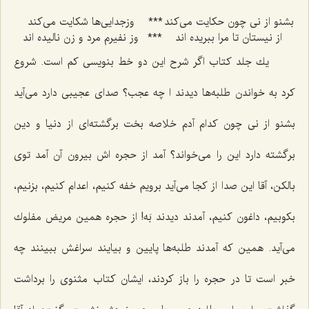
بشنو از نی چون حكایت می‌كند
***
وزجدایی‌ها شكایت می‌كند
از نیستان تا مرا ببریده اند
***
وز نفیرم مرد و زن نالیده اند
یك جلد كتاب اگر شرح این دو خط بنویسی كم است. شروع
كرد به خواندن طلبه‌ها دیدند ا چه عجب؟ صدای عجیبی دارد می‌آید
بشنو از نی چون كدام آدم خلاصه بخت برگشته‌ای از دنیا و دین
برگشته دارد این را می‌خواند؟ آمد از حجره اش بیرون آن آمد توی
بالكن، آقا این صدا از كجا می‌آید برویم خفه كنیم، اعدام كنیم، بزنیم،
بكوبیم، داغون كنیم، آمدند دیدند بَه! از حجره همین مریض مفلوك
می‌آید. همین كه آمدند طلبه‌ها پایین و بیایند سراغش ببینند چه
خبر است تا در حجره را باز كردند، ایشان كتاب مثنوی را برداشت