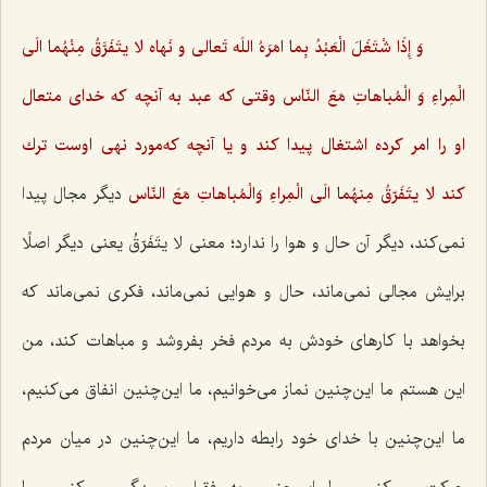
وَ إِذَا شْتَغَلَ الْعَبْدُ بِما امَرَهُ اللَه تَعالی و نَهاه لا یتَفَرَّقُ مِنْهُما الَی
الْمِراءِ وَ الْمُباهاتِ مَعَ النّاس
وقتی كه عبد به آنچه كه خدای متعال
او را امر كرده اشتغال پیدا كند و یا آنچه كه‌مورد نهی اوست ترك
كند
لا یتَفَرّقُ مِنهُما الَی الْمِراءِ وَالْمُباهاتِ مَعَ النّاس
دیگر مجال پیدا
نمی‌كند، دیگر آن حال و هوا را ندارد؛ معنی لا یتَفَرّقُ یعنی دیگر اصلًا
برایش مجالی نمی‌ماند، حال و هوایی نمی‌ماند، فكری نمی‌ماند كه
بخواهد با كارهای خودش به مردم فخر بفروشد و مباهات كند، من
این هستم ما این‌چنین نماز می‌خوانیم، ما این‌چنین انفاق می‌كنیم،
ما این‌چنین با خدای خود رابطه داریم، ما این‌چنین در میان مردم