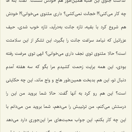
گذاشت جلوی این طلبه همین‌طور هم خودش نشست. گفت: بله آقا
چه كار می‌كنی؟! خجالت نمی‌كشی؟ داری مثنوی می‌خوانی؟! خودش
هم شروع كرد با بقیه، تازه جانت به‌درآید، تازه خوب شدی، حیف
عزرائیل كه نیامد سراغت جانت را بگیرد، این تشكر از این سلامتت
است؟ حالا مثنوی توی نجف داری می‌خوانی؟ الهی توی مرضت رفته
بودی، این همه برایت زحمت كشیدم مرا بگو كه سه هفته آمدم
دنبال تو، این هم بدبخت همین‌طور هاج و واج ماند، این چه حكایتی
است؟ این هم رو كرد به آنها گفت: حالا شما بروید من این را
درستش می‌كنم، من ترتیبش را می‌دهم، شما بروید من می‌دانم با
این چه كار بكنم، این جواب محبت‌های مرا این‌جوری دارد می‌دهد