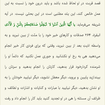
قصد قربت در او لحاظ شده باشد و باید درون خود را نسبت به این
عمل خالص كند، این یك مطلبی است در این بحثی نیست. در آیه
يا أَيُّهَا الَّذِينَ آمَنُوا لا تُبْطِلُوا صَدَقاتِكُمْ بِالْمَنِّ وَ الْأَذى‌
شریفه می‌فرماید:
البقرة، ٢٦٤ صدقات و كارهای خیر خود را با منّت از بین نبرید و به
واسطه اذیتِ بعد از بین نبرید، وقتی كه برای فردی كار خیر انجام
می‌دهید هِی به رخ او نكشانید و جوری عمل نكنید كه دائماً او را
شرمنده كردارخود قرار بدهید، كارتان را انجام بدهید و سرتان را
بیندازید پایین و بروید، دیگر معطل نشوید، دیگر نیایید خودتان را به
او نشان بدهید، دیگر نیایید با عبارات و كنایات و اشارات و لطائف و
ظرائف آن مسئله را هی در او تجدید كنید باید كار را انجام داد و رفت