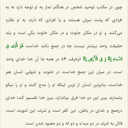
چون در مكتب توحید شخص در هنگام نماز به او توجه دارد نه به
افرادی كه پشت سرش هستند و یا افرادی كه دارند به او نظاره
می‌كنند و او در مكان جلوت و در مكان خلوت یكی است و یك
هُوَ الَّذِي فِي
حقیقت واحد بیشتر نیست چه در جمع باشد خداست‌
السَّماءِ إِلهٌ وَ فِي الْأَرْضِ إِلهٌ‌
الزخرف، ٨٤ در همه جا آن خدا خدای واحد
است، در میان این جمع خداست در خلوت و تنهایی انسان هم
خداست، بنابراین انسان از ترس اینكه او را مدح كنند و او را نیكو
بشمارند بین این دو خدا فرق بیاندازد، بین خدا تقسیم كند؛ خدای
درجمع و خدای در باطن، این كفر است و شرك، این ثنویت است،
قائل به شرك در دو مبداء و دو اله و دو معبود شدن است.