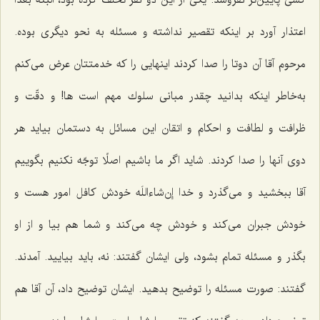
اعتذار آورد بر اینكه تقصیر نداشته و مسئله به نحو دیگری بوده.
مرحوم آقا آن دوتا را صدا كردند اینهایی را كه خدمتتان عرض می‌كنم
به‌خاطر اینكه بدانید چقدر مبانی سلوك مهم است ها! و دقّت و
ظرافت و لطافت و احكام و اتقان این مسائل به دستمان بیاید هر
دوی آنها را صدا كردند. شاید اگر ما باشیم اصلًا توجّه نكنیم بگوییم
آقا ببخشید و می‌گذرد و خدا إن‌شاءاللَه خودش كافل امور هست و
خودش جبران می‌كند و خودش چه می‌كند و شما هم بیا و از او
بگذر و مسئله تمام بشود، ولی ایشان گفتند: نه، باید بیایید. آمدند.
گفتند: صورت مسئله را توضیح بدهید. ایشان توضیح داد، آن آقا هم