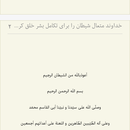
خداوند متعال شیطان را برای تکامل بشر خلق کرده است
2
أعوذباللَه من الشيطان الرجيم‌
بسم اللَه الرحمن الرحيم‌
وصلّى اللَه على سيّدنا و نبيّنا أبى القاسم محمّد
وعلى آله الطّيّبين الطّاهرين و اللعنة على أعدائهم أجمعين‌