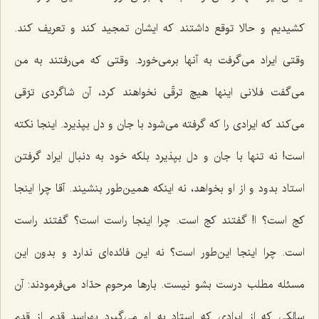
كشیدیم و حالا توقع داشتند كه ایشان تمجید كند و تعریف كند.
وقتی ایراد می‌گرفت به آنها برمی‌خورد. وقتی كه می‌رفتند به من
می‌گفت فلانی اینها هیچ ترقّی نخواهند كرد، آن شاگردی ترّقی
می‌كند كه ایرادی را كه گرفته می‌شود با جان و دل بپذیرد. اینجا نكته
است! نه تنها با جان و دل بپذیرد بلكه خود به دنبال ایراد گرفتن
استاد بدود و از او بخواهد، نه اینكه همین‌طور بنشیند. آقا چرا اینجا
كج است؟ ا! گفتند كج است. چرا اینجا راست است؟ گفتند راست
است. چرا اینجا این‌طور است؟ نه این‌ فائده‌ای ندارد و بدون این
مسئله مطلب درست بشو نیست. بارها مرحوم حدّاد می‌فرمودند: آن
سالكی كه از ایرادی كه استاد به او می‌گیرد بهراسد قدم از قدم