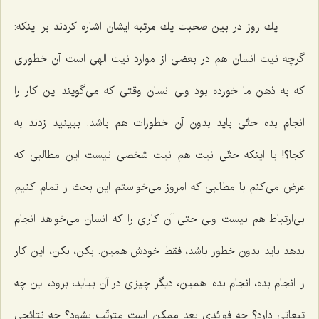
یك روز در بین صحبت یك مرتبه ایشان اشاره كردند بر اینكه:
گرچه نیت انسان هم در بعضی از موارد نیت الهی است آن خطوری
كه به ذهن ما خورده بود ولی انسان وقتی كه می‌گویند این كار را
انجام بده حتّی باید بدون آن خطورات هم باشد. ببینید زدند به
كجا؟! با اینكه حتّی نیت هم نیت شخصی نیست این مطالبی كه
عرض می‌كنم با مطالبی كه امروز می‌خواستم این بحث را تمام كنیم
بی‌ارتباط هم نیست ولی حتی آن كاری را كه انسان می‌خواهد انجام
بدهد باید بدون خطور باشد، فقط خودش همین. بكن، بكن، این كار
را انجام بده، انجام بده. همین، دیگر چیزی در آن بیاید، برود، این چه
تبعاتی دارد؟ چه فوائدی بعد ممكن است مترتّب بشود؟ چه نتائجی