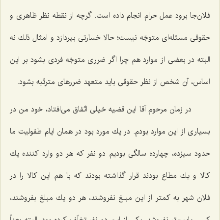
فلان‌جا برود عمل حرام انجام داده است. گرچه از نقطه نظر ظاهری و
حقوقی مسئله‌ای متوجّه نیست؛ حالا خسارتی بپردازد و امثال ذلك نه
البته در بعضی از موارد هم چرا اگر ضرری متوجّه فردی بشود بر این
اساس، آن شخص از نظر حقوقی باید متعهد ضررهای مترتّبه بشود.
در زمان مرحوم آقا این قضیه خیلی اتّفاق می‌افتاد، خود من در
بسیاری از این موارد بودم. در یك مورد بود در همان ایام طفولیت ما
حدود سیزده، چهارده سالگی بودیم دو نفر كه هر دو وارد كننده یك
كالا و یك مطاع بودند قرار گذاشته بودند كه با هم این كالا را در
فلان شهر به كمتر از این مبلغ نفروشند، هر دو یك مبلغ بفروشند،
كسی پایین‌تر نفروشد. یكی از این دو نفر تخلّف كرده بود، البته بعداً