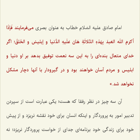
امام صادق علیه السّلام خطاب به عنوان بصری
می‌فرمایند فَإذَا
أكرَمَ اللَه العَبدَ بِهَذهِ الثّلاثَةِ هَانَ عَلَیهِ الدُّنیا و إبلیسُ و الخَلقُ؛
اگر
خدای متعال بنده‌ای را به این سه نعمت توفیق بدهد بر او دنیا و
ابلیس و مردم آسان خواهند بود و در گیرودار با آنها دچار مشكل
نخواهد شد.»
آن سه چیز در نظر رفقا كه هست؛ یكی عبارت است از سپردن
تدبیر امور به پروردگار و اینكه انسان برای خود نقشه نریزد و از پیش
خود برای زندگی خود برنامه‌ای جدای از خواست پروردگار نریزد؛ نه