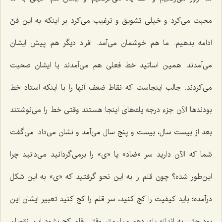
محبت می‌كرد و خیلی تشویق و ترغیب می‌كرد بر اینكه به این فنّ
ادامه بدهیم. ما هم خوشمان می‌آمد. افراد دیگر هم پیش ایشان
می‌آمدند. همین اساتید خط فعلی هم می‌آمدند با ایشان صحبت
می‌كردند. جالب اینجاست كه نقاط ضعف آنها را با اینكه استاد خط
بودندها الآن جزء درجه یك‌های اینجا هستند وقتی خط را می‌نوشتند
بعد از بیست سال، بیست و پنج سال می‌آمد و نشان می‌داد. می‌گفت
شما كه الآن دارید سر «ضاد» یا «ی» را برمی‌گردانید می‌دانید چرا
این‌طور شده؟ چون قلم را به این نحو گرفتید كه «ی» به این شكل
درآمده؛ باید كیفیت را كج كنید، سر قلم را كج كنید تعبیر ایشان این
بود حتی به اندازه یك دهم میلیمتر وقتی قلم كج بشود این نقصان