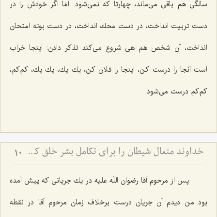
سالگی هم باقی می‌ماند، چهارتا كه نمی‌شود. امّا اگر خودش را در
دست تربیت انداخت، در دست محك انداخت، در دست بوته امتحان
انداخت، آن شخص هم هی شروع می‌كند تذكر دادن: اینجا خراب
است آنجا را درست كن، اینجا را فلان كن، یك یك، یك یك، كم‌كم،
كم‌كم درست می‌شود.
خداوند متعال شیطان را برای تکامل بشر خلق کرده است
10
پس از مرحوم آقا رضوان اللَه علیه در یك جریانی كه پیش آمده
بود من دیدم آن جریان درست برخلاف زمان مرحوم آقا در نقطه