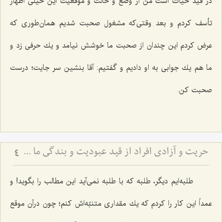
در قید حیات است من از وضع و حالت و موقعیت این خیلی اظهار
تأسف كردم و بعد وقتی‌كه مشغول صحبت شدیم همان‌طوری كه
عرض كردم این چندان از صحبت ما خوشش نیامد و یك حرفی زد و
ما هم یك جوابی به او دادیم و گفتیم: آقا بنشین سر جایت؛ درست
صحبت كن.
حریت و آزادى افراد از قید عبودیت و بندگى ما سوی اللَه
4
طلبه‌ایم دیگر، طلبه كه با طلبه نمی‌آید این مطالب را بگوید! و
عمداً این كار را كردم كه یك مقداری متنبّه‌اش كنم؛ چون درآن موقع