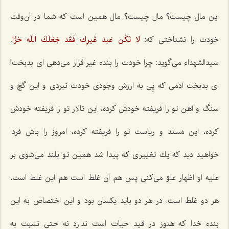
این مال چیست؟ مال چیست؟ مال همین است كه شما در آن‌وقت
خودت را نشناختی كه:
لا تَكُن عَبدَ غَیرِك فَقَد جَعَلَكَ اللَه حُرًّا
.
سیدالشهداء می‌گوید: چرا خودت را بنده غیر قرار می‌دهی ای بدبخت!
ای بدبخت آدمی كه پِی به ارزش وجودی خودت نبردی و این گچ و
سنگ و آهن تو را فریفته خودش كرده، این تالار تو را فریفته خودش
كرده، این مَسند و ریاست تو را فریفته كرده، امروز را باش فردا
خواهید دید كه یك تغییری كه پیدا شد همین تو بلند می‌شوی بر
علیه او اظهار علوّ می‌كنی پس هم آن غلط است هم این غلط است،
هر دو غلط است. در هر دو باید یكسان بود و این اختصاص به این
بنده خدا كه هنوز در قید حیات است ندارد نه حتی نسبت به