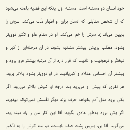
خود انسان دو مسئله است: مسئله اوّل اینكه این قضیه باعث می‌شود
كه آن شخص مقابلی كه انسان برای او اظهار ذلّت می‌كند، سرش را
پایین می‌اندازد سرش را خم می‌كند، او در مقام علوّ و تكبّر قوی‌تر
بشود، مطلب برایش بیشتر مشتبه بشود، در آن مرحله‌ای از كبر و
تبختُر و فرعونیت و انانیت كه قرار دارد از آن مرتبه بیشتر فرو برود و
بیشتر آن احساس اعتلاء و كبریائیت در او قوی‌تر بشود بالاتر برود.
هر نفری كه پیش او می‌رود یك درجه او كبرش بالاتر می‌رود. اگر
یكی برود مثل آدم بخواهد حرف بزند دیگر نفْسش نمی‌تواند بپذیرد،
اگر یكی برود به‌طور عادی بگوید: آقا این كار من را راه بیندازید،
می‌گوید: آقا برو بیرون پشت صف بایست، دو ماه كارش را به تأخیر