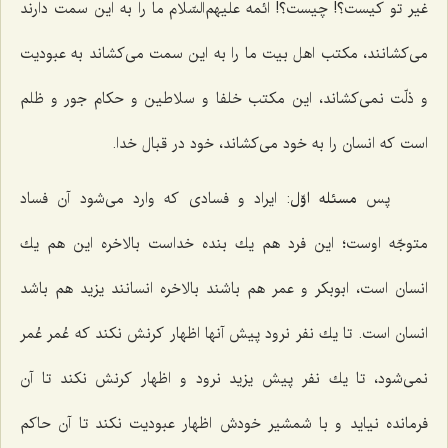
غیر تو كیست؟! چیست؟! ائمه علیهم‌السّلام ما را به این سمت دارند
می‌كشانند، مكتب اهل بیت ما را به این سمت می‌كشاند به عبودیت
و ذلّت نمی‌كشاند، این مكتب خلفا و سلاطین و حكام جور و ظلم
است كه انسان را به خود می‌كشاند، خود در قبال خدا.
پس
مسئله اوّل
: ایراد و فسادی كه وارد می‌شود آن فساد
متوجّه اوست؛ این فرد هم یك بنده خداست‌ بالاخره این هم یك
انسان است، ابوبكر و عمر هم باشند بالاخره انسانند یزید هم باشد
انسان است. تا یك نفر نرود پیش آنها اظهار كرنش نكند كه عُمر عُمر
نمی‌شود، تا یك نفر پیش یزید نرود و اظهار كرنش نكند تا آن
فرمانده نیاید و با شمشیر خودش اظهار عبودیت نكند تا آن حاكم