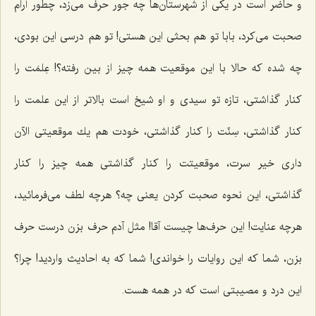
و حاضر است در یكی از شهرستان‌ها چه جور حرف می‌زد، چطور آرام
صحبت می‌كرد، بابا تو هم بحثی این هستی! تو هم درسی این بودی،
چه شده كه حالا با این موقعیت همه چیز از بین رفته؟! عِلمَت را
كنار گذاشتی، تازه تو سیدی و او شیخ است بالاتر از این علمت را
كنار گذاشتی، سِنّت را كنار گذاشتی، خودت هم یك موقعیتی الآن
داری خیر سرت، موقعیتت را كنار گذاشتی همه چیز را كنار
گذاشتی، این نحوه صحبت كردن یعنی چه؟ هرچه لطف می‌فرمائید،
هرچه عنایت! این حرف‌ها چیست آقا! مثل آدم حرف بزن درست حرف
بزن، شما كه این روایات را خواندی! شما كه به احادیث واردید! چرا؟
این درد و مصیبتی است كه در همه هست.