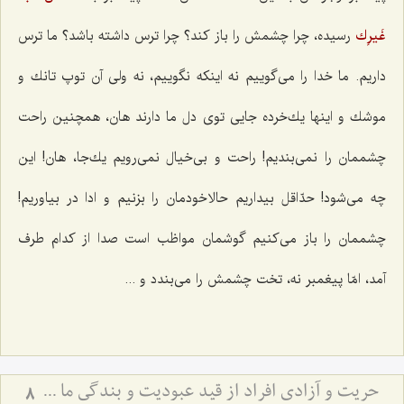
غَیرِك
رسیده، چرا چشمش را باز كند؟ چرا ترس داشته باشد؟ ما ترس
داریم. ما خدا را می‌گوییم نه اینكه نگوییم، نه ولی آن توپ تانك و
موشك و اینها یك‌خرده جایی توی دل ما دارند هان، همچنین راحت
چشممان را نمی‌بندیم! راحت و بی‌خیال نمی‌رویم یك‌جا، هان! این
چه می‌شود! حدّاقل بیداریم حالاخودمان را بزنیم و ادا در بیاوریم!
چشممان را باز می‌كنیم گوشمان مواظب است صدا از كدام طرف
آمد، امّا پیغمبر نه، تخت چشمش را می‌بندد و ...
حریت و آزادى افراد از قید عبودیت و بندگى ما سوی اللَه
8