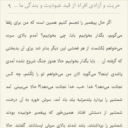
حریت و آزادى افراد از قید عبودیت و بندگى ما سوی اللَه
9
اگر حال پیغمبر را تجسم كنیم همین است كه من برای رفقا
می‌گویم، بگذار بخوابیم بابا، چی بخوابیم؟ آمدم بالای سرت
می‌خواهم بُكشَمت از هر فحشی این دیگر بدتر شد برای آن بدبختی
كه گرفته آن ... بابا بگذار بخوابیم حالا هنوز جنگ شروع نشده آمدی
پاشدی اینجا؟ می‌گوید الان من می‌خواهم تو را بُكُشم، چه كس
نجاتت می‌دهد؟ خدا. خب، خدا نجاتت می‌دهد؟! حالا می‌بینی. آمد
شمشیر را بردارد یك‌مرتبه یك باد آمد، سرش خورد به آن درخت،
شمشیر از دستش افتاد. همین‌طور كه پیغمبر خوابیده بودند
شمشیر را برداشتند، بلند شدند بالای سرش ایستادند. گفتند: حالا