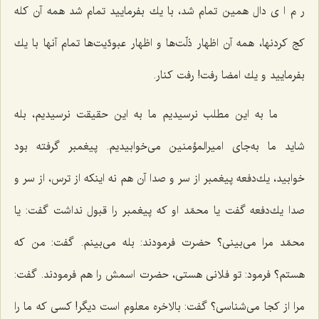
ر م ا ی دال همین تمام شد، با یك بفرمایید تمام شد همه آن كله
كج كردنها، همه آن اظهار ذلّت‌ها و اظهار عبودّیت‌ها تمام آنها با یك
بفرمایید و یك امضا رفت! رفت كنار.
ما به این مطلب نرسیدیم ما به این حقیقت نرسیدیم، بله
شاید ما به‌جای امیرالمؤمنین می‌خوابیدیم. پیغمبر گرفته بود
خوابید، یك‌دفعه پیغمبر از سر و صدا آن هم نه اینكه از ترس، از سر و
صدا یك‌دفعه گفت یا محمّد او كه پیغمبر را قبول نداشت گفت: یا
محمّد مرا می‌بینی؟ حضرت فرمودند: بله می‌بینم. گفت: من كه
هستم؟ فرمود: تو فلانی هستی، حضرت اسمش را هم فرمودند. گفت:
مرا از كجا می‌شناسی؟ گفت: بالاخره معلوم است دیگر! كسی كه ما را