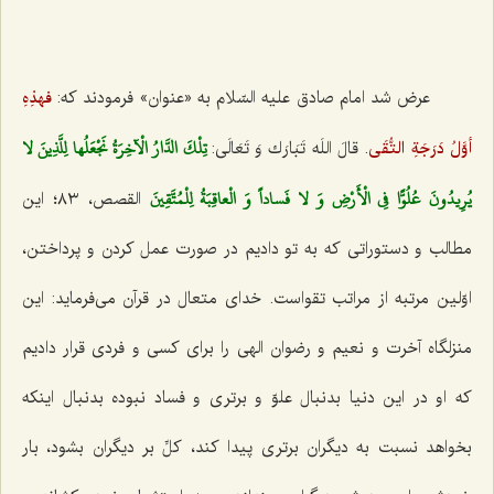
عرض شد امام صادق علیه السّلام به «عنوان» فرمودند كه:
فهذِهِ
تِلْكَ الدَّارُ الْآخِرَةُ نَجْعَلُها لِلَّذِينَ لا
أوَّلُ دَرَجَةِ التُّقَی
.
قالَ اللَه تَبَارَك وَ تَعَالَی
:
يُرِيدُونَ عُلُوًّا فِي الْأَرْضِ وَ لا فَساداً وَ الْعاقِبَةُ لِلْمُتَّقِينَ‌
القصص، ٨٣؛ این
مطالب و دستوراتی كه به تو دادیم در صورت عمل كردن و پرداختن،
اوّلین مرتبه از مراتب تقواست. خدای متعال در قرآن می‌فرماید: این
منزلگاه آخرت و نعیم و رضوان الهی را برای كسی و فردی قرار دادیم
كه او در این دنیا بدنبال علوّ و برتری و فساد نبوده بدنبال اینكه
بخواهد نسبت به دیگران برتری پیدا كند، كلِّ بر دیگران بشود، بار