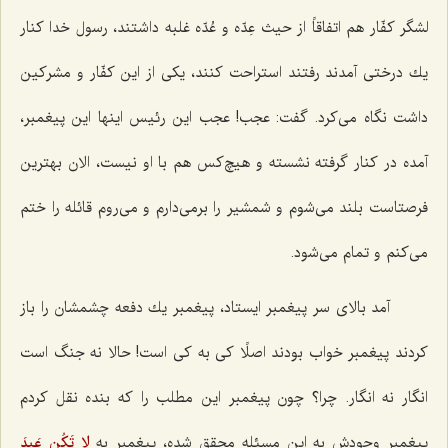
لشگر كفّار هم اتفاقاً از حیث عِدّه و عُدّه غلبه داشتند، رسول خدا كنار
یك درختی آمدند رفتند استراحت كنند، یكی از این كفّار و مشركین
داشت نگاه می‌كرد. گفت: عجب! عجب این رئیس اینها این پیغمبر،
آمده در كنار گرفته نشسته و هیچ‌كس هم با او نیست، الان بهترین
فرصتاست بلند می‌شوم و شمشیر را برمی‌دارم و می‌روم قائله را ختم
می‌كنم و تمام می‌شود.
آمد بالای سر پیغمبر ایستاد، پیغمبر یك دفعه چشمشان را باز
كردند پیغمبر خواب بودند اصلًا كی به كی است! حالا نه جنگ است
انگار نه انگار. چرا؟ چون پیغمبر این مطلب را كه بنده نقل كردم
پیغمبر وجودش به این مسئله محقق شده، پیغمبر به
لا تَكُن عَبدَ