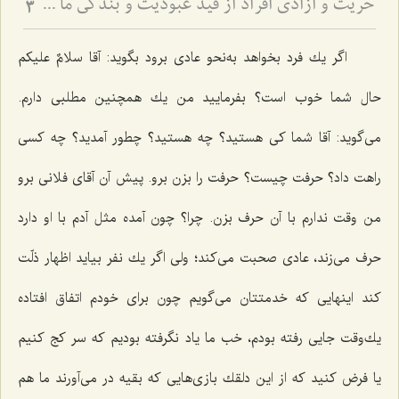
حریت و آزادى افراد از قید عبودیت و بندگى ما سوی اللَه
3
اگر یك فرد بخواهد به‌نحو عادی برود بگوید: آقا سلامٌ علیكم
حال شما خوب است؟ بفرمایید من یك همچنین مطلبی دارم.
می‌گوید: آقا شما كی هستید؟ چه هستید؟ چطور آمدید؟ چه كسی
راهت داد؟ حرفت چیست؟ حرفت را بزن برو. پیش آن آقای فلانی برو
من وقت ندارم با آن حرف بزن. چرا؟ چون آمده مثل آدم با او دارد
حرف می‌زند، عادی صحبت می‌كند؛ ولی اگر یك نفر بیاید اظهار ذلّت
كند اینهایی كه خدمتتان می‌گویم چون برای خودم اتفاق افتاده
یك‌وقت جایی رفته بودم، خب ما یاد نگرفته بودیم كه سر كج كنیم
یا فرض كنید كه از این دلقك بازی‌هایی كه بقیه در می‌آورند ما هم