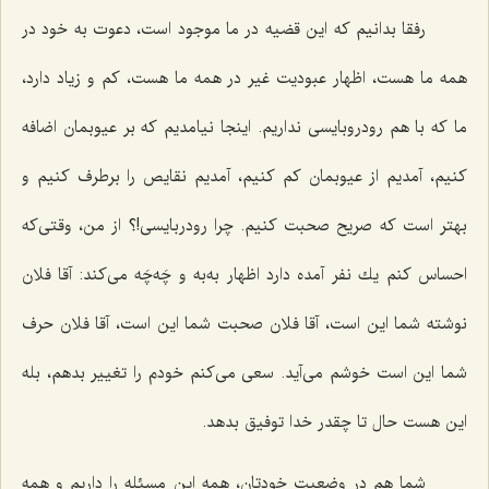
رفقا بدانیم كه این قضیه در ما موجود است، دعوت به خود در
همه ما هست، اظهار عبودیت غیر در همه ما هست، كم و زیاد دارد،
ما كه با هم رودروبایسی نداریم. اینجا نیامدیم كه بر عیوبمان اضافه
كنیم، آمدیم از عیوبمان كم كنیم، آمدیم نقایص را برطرف كنیم و
بهتر است كه صریح صحبت كنیم. چرا رودربایسی!؟ از من، وقتی‌كه
احساس كنم یك نفر آمده دارد اظهار به‌به و چَه‌چَه می‌كند: آقا فلان
نوشته شما این است، آقا فلان صحبت شما این است، آقا فلان حرف
شما این است خوشم می‌آید. سعی می‌كنم خودم را تغییر بدهم، بله
این هست حال تا چقدر خدا توفیق بدهد.
شما هم در وضعیت خودتان، همه این مسئله را داریم و همه