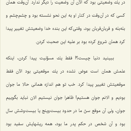
در یك وضعیتی بود كه الآن آن وضعیت را دیگر ندارد. آن‌وقت همان
كسی كه در آن‌وقت در كنار او به این نحو نشسته بود و چشم‌چشم و
بله‌بله و قربان‌قربان بود، وقتی‌كه این بنده خدا وضعیتش تغییر پیدا
كرد همان شروع كرده بود بر علیه این صحبت كردن.
ببینید دنیا چیست؟! فقط یك مسؤلیت پیدا كردن، اینكه
علمش همان است عوض نشده در یك موقعیتی بود الآن فقط
موقعیتش تغییر پیدا كرد. خب تو هم اندازه همانی حالا ما جوان
بودیم و الانم جوان هستیم! ظاهرا جوان نیستیم الان نباید بگوییم
جوان، ولی آن موقع سنّ ما در حدود بیست‌وپنج یا بیست‌وشش سال
بود و آن شخص در حكم پدر ما بود، همه ریشهایش سفید بود