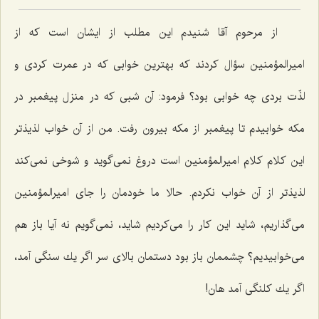
از مرحوم آقا شنیدم این مطلب از ایشان است كه از
امیرالمؤمنین سؤال كردند كه بهترین خوابی كه در عمرت كردی و
لذّت بردی چه خوابی بود؟ فرمود: آن شبی كه در منزل پیغمبر در
مكه خوابیدم تا پیغمبر از مكه بیرون رفت. من از آن خواب لذیذتر
این كلام كلام امیرالمؤمنین است دروغ نمی‌گوید و شوخی نمی‌كند
لذیذتر از آن خواب نكردم. حالا ما خودمان را جای امیرالمؤمنین
می‌گذاریم، شاید این كار را می‌كردیم شاید، نمی‌گویم نه آیا باز هم
می‌خوابیدیم؟ چشممان باز بود دستمان بالای سر اگر یك سنگی آمد،
اگر یك كلنگی آمد هان!