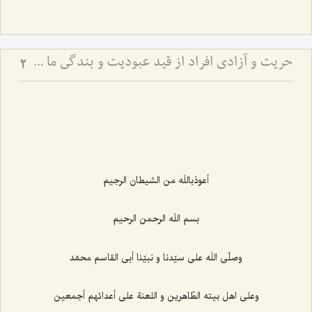
حریت و آزادى افراد از قید عبودیت و بندگى ما سوی اللَه
2
أعوذباللَه من الشيطان الرجيم‌
بسم اللَه الرحمن الرحيم‌
وصلّى اللَه على سيّدنا و نبيّنا أبى القاسم محمّد
وعلى اهل بيته الطّاهرين و اللعنة على أعدائهم أجمعين‌