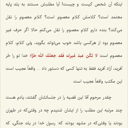
اینكه آن شخص كیست و چیست! آیا مطلبش مستند به یك پایه
معتمد است؟ كلامش كلام معصوم است؟ كلام معصوم را نقل
می‌كند؟ بنده دارم كلام معصوم را نقل می‌كنم حالا اگر حرف غیر
معصوم بود از هركسی باشد خوب می‌تواند بگوید، ولی كلام، كلام
معصوم است:
لا تَكُن عَبدَ غَیرِك فَقَد جَعَلَكَ اللَه حُرًّا؛
خدا تو را حُر
آفرید، آزاد آفرید فقط به تنها كسی كه دستور داد ... واقعاً عجیب است
این مكتب واقعاً عجیب است.
چقدر مرحوم آقا این قضیه را در جلساتشان گفتند، یادم هست
چند مرتبه این مطلب را از ایشان شنیدم چه در وقتی‌كه در طهران
بودند یا وقتی‌كه در مشهد بودند كه: رسول خدا در یك جنگی، كه