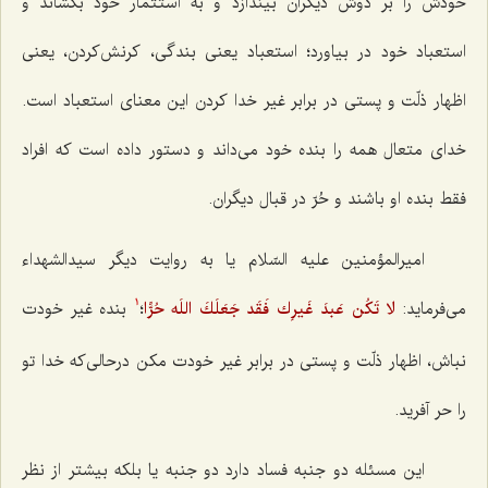
خودش را بر دوش دیگران بیندازد و به استثمار خود بكشاند و
استعباد خود در بیاورد؛ استعباد یعنی بندگی، كرنش‌كردن، یعنی
اظهار ذلّت و پستی در برابر غیر خدا كردن این معنای استعباد است.
خدای متعال همه را بنده خود می‌داند و دستور داده است كه افراد
فقط بنده او باشند و حُرّ در قبال دیگران.
امیرالمؤمنین علیه السّلام یا به روایت دیگر سیدالشهداء
می‌فرماید:
لا تَكُن عَبدَ غَیرِك فَقَد جَعَلَكَ اللَه حُرًّا
؛
بنده غیر خودت
1
نباش، اظهار ذلّت و پستی در برابر غیر خودت مكن درحالی‌كه خدا تو
را حر آفرید.
این مسئله دو جنبه فساد دارد دو جنبه یا بلكه بیشتر از نظر