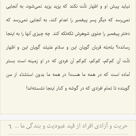
نیاید پیش او و اظهار ذلّت نكند كه یزید یزید نمی‌شود، به آنجایی
نمی‌رسد كه دیگر پسر پیغمبر را اعدام كند، به آنجایی نمی‌رسد كه
دختر پیغمبر را جلوی شوهرش تكه‌تكه كند. چه چیزی آنها را به اینجا
رسانده؟ بله‌بله قربان گویان این و سلام علیك گویان این و اظهار
ذلّت آن كم‌كم، كم‌كم، كم‌كم آن فردی كه در او زمینه است بستر
آماده است كه در همه ما هست! در همه ما بدون استثناء از من
گوینده تا تمام افرادی كه در گوشه و كنار اینجا نشسته‌اند!
حریت و آزادى افراد از قید عبودیت و بندگى ما سوی اللَه
6