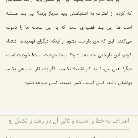
كه كرده، از اعتراف به اشتباهش باید سرباز بزند؟ این یك مسئله
است ها! این یك قضیه‌ای است كه به این سمت ما را دعوت
می‌كنند. این كه من ناراحت بشوم از اینكه دیگران فهمیدند اشتباه
كردم، این ناراحتی چه معنا دارد؟ اینجا خودیت است! خودیت است
دیگر! یعنی من، نباید كار اشتباه بكنم، یا اگر یك كار اشتباهی بكنم،
یواشكی باشد، كسی نبیند، كسی نبیند، كسی متوجه نشود.
اعتراف به خطا و اشتباه و تاثیر آن در رشد و تکامل
4