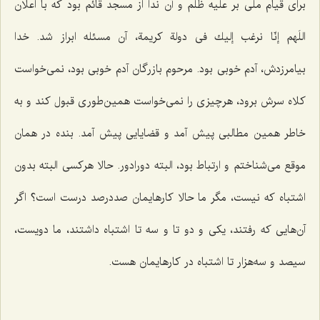
برای قیام ملی بر علیه ظلم و آن ندا از مسجد قائم بود كه با اعلان
اللَهم إنّا نرغب إلیك فی دولة كریمة، آن مسئله ابراز شد. خدا
بیامرزدش، آدم خوبی بود. مرحوم بازرگان آدم خوبی بود، نمی‌خواست
كلاه سرش برود، هرچیزی را نمی‌خواست همین‌طوری قبول كند و به
خاطر همین مطالبی پیش آمد و قضایایی پیش آمد. بنده در همان
موقع می‌شناختم و ارتباط بود، البته دورادور. حالا هركسی البته بدون
اشتباه كه نیست، مگر ما حالا كارهایمان صددرصد درست است؟ اگر
آن‌هایی كه رفتند، یكی و دو تا و سه تا اشتباه داشتند، ما دویست،
سیصد و سه‌هزار تا اشتباه در كارهایمان هست.