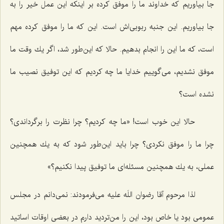
جا بیاوریم كه خداوند ما را موفق كرده بر اینكه این عمل خیر را به
جا بیاوریم. این جنبه ربوبی‌اش است. این كه ما را موفق كرده مهم
است، كه ما این را انجام بدهیم. حالا كه این‌طور شد، اگر یك وقت ما
موفق نشدیم، می‌گوییم خدایا ما چه كردیم كه این توفیق نصیب ما
نشده است؟
حالا این خوب است! «ما چه كردیم؟ چرا نظرت را برگرداندی؟
چرا ما را موفق نكردی؟ چرا باید این‌طور شود كه به یك همچنین
عملی، به یك همچنین مسئله‌ای ما توفیق پیدا نكنیم؟»
لذا مرحوم آقا رضوان اللَه علیه می‌فرمودند: نمی‌دانم در مجلس
عمومی بود یا خاص بود، این را من‌تردید دارم در بعضی اوقات اساتید