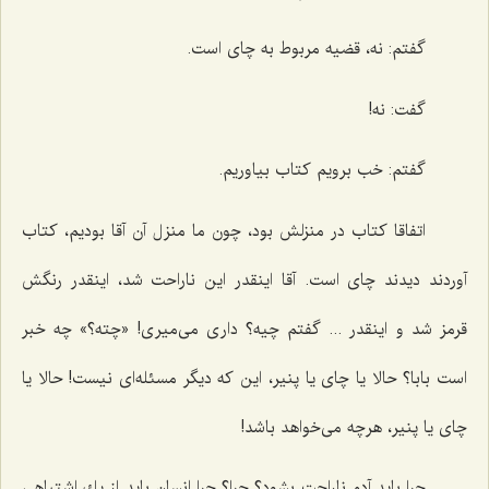
گفتم: نه، قضیه مربوط به چای است.
گفت: نه!
گفتم: خب برویم كتاب بیاوریم.
اتفاقا كتاب در منزلش بود، چون ما منزل آن آقا بودیم، كتاب
آوردند دیدند چای است. آقا اینقدر این ناراحت شد، اینقدر رنگش
قرمز شد و اینقدر ... گفتم چیه؟ داری می‌میری! «چته؟» چه خبر
است بابا؟ حالا یا چای یا پنیر، این كه دیگر مسئله‌ای نیست! حالا یا
چای یا پنیر، هرچه می‌خواهد باشد!
چرا باید آدم ناراحت بشود؟ چرا؟ چرا انسان باید از یك اشتباهی