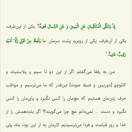
إِذْ يَتَلَقَّى الْمُتَلَقِّيانِ عَنِ الْيَمِينِ وَ عَنِ الشِّمالِ قَعِيدٌ
!
یكی از این‌طرف،
1
ما يَلْفِظُ مِنْ قَوْلٍ إِلَّا لَدَيْهِ
یكی از آن‌طرف، یكی از روبرو، پشت سرمان.
رَقِيبٌ عَتِيدٌ
.
2
من به رفقا می‌گفتم اگر از این دو تا سیم و پلاستیك و
كائوچو [دوربین و ضبط صوت‌] این‌قدر كه ما می‌ترسیم و مواظب
حرف زدن‌مان هستیم كه مچ‌مان را كسی نگیرد و پای‌مان را كسی
نگیرد و دست ... نمی‌دانم مچ چرا می‌گویند؟! اگر یك‌دهمش را از
خدا و روز قیامت و فردا می‌ترسیدیم كارمان به از این بود، بله، ولی