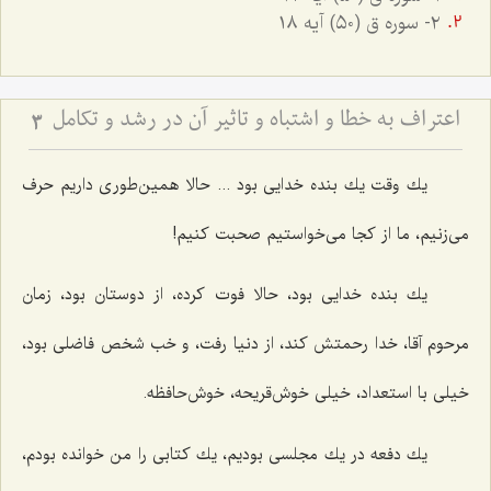
٢- سوره ق (٥٠) آيه ١٨
اعتراف به خطا و اشتباه و تاثیر آن در رشد و تکامل
3
یك وقت یك بنده خدایی بود ... حالا همین‌طوری داریم حرف
می‌زنیم، ما از كجا می‌خواستیم صحبت كنیم!
یك بنده خدایی بود، حالا فوت كرده، از دوستان بود، زمان
مرحوم آقا، خدا رحمتش كند، از دنیا رفت، و خب شخص فاضلی بود،
خیلی با استعداد، خیلی خوش‌قریحه، خوش‌حافظه.
یك دفعه در یك مجلسی بودیم، یك كتابی را من خوانده بودم،