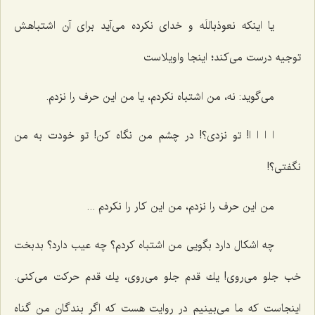
یا اینكه نعوذباللَه و خدای نكرده می‌آید برای آن اشتباهش
توجیه درست می‌كند؛ اینجا واویلاست‌
می‌گوید: نه، من اشتباه نكردم، یا من این حرف را نزدم.
ا ا ا ا! تو نزدی؟! در چشم من نگاه كن! تو خودت به من
نگفتی؟!
من این حرف را نزدم، من این كار را نكردم ...
چه اشكال دارد بگویی من اشتباه كردم؟ چه عیب دارد؟ بدبخت
خب جلو می‌روی! یك قدم جلو می‌روی، یك قدم حركت می‌كنی.
اینجاست كه ما می‌بینیم در روایت هست كه اگر بندگان من گناه