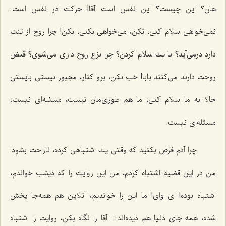
هان؟ این چیست؟ این نفس است آقا! حركت در نفس است.
نمی‌خواهی سلام كنی، نكن، می‌خواهی بكنی، بكن! چرا روح از تنت
دارد درمی‌آید؟ با یك سلام كردن؟ چرا نزع روح داری می‌شوی؟ قبض
روحت دارند می‌كنند بابا! خب نكن، برو كنار، مجبور نیستی بایستی
حالا به ما سلام كنی، ما هم طوری‌مان نیست، مسئله‌ای نیست،
مسئله‌ای نیست.
چرا آدم فرض بكنید كه وقتی یك اشتباهی كرده، ناراحت بشود:
من در این قضیه اشتباه كردم، من این روایت را كه دیشب خواندم،
اشتباه بوده! ای وای! ما این را خواندیم، آنلاین هم همه‌جا پخش
شده، همه جای دنیا هم دیده‌اند: ا آقا را نگاه بكن، روایت را اشتباه