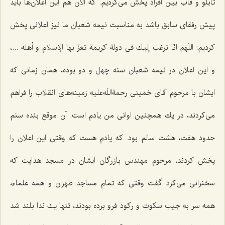
تابلو و قاب بین افراد پخش می‌كردیم. كه الآن هم این اعلان‌ها باید
پیش رفقای سابق باشد به مناسبت نیمه شعبان ما نیز اعلانی پخش
كردیم: اللَهم انّا نرغب إلیك فی دولة كریمة تعزّ بها الإسلام و أهله ...،
و این اعلان در نیمه شعبان سنه چهل و دو بوده، همان زمانی كه
ایشان با مرحوم آقای خمینی رحمةاللَه‌علیه زمینه‌های انقلاب را فراهم
می‌كردند، در یك همچنین اوانی من یادم است. آن موقع بنده سنم
حدود هفت، هشت سالم بود. كه یادم هست كه وقتی این اعلان را
پخش كردند، مرحوم مهندس بازرگان ایشان در مسجد هدایت كه
سخنرانی می‌كرد گفت وقتی كه تمام مساجد طهران و همه علماء،
همه سر به جیب سكوت و ركود فرو برده بودند، تنها یك ندا بلند شد