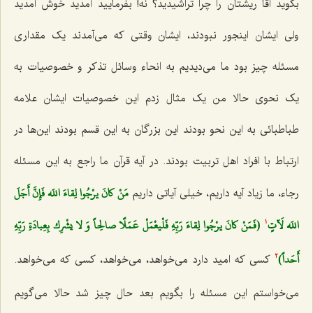
بگوید آقا ریشتان را چرا تراشیدید؟ نه! بفرمایید آمدید خوش آمدید
ولی ایشان اینجور نبودند، ایشان وقتی که می‌آمدند یک مقداری
مسئله چیز بود ما می‌دیدیم به انحاء وسائل تذکر و خصوصیات به
یک نحوی حالا من یک مثال زدم این خصوصیات ایشان علامه
طباطبائی به این نحو بودند این بزرگان به این قسم بودند این‌ها در
ارتباط با افراد اهل تربیت بودند. در آیه قرآن ما راجع به این مسئله
مَنْ كانَ يرْجُوا لِقاءَ اللَه فَإِنَّ أَجَلَ
رجاء، ما زیاد آیه داریم، خیلی آیاتی داریم‌
اللَه لَآتٍ‌
(فَمَنْ كانَ يرْجُوا لِقاءَ رَبِّهِ فَلْيعْمَلْ عَمَلًا صالِحاً وَ لا يشْرِك بِعِبادَةِ رَبِّهِ
1
أَحَداً)
کسی که امید دارد می‌خواهد، می‌خواهد، کسی که می‌خواهد.
2
می‌خواستم این مسئله را بگویم بعد حال چیز شد حالا می‌گویم