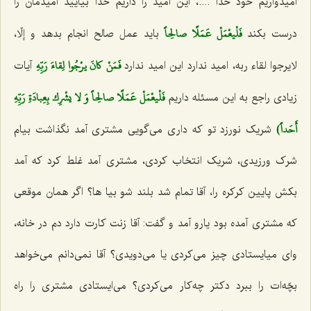
امیدواریم خود خدا ....، این امید را داریم خدا بیایید امیدمان را
فَلْيعْمَلْ عَمَلًا صالِحاً
درست بکند
باید عمل صالح انجام بدهد و إلّا،
فَمَنْ كانَ يرْجُوا لِقاءَ رَبِّهِ‌
لایرجوا لقاء ربه، امید ندارد این امید ندارد
آیات
فَلْيعْمَلْ عَمَلًا صالِحاً وَ لا يشْرِك بِعِبادَةِ رَبِّهِ
زیادی راجع به این مسئله داریم‌
أَحَداً)
شریک نورزد تو که داری می‌گویی مشتری آمد نگذاشت بیام
شرک ورزیدی، شریک انتخاب کردی، مشتری آمد غلط کرد که آمد
بکش پایین کرکره را، آقا تمام شد بلند شو بیا ها؟ اگر همان موقعی
که مشتری آمده بود یارو آمد و گفت: آقا زنت کارت دارد دم در خانه،
وای میایستادی چیز می‌کردی یا می‌دویدی؟ آقا نمی‌دانم می‌خواهد
بچّه‌ات را ببرد دکتر چه‌کار می‌کردی؟ می‌ایستادی مشتری را راه