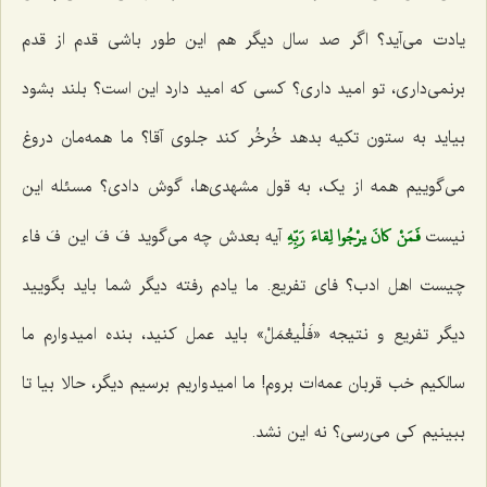
یادت می‌آید؟ اگر صد سال دیگر هم این طور باشی قدم از قدم
برنمی‌داری، تو امید داری؟ کسی که امید دارد این است؟ بلند بشود
بیاید به ستون تکیه بدهد خُرخُر کند جلوی آقا؟ ما همه‌مان دروغ
می‌گوییم همه از یک، به قول مشهدی‌ها، گوش دادی؟ مسئله این
فَمَنْ كانَ يرْجُوا لِقاءَ رَبِّهِ‌
نیست‌
آیه بعدش چه می‌گوید فَ فَ این فَ فاء
چیست اهل ادب؟ فای تفریع. ما یادم رفته دیگر شما باید بگویید
دیگر تفریع و نتیجه «فَلْیعْمَلْ» باید عمل کنید، بنده امیدوارم ما
سالکیم خب قربان عمه‌ات بروم! ما امیدواریم برسیم دیگر، حالا بیا تا
ببینیم کی می‌رسی؟ نه این نشد.