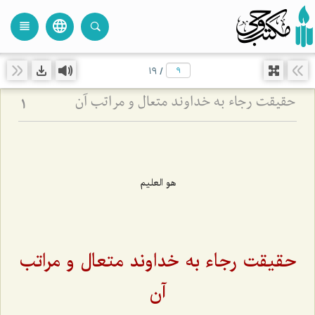
language
view_headline
close
search
19
/
حقیقت رجاء به خداوند متعال و مراتب آن
1
هو العليم
حقیقت رجاء به خداوند متعال و مراتب
آن