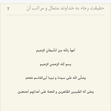
حقیقت رجاء به خداوند متعال و مراتب آن
2
أعوذُ بِاللَه مِنَ الشَّیطانِ الرَّجیم‌
بِسمِ اللَه الرَّحمَنِ الرَّحیم‌
وصلَّى اللَه عَلَى سیدنا و نبینا أبى‌القاسم مُحَمّدٍ
وعلى آله الطّیبین الطّاهرین و اللعنة عَلَى أعدائِهِم أجمَعینَ‌