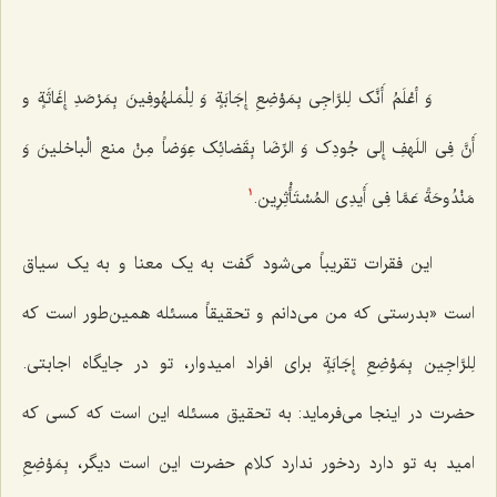
وَ أعْلَمُ أَنَّک لِلرَّاجِى بِمَوْضِعِ إِجَابَةٍ وَ لِلْمَلهُوفِینَ بِمَرْصَدِ إِغَاثَةٍ و
أَنَّ فِى اللَهفِ إِلى جُودِک وَ الرِّضَا بِقَضائِک عِوَضاً مِنْ منع الْباخلینَ وَ
مَنْدُوحَةً عَمَّا فِى أَیدِى المُسْتَأْثِرِین.
1
این فقرات تقریباً می‌شود گفت به یک معنا و به یک سیاق
است «بدرستی که من می‌دانم و تحقیقاً مسئله همین‌طور است که‌
لِلرَّاجِین بِمَوْضِعِ إِجَابَةٍ
برای افراد امیدوار، تو در جایگاه اجابتی.
حضرت در اینجا می‌فرماید: به تحقیق مسئله این است که کسی که
امید به تو دارد ردخور ندارد کلام حضرت این است دیگر،
بِمَوْضِعِ