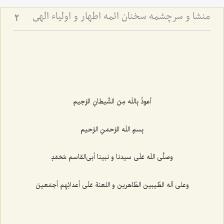
منشا و سرچشمه سخنان ائمه اطهار و اولیاء الهی
2
أعوذُ بِاللَه مِنَ الشَّیطانِ الرَّجیم‌
بِسمِ اللَه الرَّحمَنِ الرَّحیم‌
وصلَّى اللَه عَلَى سیدنا و نبینا أبى‌القاسم مُحَمّدٍ
وعلى آله الطّیبین الطّاهرین و اللعنة عَلَى أعدائِهِم أجمَعینَ‌