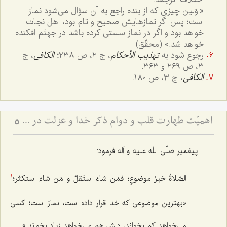
«اوّلین چیزی که از بنده راجع به آن سؤال می‌شود نماز
است؛ پس اگر نمازهایش صحیح و تام بود، اهل نجات
خواهد بود و اگر در نماز سستی کرده باشد در جهنّم افکنده
خواهد شد.» (محقّق)
رجوع شود به
تهذیب الأحکام
، ج ٢، ص ٢٣٨؛
الکافی
، ج
٣، ص ٢٦٩ و ٣٦٣.
الکافی
، ج ٣، ص ١٨٠.
اهمیّت طهارت قلب و دوام ذکر خدا و عزلت در سیروسلوک
5
پیغمبر صلّی اللَه علیه و آله فرمود:
الصّلاةُ خیرُ موضوعٍ؛ فمَن شاءَ استَقلَّ و مَن شاءَ استکثَر؛
1
«بهترین موضوعی که خدا قرار داده است، نماز است؛ کسی
می‌خواهد کم بخواند، دلش هم می‌خواهد زیاد بخواند.»