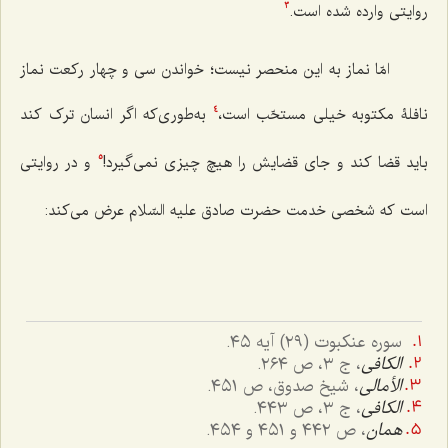
روایتی وارده شده است.
3
امّا نماز به این منحصر نیست؛ خواندن سی و چهار رکعت نماز
نافلۀ مکتوبه خیلی مستحّب است،
به‌طوری‌که اگر انسان ترک کند
4
باید قضا کند و جای قضایش را هیچ چیزی نمی‌گیرد!
و در روایتی
5
است که شخصی خدمت حضرت صادق علیه السّلام عرض می‌کند:
سوره عنکبوت (٢٩) آیه ٤٥.
الکافی
، ج ٣، ص ٢٦٤.
الأمالی
، شیخ صدوق، ص ٤٥١.
الکافی
، ج ٣، ص ٤٤٣.
همان
، ص ٤٤٢ و ٤٥١ و ٤٥٤.