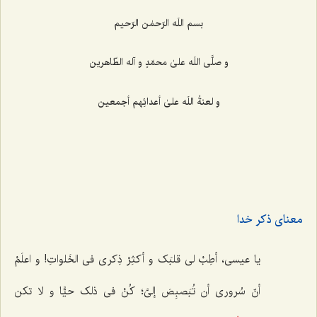
بسم اللَه الرّحمٰن الرّحیم
و صلَّی اللَه علیٰ محمّدٍ و آله الطّاهرین
و لعنةُ اللَه علیٰ أعدائِهم أجمعین
معنای ذکر خدا
یا عیسی، أطِبْ لی قلبَک و أکثِرْ ذِکری فی الخَلواتِ! و اعلَمْ
أنّ سُروری أن تُبَصبِصَ إلیَّ؛ کُنْ فی ذلک حیًّا و لا تکن