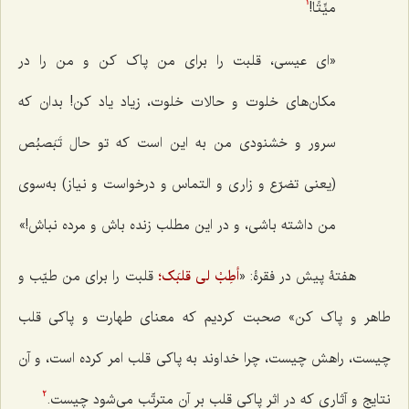
میِّتًا!
1
«ای عیسی، قلبت را برای من پاک کن و من را در
مکان‌های خلوت و حالات خلوت، زیاد یاد کن! بدان که
سرور و خشنودی من به این است که تو حال تَبَصبُص
(یعنی تضرّع و زاری و التماس و درخواست و نیاز) به‌سوی
من داشته باشی، و در این مطلب زنده باش و مرده نباش!»
هفتۀ پیش در فقرۀ: «
أطِبْ لی قلبَک؛
قلبت را برای من طیّب و
طاهر و پاک کن» صحبت کردیم که معنای طهارت و پاکی قلب
چیست، راهش چیست، چرا خداوند به پاکی قلب امر کرده است، و آن
نتایج و آثاری که در اثر پاکی قلب بر آن مترتّب می‌شود چیست.
2