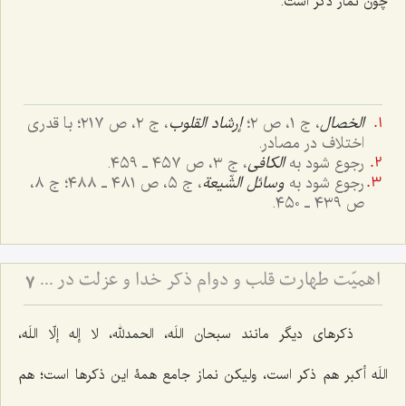
چون نماز ذکر است.
الخصال
، ج ١، ص ٢؛
إرشاد القلوب
، ج ٢، ص ٢١٧؛ با قدری
اختلاف در مصادر.
رجوع شود به
الکافی
، ج ٣، ص ٤٥٧ ـ ٤٥٩.
رجوع شود به
وسائل الشّیعة
، ج ٥، ص ٤٨١ ـ ٤٨٨؛ ج ٨،
ص ٤٣٩ ـ ٤٥٠.
اهمیّت طهارت قلب و دوام ذکر خدا و عزلت در سیروسلوک
7
ذکرهای دیگر مانند
سبحان اللَه، الحمدلله، لا إله إلّا اللَه،
اللَه أکبر
هم ذکر است، ولیکن نماز جامع همۀ این ذکرها است؛ هم