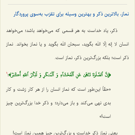
نماز، بالاترین ذکر و بهترین وسیله برای تقرّب به‌سوی پروردگار
ذکر، یاد خداست به هر قسمی که می‌خواهد باشد؛ می‌خواهد
انسان
لا إله إلّا اللَه
بگوید،
سبحان اللَه
بگوید و یا نماز بخواند. نماز
ذکر است؛ بلکه بزرگ‌ترین ذکر، نماز است.
﴿إِنَّ ٱلصَّلَوٰةَ تَنۡهَىٰ عَنِ ٱلۡفَحۡشَآءِ وَ ٱلۡمُنكَرِ وَ لَذِكۡرُ ٱللَهِ أَكۡبَرُ﴾
؛
1
«حقّاً این‌طور است که نماز انسان را از هر کار زشت و کار
بدی نهی می‌کند و باز می‌دارد؛ و ذکر خدا بزرگ‌ترین چیز
است!»
یعنی نماز ذکر خداست و بزرگ‌ترین چیز همین نماز است!