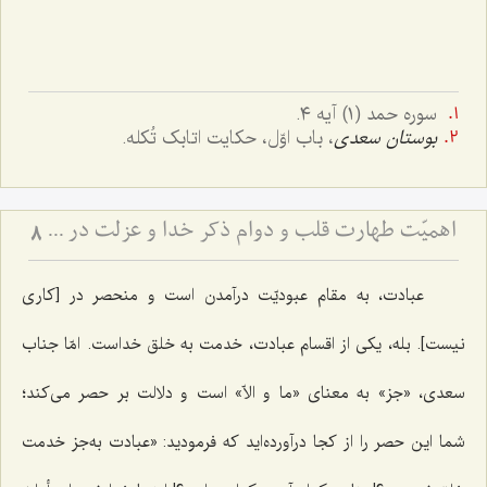
سوره حمد (١) آیه ٤.
بوستان سعدی
، باب اوّل، حکایت اتابک تُکله.
اهمیّت طهارت قلب و دوام ذکر خدا و عزلت در سیروسلوک
8
عبادت، به مقام عبودیّت درآمدن است و منحصر در [کاری
نیست]. بله، یکی از اقسام عبادت، خدمت به خلق خداست. امّا جناب
سعدی، «جز» به معنای «ما و الاّ» است و دلالت بر حصر می‌کند؛
شما این حصر را از کجا درآورده‌اید که فرمودید: «عبادت به‌جز خدمت