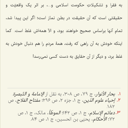
به فقرا و تشکیلاتِ حکومت اسلامی و...، بر اثر یک واقعیّت و
حقیقتی است که آن حقیقت در بطن نماز است؛ اگر این پیدا شد،
تمام آنها براساس صحیح خواهند بود، و الاّ همه‌اش غلط است. کما
اینکه خودش به آن راهی که رفت، همۀ مردم را هم دنبال خودش به
غلط برد، و دیگر از آن حقایق به دست کسی نمی‌رسد!
بحار الأنوار
، ج ٧٩، ص ٣٠٨، به نقل از
الإمامة و التّبصرة
.
إحیاء علوم الدّین
، ج ١، جزء ٢، ص ٢٩٦؛
مفتاح الفلاح
، ص
١٨٢.
دعائم الإسلام
، ج ١، ص ١٤٢؛
الموطّأ
، مالک، ج ١، ص
٧٢؛
الأحکام
، یحیَی بن الحسین، ج ١، ص ٨٤.