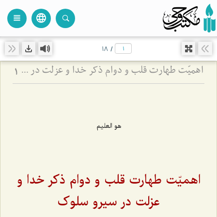
language
view_headline
close
search
18
/
اهمیّت طهارت قلب و دوام ذکر خدا و عزلت در سیروسلوک
1
هو العلیم
اهمیّت طهارت قلب و دوام ذکر خدا و
عزلت در سیرو سلوک