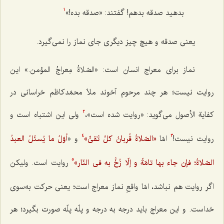
بدهید صدقه بدهم! گفتند: «صدقه بده!»
1
یعنی صدقه و هیچ چیز دیگری جای نماز را نمی‌گیرد.
نماز برای معراج انسان است: «
الصّلاةُ مِعراجُ المؤمن
.» این
روایت نیست؛ هر چند مرحوم آخوند ملاّ محمّدکاظم خراسانی در
کفایة الأصول می‌گوید: «روایت شده است»،
ولی این اشتباه است و
2
روایت نیست!
امّا
«الصّلاةُ قُربانُ کلِّ تَقیٍّ»
و «
أوّلُ ما یُسئَلُ العبدُ
4
3
الصّلاةُ؛ فإن جاء بها تامّةً و إلّا زُخَّ به فی النّار»
روایت است. ولیکن
5
اگر روایت هم نباشد، امّا واقعِ نماز معراج است؛ یعنی حرکت به‌سوی
خداست. و این معراج باید درجه به درجه و پلّه پلّه صورت بگیرد؛ هر