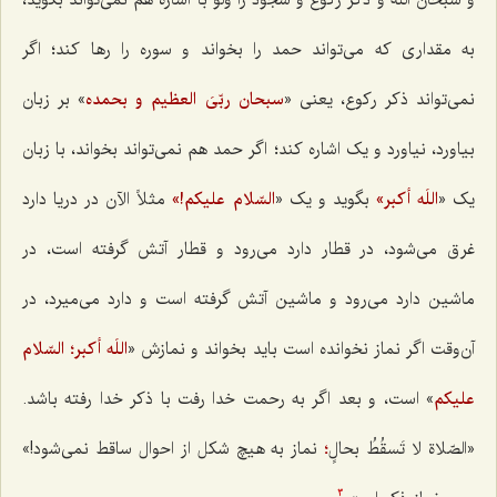
و سبحان اللَه و ذکر رکوع و سجود را ولو با اشاره هم نمی‌تواند بگوید،
به مقداری که می‌تواند حمد را بخواند و سوره را رها کند؛ اگر
نمی‌تواند ذکر رکوع، یعنی «
سبحان ربّیَ العظیم و بحمده
»
بر زبان
بیاورد، نیاورد و یک اشاره کند؛ اگر حمد هم نمی‌تواند بخواند، با زبان
یک «
اللَه أکبر»
بگوید و یک «
السّلام علیکم!»
مثلاً الآن در دریا دارد
غرق می‌شود، در قطار دارد می‌رود و قطار آتش گرفته است، در
ماشین دارد می‌رود و ماشین آتش گرفته است و دارد می‌میرد، در
آن‌وقت اگر نماز نخوانده است باید بخواند و نمازش «
اللَه أکبر؛ السّلام
علیکم
» است، و بعد اگر به رحمت خدا رفت با ذکر خدا رفته باشد.
«
الصّلاة لا تَسقُطُ بحالٍ
؛
نماز به هیچ شکل از احوال ساقط نمی‌شود!»
3