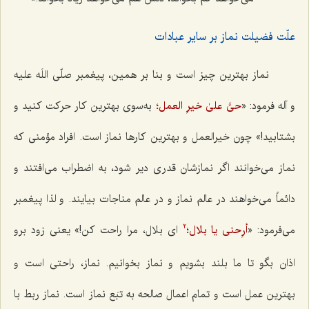
علّت فضیلت نماز بر سایر عبادات
نماز بهترین چیز است و بنا بر همین، پیغمبر صلّی اللَه علیه
و آله فرمود: «
حیَّ علیٰ خیرِ العمل؛
به‌سوی بهترین کار حرکت کنید و
بشتابید!» چون
خیرالعمل
و بهترین کارها نماز است. افراد مؤمنی که
نماز می‌خوانند اگر نمازشان قدری دیر شود، به اضطراب می‌افتند و
دائماً می‌خواهند در عالم نماز و در عالم مناجات بیایند. و لذا پیغمبر
می‌فرمود: «
أرِحنی یا بلال
؛
ای بلال، مرا راحت کن!» یعنی زود برو
2
اذان بگو تا ما بلند بشویم و نماز بخوانیم. نماز، راحتی است و
بهترین عمل است و تمام اعمال صالحه به تبَع نماز است. نماز ربط با