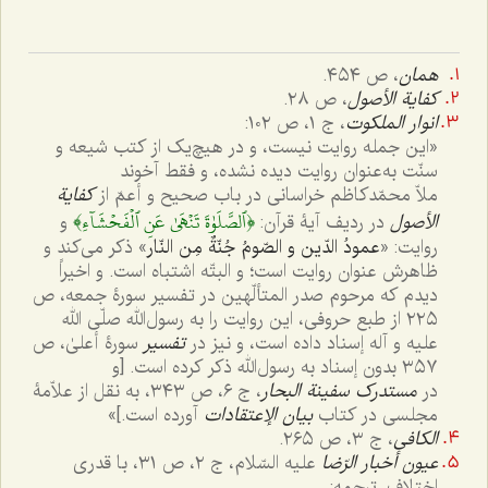
همان
، ص ٤٥٤.
کفایة الأصول
، ص ٢٨.
انوار الملکوت
، ج ١، ص ١٠٢:
«این جمله روایت نیست، و در هیچ‌یک از کتب شیعه و
سنّت به‌عنوان روایت دیده نشده، و فقط آخوند
ملاّ محمّدکاظم خراسانی در باب صحیح و أعمّ از
کفایة
﴿ٱلصَّلَوٰةَ تَنۡهَىٰ عَنِ ٱلۡفَحۡشَآءِ﴾
الأصول
در ردیف آیۀ قرآن:
و
روایت: «
عمودُ الدّین و الصّومُ جُنّةٌ مِن النّار
» ذکر می‌کند و
ظاهرش عنوان روایت است؛ و البتّه اشتباه است. و اخیراً
دیدم که مرحوم صدر المتألّهین در تفسیر سورۀ جمعه، ص
٢٢٥ از طبع حروفی، این روایت را به رسول‌الله صلّی الله
علیه و آله إسناد داده است، و نیز در
تفسیر
سورۀ أعلیٰ، ص
٣٥٧ بدون إسناد به رسول‌الله ذکر کرده است. [و
در
مستدرک سفینة البحار
، ج ٦، ص ٣٤٣، به نقل از علاّمۀ
مجلسی در کتاب
بیان الإعتقادات
آورده است.]»
الکافی
، ج ٣، ص ٢٦٥.
عیون أخبار الرّضا
علیه السّلام، ج ٢، ص ٣١، با قدری
اختلاف. ترجمه: