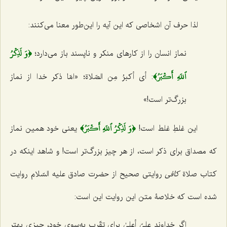
لذا حرف آن اشخاصی که این آیه را این‌طور معنا می‌کنند:
﴿وَ لَذِكۡرُ
نماز انسان را از کارهای منکر و ناپسند باز می‌دارد؛
ٱللَهِ أَكۡبَرُ﴾
: أی أکبرُ مِن الصّلاة؛ «امّا ذکر خدا از نماز
بزرگ‌تر است!»
﴿وَ لَذِكۡرُ ٱللَهِ أَكۡبَرُ﴾
این غلطِ غلط است!
یعنی خود همین نماز
که مصداق برای ذکر است، از هر چیز بزرگ‌تر است! و شاهد اینکه در
کتاب صلاة
کافی
روایتی صحیح از حضرت صادق علیه السّلام روایت
شده است که خلاصۀ متن این روایت این است:
اگر خداوند علیّ أعلیٰ برای تقّرب به‌سوی خود، چیزی بهتر