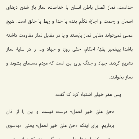
خداست، نماز اتّصال باطن انسان با خداست، نماز باز شدن درهای
آسمان و رحمت و اجازۀ تکلّم بنده با خدا و ربط با خالق است. هیچ
عملی نمی‌تواند مقابل نماز بایستد و یا در مقابل نماز مقاومت داشته
باشد! پیغمبر بقیّۀ احکام، حتّی روزه و جهاد و... را در سایۀ نماز
تشریع کردند. جهاد و جنگ برای این است که مردم مسلمان بشوند و
نماز بخوانند.
پس عمَر خیلی اشتباه کرد که گفت:
«حیَّ علیٰ خیرِ العمل» درست نیست و این را از اذان
برداریم. برای اینکه «حیَّ علیٰ خیرِ العمل» یعنی: «به‌سوی