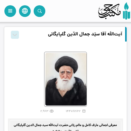
language
view_headline
close
search
آیت‌اللَه آقا سیّد جمال‌ الدّین گلپایگانی
فهرست مطالب
2,963
1447/12/22
معرفی اجمالی عارف کامل و عالم ربّانی حضرت آیت‌اللَه سید جمال الدین گلپایگانی