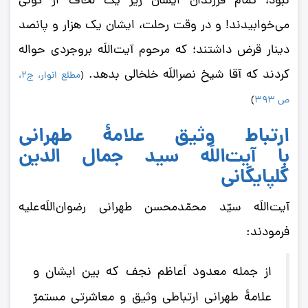
نبود، تمام فرزندان ایشان زیر یک لحاف از گونی
می‌خوابیدند! و در وقت رحلت، ایشان یک هزار و پانصد
دینار قرض داشتند؛ که مرحوم آیت‌اللَه بروجردی حواله
کردند که آقا شیخ نصراللَه خلخالی بدهد.
(
مطلع انوار، ج2،
ص 393
)
ارتباط وثیق علامۀ طهرانی
با
آیت‌اللَه سید جمال‌ الدین
گلپایگانی
آیت‌اللَه سیّد محمّدمحسن طهرانی رضوان‌اللَه‌علیه
فرمودند:
از جمله معدود اَعاظم نجف که بین ایشان و
علامۀ طهرانی ارتباطی وثیق و معاشرتی مستمرّ