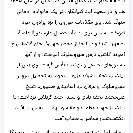
آیت‌اللَه حاج سید جمال الدّین گلپایگانی در سال 1295
ه‍ـ. ق در سعید آباد گلپایگان، در یک خانوادۀ روحانی
متولّد شد. وی مقدّمات حوزوی را نزد برادران خود
آموخت. سپس برای ادامۀ تحصیل عازم حوزۀ علمیۀ
اصفهان شد؛ و در آنجا از محضر جهان‌گیرخان قشقایی و
آخوند کاشی، درس سیروسلوک آموخت؛ و از آنها
دستورهای اخلاقی و تهذیب نفْس گرفت. وی پس از
اینکه به نجف اشرف عزیمت نمود، به تحصیل دروس
سیروسلوک و عرفان نزد اساتیدی همچون: شیخ
علی‌محمد نجف‌آبادی و سید احمد کربلایی پرداخت؛ تا
اینکه از جهت عظمت و مقام و تهذیب نفس، از افراد
انگشت‌شمار معاصر به‌حساب آمد.
ایشان اهل نماز شب و مناجات و راز و نیاز با پروردگار