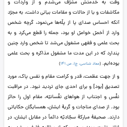
وقت به خدمتش مشرّف می‌شدم و از واردات و
مکاشفات و یا از حالات و مقامات بیانی داشت، به مجرّد
آنکه احساس صدای پا از پلّه‌ها می‌نمود، گرچه شخص
وارد از اَخصّ خواصّ او بود، جمله را قطع می‌کرد و به
بحث علمی و فقهی مشغول می‌شد تا شخص وارد چنین
پندارد که در این مدت ما مشغول مذاکره و بحث علمی
بوده‌ایم.
(
معاد شناسی، ج1، ص 141
)
و از جهت عظمت، قدر و کرامت مقام و نفس پاک، مورد
تصدیق [بود] و برای احدی جای تردید نبود. در مراقبت
نفْس و اجتناب از هواهای نفْسانیّه، مقام اول را حائز
بود. از صدای مناجات و گریۀ ایشان، همسایگان حکایاتی
دارند. صحیفۀ مبارکۀ سجّادیّه دائماً در مقابل ایشان، در