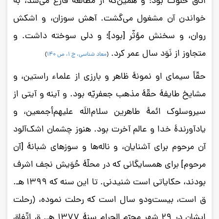
اتاق خلوت بود؛ و همین‌که از مطالعه فارغ می‌شد، به
خواندن آن مشغول می‌گشت. آهش سوزان، و اشکش
روان، و سخنش مؤثّر [بود]؛ و دلی سوخته داشت. و
متجاوز از نَوَد سال عمر کرد.
(
معاد شناسی، ج 1، ص 140
)
حقّاً سیمای او نمونۀ ظاهر و بارزی از علماء راستین، و
مشایخ طایفۀ حقّۀ مذهب جعفریّه بود. و آینه و آیتی از
سیروسلوک ائمۀ طاهرین سلام‌اللَه علیهم‌أجمعین، و
یادآورندۀ خدا و عالم آخرت بود. هنوز چشمان اشک‌آلود
آن مرحوم برای آشنایان، و ناله‌ها و سوزهای شبانۀ [آن
مرحوم] برای همسایگانی که در محلّۀ حُوَیش نجف اشرف
بودند، حکایاتی است شنیدنی. تا این سنه که 1399 هـ.
ق است، بیست‌و‌دو سال است که رحلت نموده، (رحلت
ایشان در 29 شهر محرّم الحرام سنۀ 1377 هـ. ق اتّفاق