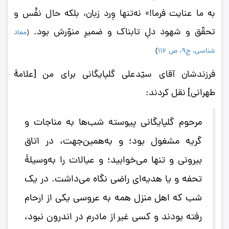
به ما عنایت فرما!» نه‌تنها وِرد زبان، بلکه حال نفْس و
تحقّق و شهود دلِ تابناک و ضمیرِ منوّرش بود.
(
معاد
شناسی، ج9، ص 116
)
فرزندشان آقای سیّدعلی گلپایگانی برای من [علامۀ
طهرانی] نقل کردند:
مرحوم گلپایگانی پیوسته شب‌ها به مناجات و
گریه مشغول بود؛ و به‌همین‌جهت، در اتاق
بیرونی و تنها می‌خوابید؛ و عیالات را به‌وسیلۀ
تحفه و یا هدیه‌ای راضی نگاه می‌داشت. در یک
شب که اهل منزل همه به عروسی یکی از ارحام
رفته بودند و کسی غیر از مادرم در اندرون نبود،