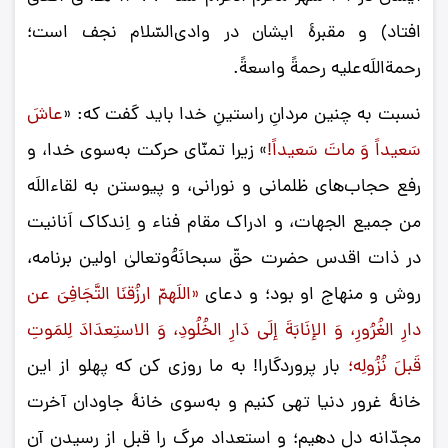
افتاد) و مقبرۀ ایشان در وادی‌السّلام نجف است؛
رحمةاللَه‌علیه رحمةً واسعةً.
نسبت به چنین مردانِ راستینِ خدا باید گفت که: «
عاشَ
سَعیداً وَ ماتَ سَعیداً!
» زیرا تمنّای حرکت به‌سوی خدا، و
رفع حجاب‌های ظلمانی و نورانی، و پیوستن به لقاءاللَه
من جمیع الجهات، و ادراک مقام فناء و اِندکاک اَنانیت
در ذات اقدس حضرت حقّ سبحانَهُ‌وتعالیٰ اولین برنامه،
روش و منهاج او بود؛ و دعای
«اللَهمّ ارزُقنَا التَّجَافِیَ عن
دارِ الغُرُورِ، وَ الإنَابَةَ إلَی دَارِ الخُلُودِ، وَ الاستِعدَادَ لِلمَوتِ
قَبلَ نُزُولِه؛
بار پروردگارا! به ما روزی کن که پهلو از این
خانۀ غرور دنیا تهی کنیم و به‌سوی خانۀ جاودان آخرت
مجدّانه دل دهیم؛ و استعداد مرگ را قبل از رسیدن آن