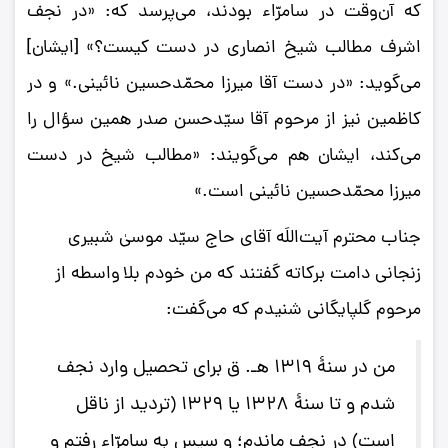
که آن‌وقت در سامرّاء بودند، می‌پرسد که: «در نجف
اشرف مطالب شیخ انصاری در دست کیست؟» [ایشان]
می‌گوید: «در دست آقا میرزا محمّدحسین نائینی.» و در
کاظمین نیز از مرحوم آقا سیّدحسن صدر همین سؤال را
می‌کند، ایشان هم می‌گویند: «مطالب شیخ در دست
میرزا محمّدحسین نائینی است.»
جناب محترم آیت‌اللَه آقای حاج سیّد موسیٰ شبیری
زنجانی دامت برکاته گفتند که من خودم بلا واسطه از
مرحوم گلپایگانی شنیدم که می‌گفت:
من در سنۀ 1319 هـ. ق برای تحصیل وارد نجف
شدم و تا سنۀ 1328 یا 1329 (تردید از ناقل
است) در نجف ماندم؛ و سپس به سامرّاء رفتم و