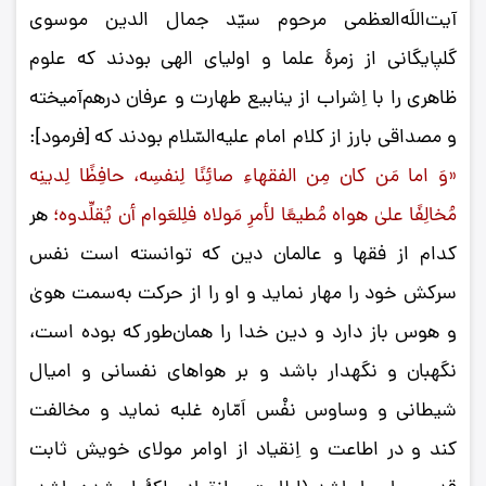
آیت‌اللَه‌العظمی مرحوم سیّد جمال‌ الدین موسوی
گلپایگانی از زمرۀ علما و اولیای الهی‌ بودند که علوم
ظاهری را با اِشراب از ینابیع طهارت و عرفان درهم‌آمیخته
و مصداقی بارز از کلام امام علیه‌السّلام بودند که [فرمود]:
«وَ اما مَن کان مِن الفقهاءِ صائِنًا لِنفسِه، حافِظًا لِدینِه
مُخالِفًا علیٰ هواه مُطیعًا لأمرِ مَولاه فلِلعَوام أن یُقلِّدوه؛
هر
کدام از فقها و عالمان دین که توانسته است نفس
سرکش خود را مهار نماید و او را از حرکت به‌سمت هویٰ
و هوس باز دارد و دین خدا را همان‌طور که بوده است،
نگهبان و نگهدار باشد و بر هواهای نفسانی و امیال
شیطانی و وساوس نفْس اَمّاره غلبه نماید و مخالفت
کند و در اطاعت و اِنقیاد از اوامر مولای خویش ثابت