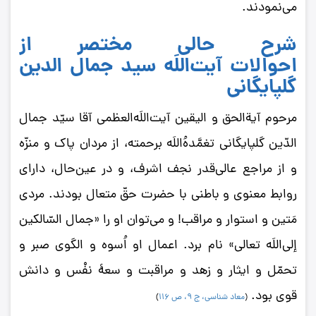
می‌نمودند.
شرح حالی مختصر از
احوالات
آیت‌اللَه سید جمال‌ الدین
گلپایگانی
مرحوم آیةالحق و الیقین آیت‌اللَه‌العظمی آقا سیّد جمال‌
الدّین گلپایگانی تغمَّدهُ‌اللَه برحمته، از مردان پاک و منزّه
و از مراجع عالی‌قدر نجف اشرف، و در عین‌حال، دارای
روابط معنوی و باطنی با حضرت حقّ متعال بودند. مردی
مَتین و استوار و مراقب! و می‌توان او را «جمال السّالکین
إلی‌اللَه تعالی» نام برد. اعمال او اُسوه و الگوی صبر و
تحمّل و ایثار و زهد و مراقبت و سعۀ نفْس و دانش
قوی بود.
(
معاد شناسی، ج 9، ص 116
)