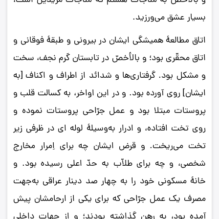
و بالأخصّ به مناجات هشتم که مناجات مُریدین است،
بسیار عشق می‌ورزید.
اتاق مطالعۀ همیشگی ایشان در بیرونی و طبقۀ فوقانی و
اتاق محقّری بود؛ و بالأخصّ در تابستان گرم نجف، سخت
و مشکل بود. گرفتاری‌ها و شدائد از اطراف و اکناف [به
ایشان] روی‌ آورده بود. و در این اواخر، به کسالت قلب و
پروستات مبتلا بود و عمل جرّاحی پروستات نموده و
روی تخت افتاده، و ادرار به‌وسیلۀ لوله ای در ظرفی زیر
تخت می‌ریخت. و قرض ایشان چه برای اِمرار مخارج
شخصی، و چه برای طلاّب به حدّ اعلی رسیده بود. و
خانۀ مسکونی خود را به چهار صد دینار عراقی به‌جهت
مصرف یک عمل جرّاحی که برای یکی از ارحامشان پیش
آمده بود، به رهن گذاشته بودند؛ و از جهات داخلیِ