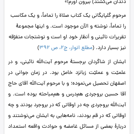
دندان می‌کشند) بیرون آورم!»
مرحوم گلپایگانی یک کتاب صلاة را تماماً، و یک مکاسب
را تماماً، نوشته و الآن موجود است. و اینها مجموعۀ
تقریرات نائینی و اَنظار خود او است و نوشتجات متفرّقه
نیز بسیار دارد.
(
مطلع انوار، ج2، ص 392
)
ایشان از شاگردان برجستۀ مرحوم آیت‌اللَه نائینی، و در
علمیّت و عملیّت زبانزد خاصّ بود. در زمان جوانی در
اصفهان تحصیل می‌نموده؛ و با مرحوم آیت‌اللَه آقای حاج
آقا حسین بروجردی هم‌درس و هم‌مباحثه بوده است. و
آیت‌اللَه بروجردی چه در اوقاتی که در بروجرد بودند و چه
اوقاتی که در قم بودند، نامه‌هایی به ایشان می‌نوشتند و
دربارۀ بعضی از مسائل غامضه و حوادث واقعه استمداد