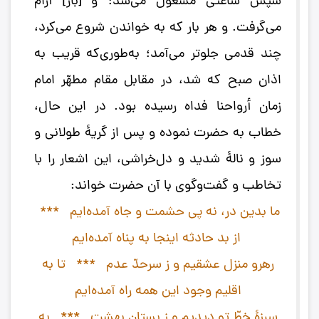
سپس ساعتی مشغول می‌شد؛ و [باز] آرام
می‌گرفت. و هر بار که به خواندن شروع می‌کرد،
چند قدمی جلوتر می‌آمد؛ به‌طوری‌که قریب به
اذان صبح که شد، در مقابل مقام مطهّر امام
زمان أرواحنا فداه رسیده بود. در این حال،
خطاب به حضرت نموده و پس از گریۀ طولانی و
سوز و نالۀ شدید و دل‌خراشی، این اشعار را با
تخاطب و گفت‌وگوی با آن حضرت خواند:
ما بدین در، نه پی حشمت و جاه آمده‌ایم‌ ***
از بد حادثه اینجا به پناه آمده‌ایم‌
رهرو منزل عشقیم و ز سرحدّ عدم‌ *** تا به
اقلیم وجود این همه راه آمده‌ایم‌
سبزۀ خطّ تو دیدیم و ز بستان بهشت‌ *** به