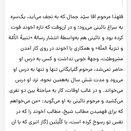
فلهذا مرحوم آقا سیّد جمال که به نجف می‌آید، یک‌سره
به سراغ نائینی می‌رود؛ و در آن‌وقت که تازه آخوند فوت
کرده بود و نائینی هم به‌واسطۀ انتشار رسالۀ «تنبیهُ الاُمّة
و تنزیهُ الملّة» و همکاری با آخوند در روی کار آمدن
مشروطیّت، وجهۀ خوبی نداشت و کسی به درس او
حاضر نمی‌شد، مرحوم گلپایگانی تنها و تنها به درس او
می‌رود و مدت شش سال به‌همین نحوه، نزد او درس
می‌خواند. و در غالب اوقات، کار به مباحثۀ بین دو نفری
می‌کشید و مرحوم نائینی به او می‌گوید: «من می‌خواهم
که برای فهمیدن مطالب شیخ، مطالب آخوند را که در
نفس تو رسوخ کرده است، با کَلْبَتَین (گاز انبری که با آن