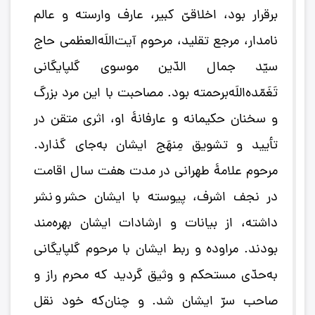
برقرار بود، اخلاقیّ کبیر، عارف وارسته و عالم
نامدار، مرجع تقلید، مرحوم آیت‌اللَه‌العظمی حاج
سیّد جمال‌ الدّین موسوی گلپایگانی
تَغَمّده‌اللَه‌برحمته بود. مصاحبت با این مرد بزرگ
و سخنان حکیمانه و عارفانۀ او، اثری متقن در
تأیید و تشویق مِنهَج ایشان به‌جای گذارد.
مرحوم علامۀ طهرانی در مدت هفت سال اقامت
در نجف اشرف، پیوسته با ایشان حشر و نشر
داشته، از بیانات و ارشادات ایشان بهره‌مند
بودند. مراوده و ربط ایشان با مرحوم گلپایگانی
به‌حدّی مستحکم و وثیق گردید که محرم راز و
صاحب سرّ ایشان شد. و چنان‌که خود نقل