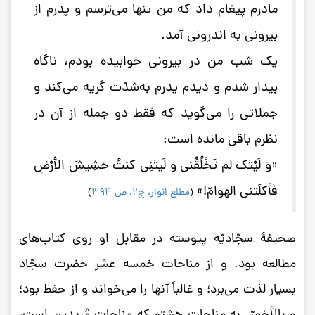
مادرم پیغام داد که من تنها می‌ترسم و پدرم از
بیرونی به اندرونی آمد.
یک شب من در بیرونی خوابیده بودم، ناگاه
بیدار شدم و دیدم پدرم به‌شدّت گریه می‌کند و
جملاتی را می‌گوید که فقط دو جمله از آن در
نظرم باقی مانده است:
«وَ لَیْتَک لم تَخْلُقْنی و لَیتَنِی کنتُ حَشِیشَ الأرْضِ
فَأکلَتنی الهوامّ!»
(
مطلع انوار، ج2، ص 394
)
صحیفۀ سجّادیّه پیوسته در مقابل او روی کتاب‌های
مطالعه بود. و از مناجات خمسه عشر حضرت سجّاد
بسیار لذت می‌برد؛ و غالباً آنها را می‌خواند و از حفظ بود؛