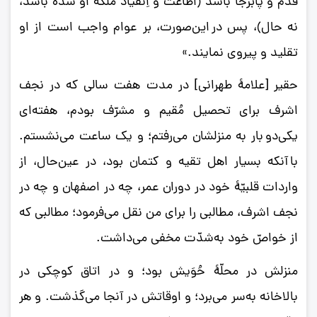
قدم و پابرجا باشد (اطاعت و اِنقیاد ملکۀ او شده باشد،
نه حال)، پس در این‌صورت، بر عوام واجب است از او
تقلید و پیروی نمایند.»
حقیر [علامۀ طهرانی] در مدت هفت سالی که در نجف
اشرف برای تحصیل مُقیم و مشرّف بودم، هفته‌ای
یکی‌دو بار به منزلشان می‌رفتم؛ و یک ساعت می‌نشستم.
با آنکه بسیار اهل تقیه و کتمان بود، در عین‌حال، از
واردات قلبیّۀ خود در دوران عمر، چه در اصفهان و چه در
نجف اشرف، مطالبی را برای من نقل می‌فرمود؛ مطالبی که
از خواصّ خود به‌شدّت مخفی می‌داشت.
منزلش در محلّۀ حُوَیش بود؛ و در اتاق کوچکی در
بالاخانه به‌سر می‌برد؛ و اوقاتش در آنجا می‌گذشت. و هر