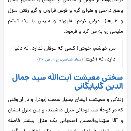
گرفتاری‌ها، از مرض و جرّاحی و تنهایی و ناملایم بودن
وضع داخلی و هوای گرم و قرض فراوان و گرو رفتن منزل
و غیرها). عرض کردم: «آری!» و سپس با یک تبسّم
ملیحی رو به من کرد و فرمود:
من خوشم، خوش! کسی که عرفان ندارد، نه دنیا
دارد، نه آخرت!
(
معاد شناسی، ج 9، ص 116
)
سختی معیشت
آیت‌اللَه سید جمال‌
الدین گلپایگانی
زندگی و معیشت ایشان بسیار سخت [بود]؛ و در آن‌وقتی
که در کوچۀ صد تومانی منزل داشتند، و بین منزل ایشان
و آقا سیّدابوالحسن اصفهانی یک منزل بیشتر فاصله