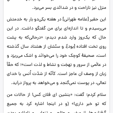
منزل نیز ناراحت و در شدائدی بسر می‌برد.
این حقیر [علامه طهرانی] در هفته یکی‌دو بار به خدمتش
می‌رسیدم و تا اندازه‌ای برای من گفتگو داشت. در این
حال که یک‌روز وارد شدم دیدم: «درحالی‌که به پشت
روی تخت افتاده [بود]، و سنّشان از هشتاد سال گذشته
است، صحیفۀ کوچک خود را می‌خوانَد و اشک می‌ریزد و
در عالَمی از سرور و بَهجَت و نشاط و لذت است»؛ که حقّاً
زبان از وصف آن عاجز است. کأنّه از شدّت اُنس با خدای
تعالی، در پوست نمی‌گنجد و می‌خواهد به پرواز درآید.
سلام کردم؛ گفت: «بنشین ای فلان کس! از حالات من
که تو خبر داری!» (و در اینجا اشاره کرد به جمیع