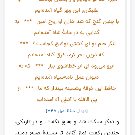
طلبکاری این مِهر گیاه آمده‌ایم‌
با چنین گنج که شد خازن او روح امین‌ *** به
گدایی به در خانۀ شاه آمده‌ایم‌
لنگر حلم تو ای کشتی توفیق کجاست؟‌ ***
که درین بحر کرم، غرق گناه آمده‌ایم‌
آبرو می‌رود ای ابر خطاشوی ببار *** که به
دیوان عمل نامه‌سیاه آمده‌ایم‌
حافظ این خرقۀ پشمینه بینداز که ما *** از
پی قافله با آتشِ آه آمده‌ایم‌
[دیوان حافظ، غزل 347]
و دیگر ساکت شد و هیچ نگفت. و در تاریکی،
چندین رکعت نماز گزارد تا سپیدۀ صبح دمید.