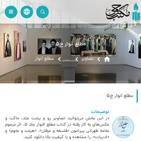
language
view_headline
close
search
مطلع انوار ج5
home
تصاویر
مطلع انوار
...
مطلع انوار ج5
توضیحات
در این بخش می‌توانید تصاویر رو و پشت جلد، ماکت و
عکس‌های به کار رفته در کتاب مطلع النوار جلد 5‏، اثر مرحوم
علامه طهرانی پیرامون «فلسفه و عرفان»، «هیئت و نجوم» و
«ادبیات»، را مشاهده و با کیفیت بالا دانلود کنید.