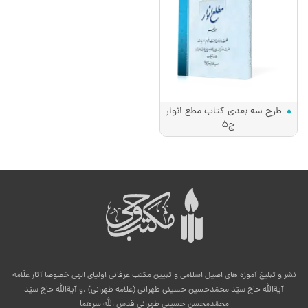
طرح سه بعدی کتاب مطع انوار
ج5
نشر و تبلیغ آموزه های اصیل اسلامی و تبیین مکتب عرفانی اولیای الهی خصوصا آثار علّامه
آیةالله حاج سیّد محمّدحسین حسینی طهرانی (علامه طهرانی) .و آیةالله حاج سیّد
محمّدمحسن حسینی طهرانی قدس الله سرهما