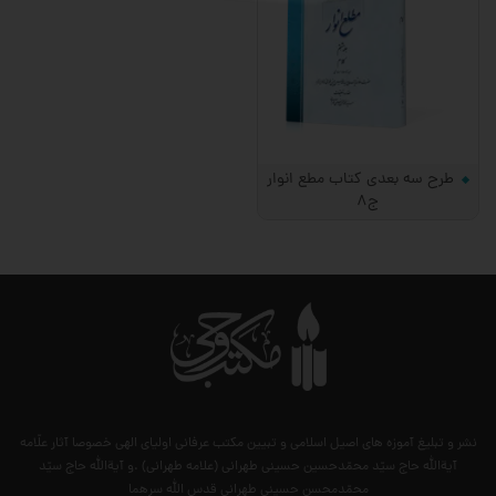
طرح سه بعدی کتاب مطع انوار
ج8
نشر و تبلیغ آموزه های اصیل اسلامی و تبیین مکتب عرفانی اولیای الهی خصوصا آثار علّامه
آیةالله حاج سیّد محمّدحسین حسینی طهرانی (علامه طهرانی) .و آیةالله حاج سیّد
محمّدمحسن حسینی طهرانی قدس الله سرهما