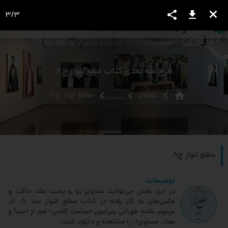
share
download
close
3
/
3
language
view_headline
close
search
طرح سه بعدی کتاب مطع انوار ج8
home
تصاویر
مطلع انوار ج8
...
مطلع انوار ج8
توضیحات
در این بخش می‌توانید تصاویر رو و پشت جلد، ماکت و
عکس‌های به کار رفته در کتاب مطلع النوار جلد 8‏، اثر
مرحوم علامه طهرانی پیرامون «مباحث کلامی» اعم از «مبدأ و
معاد، مَساوِی»، را مشاهده و دانلود کنید.