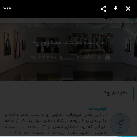
share
download
close
3
/
4
language
view_headline
close
search
طرح پشت جلد کتاب مطلع انوار ج9
home
تصاویر
مطلع انوار ج9
...
مطلع انوار ج9
توضیحات
در این بخش می‌توانید تصاویر رو و پشت جلد، ماکت و
عکس‌های به کار رفته در کتاب مطلع النوار جلد 9، اثر علامه
طهرانی که برداشت‌‌های ایشان از آثار مختلف در موضوع
«اهل‌بیت علیهم‌السلام» می‌باشد، را مشاهده و دانلود کنید.