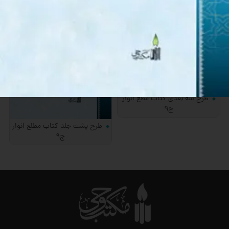
طرح سه بعدی کتاب مطع انوار
ج9
طرح پشت جلد کتاب مطلع انوار
ج9