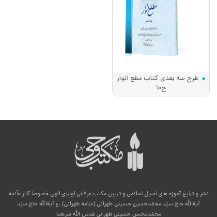
طرح سه بعدی کتاب مطع انوار
ج10
نشر و تبلیغ آموزه های اصیل اسلامی و تبیین مکتب عرفانی اولیای الهی خصوصا آثار علّامه
آیةالله حاج سیّد محمّدحسین حسینی طهرانی (علامه طهرانی) .و آیةالله حاج سیّد
محمّدمحسن حسینی طهرانی قدس الله سرهما