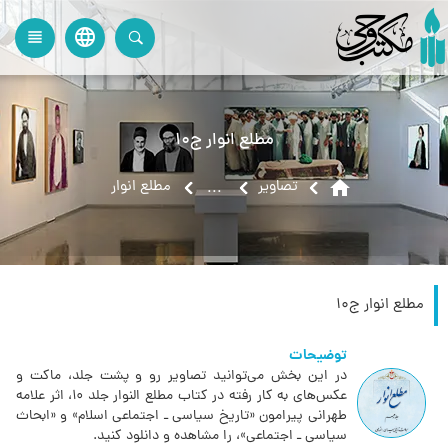
language
view_headline
close
search
مطلع انوار ج10
home
تصاویر
مطلع انوار
...
مطلع انوار ج10
توضیحات
در این بخش می‌توانید تصاویر رو و پشت جلد، ماکت و
عکس‌های به کار رفته در کتاب مطلع النوار جلد 10‏، اثر علامه
طهرانی پیرامون «تاریخ سیاسی ـ اجتماعی اسلام» و «ابحاث
سیاسی ـ اجتماعی»، را مشاهده و دانلود کنید.