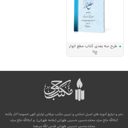
طرح سه بعدی کتاب مطع انوار
ج11
نشر و تبلیغ آموزه های اصیل اسلامی و تبیین مکتب عرفانی اولیای الهی خصوصا آثار علّامه
آیةالله حاج سیّد محمّدحسین حسینی طهرانی (علامه طهرانی) .و آیةالله حاج سیّد
محمّدمحسن حسینی طهرانی قدس الله سرهما