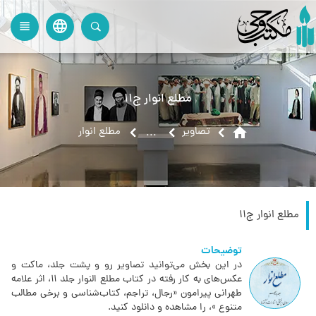
language
view_headline
close
search
مطلع انوار ج11
home
تصاویر
مطلع انوار
...
مطلع انوار ج11
توضیحات
در این بخش می‌توانید تصاویر رو و پشت جلد، ماکت و
عکس‌های به کار رفته در کتاب مطلع النوار جلد 11‏، اثر علامه
طهرانی پیرامون «رجال، تراجم، کتاب‌شناسی و برخی مطالب
متنوع »، را مشاهده و دانلود کنید.