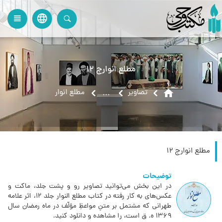
language
view_headline
close
search
مطلع انوارج 12
home
تصاویر
مطلع انوار
...
مطلع انوارج 12
توضیحات
در این بخش می‌توانید تصاویر رو و پشت جلد، ماکت و
عکس‌های به کار رفته در کتاب مطلع النوار جلد 12‏، اثر علامه
طهرانی که مشتمل بر متنِ مواعظِ مؤلّف در ماه رمضان سال
1369 ه. ق است، را مشاهده و دانلود کنید.