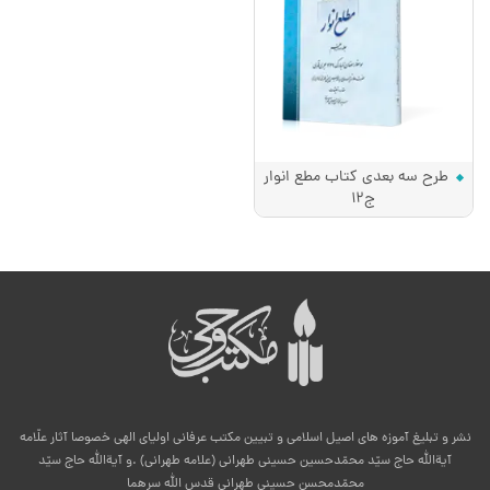
طرح سه بعدی کتاب مطع انوار
ج12
نشر و تبلیغ آموزه های اصیل اسلامی و تبیین مکتب عرفانی اولیای الهی خصوصا آثار علّامه
آیةالله حاج سیّد محمّدحسین حسینی طهرانی (علامه طهرانی) .و آیةالله حاج سیّد
محمّدمحسن حسینی طهرانی قدس الله سرهما