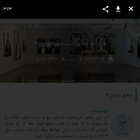
share
download
close
3
/
3
language
view_headline
close
search
طرح سه بعدی کتاب مطع انوار ج12
home
تصاویر
مطلع انوارج 12
...
مطلع انوارج 12
توضیحات
در این بخش می‌توانید تصاویر رو و پشت جلد، ماکت و
عکس‌های به کار رفته در کتاب مطلع النوار جلد 12‏، اثر علامه
طهرانی که مشتمل بر متنِ مواعظِ مؤلّف در ماه رمضان سال
1369 ه. ق است، را مشاهده و دانلود کنید.