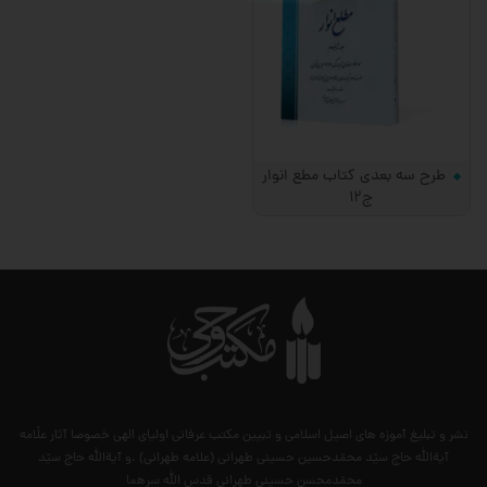
طرح سه بعدی کتاب مطع انوار
ج12
نشر و تبلیغ آموزه های اصیل اسلامی و تبیین مکتب عرفانی اولیای الهی خصوصا آثار علّامه
آیةالله حاج سیّد محمّدحسین حسینی طهرانی (علامه طهرانی) .و آیةالله حاج سیّد
محمّدمحسن حسینی طهرانی قدس الله سرهما