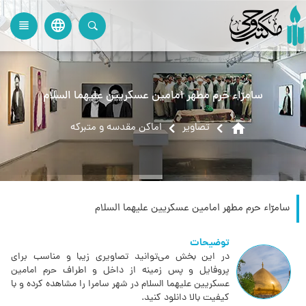
language
view_headline
close
search
سامرّاء حرم مطهر امامین عسکریین علیهما السلام
home
تصاویر
اماکن مقدسه و متبرکه
سامرّاء حرم مطهر امامین عسکریین علیهما السلام
توضیحات
در این بخش می‌توانید تصاویری زیبا و مناسب برای
پروفایل و پس زمینه از داخل و اطراف حرم امامین
عسکریین علیهما السلام در شهر سامرا را مشاهده کرده و با
کیفیت بالا دانلود کنید.