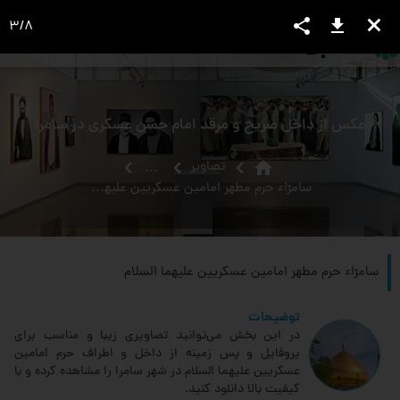
share
download
close
3
/
8
language
view_headline
close
search
عکس از داخل ضریح و مرقد امام حسن عسکری در سامرا
home
تصاویر
...
سامرّاء حرم مطهر امامین عسکریین علیهما السلام
سامرّاء حرم مطهر امامین عسکریین علیهما السلام
توضیحات
در این بخش می‌توانید تصاویری زیبا و مناسب برای
پروفایل و پس زمینه از داخل و اطراف حرم امامین
عسکریین علیهما السلام در شهر سامرا را مشاهده کرده و با
کیفیت بالا دانلود کنید.