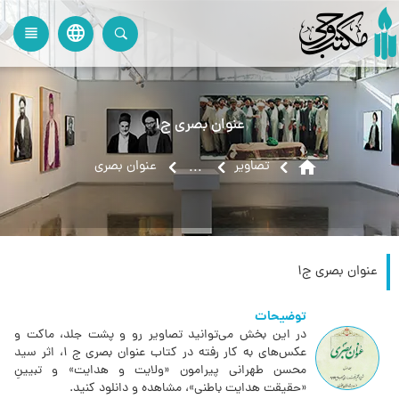
language
view_headline
close
search
عنوان بصری ج۱
home
تصاویر
عنوان بصری
...
عنوان بصری ج۱
توضیحات
در این بخش می‌توانید تصاویر رو و پشت جلد، ماکت و
عکس‌های به کار رفته در کتاب عنوان بصری ج 1، اثر سید
محسن طهرانی پیرامون «ولایت و هدایت» و تبیینِ
«حقیقت هدایت باطنی»، مشاهده و دانلود کنید.