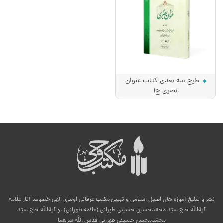
طرح سه بعدی کتاب عنوان
بصری ج1
نشر و تبلیغ آموزه های اصیل اسلامی و تبیین مکتب عرفانی اولیای الهی خصوصا آثار علّامه
آیةالله حاج سیّد محمّدحسین حسینی طهرانی (علامه طهرانی) .و آیةالله حاج سیّد
محمّدمحسن حسینی طهرانی قدس الله سرهما