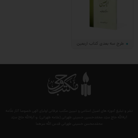
طرح سه بعدی کتاب اربعین
نشر و تبلیغ آموزه های اصیل اسلامی و تبیین مکتب عرفانی اولیای الهی خصوصا آثار علّامه
آیةالله حاج سیّد محمّدحسین حسینی طهرانی (علامه طهرانی) .و آیةالله حاج سیّد
محمّدمحسن حسینی طهرانی قدس الله سرهما