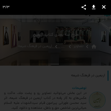
share
download
close
3
/
3
language
view_headline
close
search
طرح سه بعدی کتاب اربعین
home
تصاویر
اربعین در فرهنگ شیعه
...
اربعین در فرهنگ شیعه
توضیحات
در این بخش می‌توانید تصاویر رو و پشت جلد، ماکت و
عکس‌های به کار رفته در کتاب اربعین در فرهنگ شیعه، اثر
سید محسن طهرانی پیرامون قیام سیدالشهداء علیه السلام
حیاتی‌ترین شاخص حق و باطل، مشاهده و دانلود کنید.