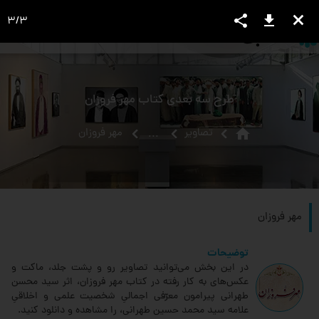
share
download
close
3
/
3
language
view_headline
close
search
طرح سه بعدی کتاب مهر فروزان
home
تصاویر
مهر فروزان
...
مهر فروزان
توضیحات
در این بخش می‌توانید تصاویر رو و پشت جلد، ماکت و
عکس‌های به کار رفته در کتاب مهر فروزان، اثر سید محسن
طهرانی پیرامون معرّفی اجمالیِ شخصیت علمی و اخلاقیِ
علامه سید محمد حسین طهرانی، را مشاهده و دانلود کنید.