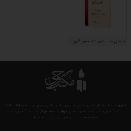
طرح سه بعدی کتاب مهر فروزان
نشر و تبلیغ آموزه های اصیل اسلامی و تبیین مکتب عرفانی اولیای الهی خصوصا آثار علّامه
آیةالله حاج سیّد محمّدحسین حسینی طهرانی (علامه طهرانی) .و آیةالله حاج سیّد
محمّدمحسن حسینی طهرانی قدس الله سرهما