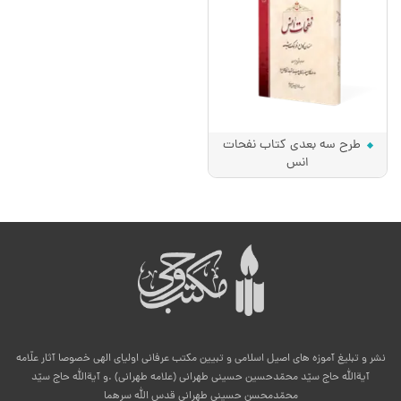
طرح سه بعدی کتاب نفحات
انس
نشر و تبلیغ آموزه های اصیل اسلامی و تبیین مکتب عرفانی اولیای الهی خصوصا آثار علّامه
آیةالله حاج سیّد محمّدحسین حسینی طهرانی (علامه طهرانی) .و آیةالله حاج سیّد
محمّدمحسن حسینی طهرانی قدس الله سرهما