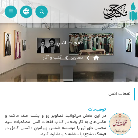
language
view_headline
close
search
نفحات انس
home
تصاویر
کتب و آثار
نفحات انس
توضیحات
در این بخش می‌توانید تصاویر رو و پشت جلد، ماکت و
عکس‌های به کار رفته در کتاب نفحات انس، مصاحبات سید
محسن طهرانی با موسسه شمس پیرامونِ «انسان کامل در
فرهنگ تشیّع»را مشاهده و دانلود کنید.