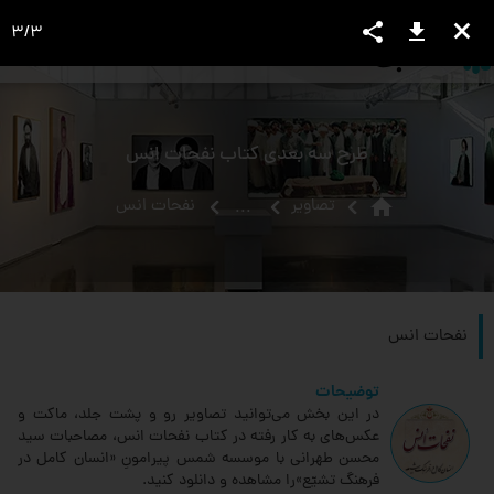
share
download
close
3
/
3
language
view_headline
close
search
طرح سه بعدی کتاب نفحات انس
home
تصاویر
نفحات انس
...
نفحات انس
توضیحات
در این بخش می‌توانید تصاویر رو و پشت جلد، ماکت و
عکس‌های به کار رفته در کتاب نفحات انس، مصاحبات سید
محسن طهرانی با موسسه شمس پیرامونِ «انسان کامل در
فرهنگ تشیّع»را مشاهده و دانلود کنید.