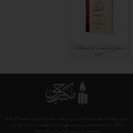
طرح سه بعدی کتاب نفحات
انس
نشر و تبلیغ آموزه های اصیل اسلامی و تبیین مکتب عرفانی اولیای الهی خصوصا آثار علّامه
آیةالله حاج سیّد محمّدحسین حسینی طهرانی (علامه طهرانی) .و آیةالله حاج سیّد
محمّدمحسن حسینی طهرانی قدس الله سرهما