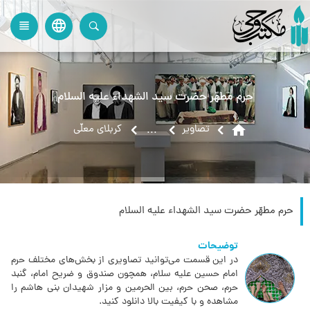
language
view_headline
close
search
حرم مطهّر حضرت سید الشهداء علیه السلام
home
تصاویر
کربلای معلّی
...
حرم مطهّر حضرت سید الشهداء علیه السلام
توضیحات
در این قسمت می‌توانید تصاویری از بخش‌های مختلف حرم
امام حسین علیه سلام، همچون صندوق و ضریح امام، گنبد
حرم، صحن حرم، بین الحرمین و مزار شهیدان بنی هاشم را
مشاهده و با کیفیت بالا دانلود کنید.