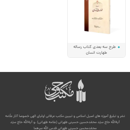
طرح سه بعدی کتاب رساله
طهارت انسان
نشر و تبلیغ آموزه های اصیل اسلامی و تبیین مکتب عرفانی اولیای الهی خصوصا آثار علّامه
آیةالله حاج سیّد محمّدحسین حسینی طهرانی (علامه طهرانی) .و آیةالله حاج سیّد
محمّدمحسن حسینی طهرانی قدس الله سرهما