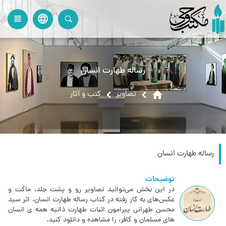
language
view_headline
close
search
رساله طهارت انسان
home
تصاویر
کتب و آثار
رساله طهارت انسان
توضیحات
در این بخش می‌توانید تصاویر رو و پشت جلد، ماکت و
عکس‌های به کار رفته در کتاب رساله طهارت انسان، اثر سید
محسن طهرانی پیرامون اثبات طهارت ذاتیه همه ی انسان
های مسلمان و کافر، را مشاهده و دانلود کنید.