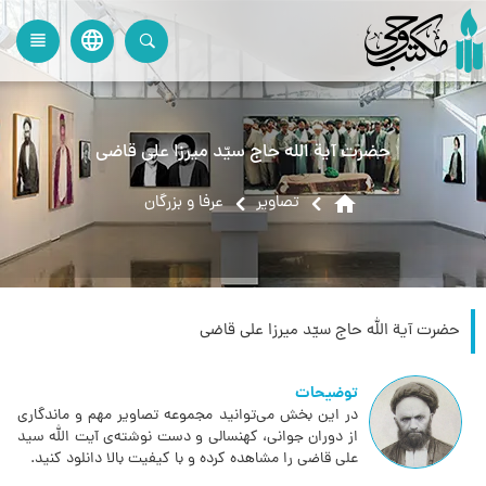
language
view_headline
close
search
حضرت آية الله حاج سيّد ميرزا على قاضى‏
home
تصاویر
عرفا و بزرگان
حضرت آية الله حاج سيّد ميرزا على قاضى‏
توضیحات
در این بخش می‌توانید مجموعه تصاویر مهم و ماندگاری
از دوران جوانی، کهنسالی و دست نوشته‌ی آیت الله سید
علی قاضی را مشاهده کرده و با کیفیت بالا دانلود کنید.