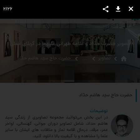
share
download
close
2
/
26
language
view_headline
close
search
تصویر حضرت حدّاد و علامه طهرانی علیهما در كربلای معلّی
home
تصاویر
حضرت حاج سيّد هاشم حدّاد‏
...
حضرت حاج سيّد هاشم حدّاد‏
توضیحات
در این بخش می‌توانید مجموعه تصاویری از زندگی سید
هاشم حداد، شامل تصاویر دوران جوانی، کهنسالی، اواخر
عمر، مرقد، درحال اقامه نماز و ملاقات های ایشان با سایر
علما را مشاهده و با کیفیت بالا دانلود کنید.