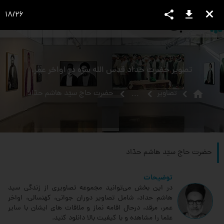
share
download
close
18
/
26
language
view_headline
close
search
تصویر حضرت حداد قدس اللَه سرّه در اواخر عمر.
home
تصاویر
حضرت حاج سيّد هاشم حدّاد‏
...
حضرت حاج سيّد هاشم حدّاد‏
توضیحات
در این بخش می‌توانید مجموعه تصاویری از زندگی سید
هاشم حداد، شامل تصاویر دوران جوانی، کهنسالی، اواخر
عمر، مرقد، درحال اقامه نماز و ملاقات های ایشان با سایر
علما را مشاهده و با کیفیت بالا دانلود کنید.