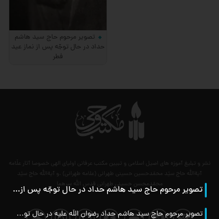
تصویر مرحوم حاج سید هاشم
حداد در حال توجّه پس از نماز عید
فطر
نشر و تبلیغ آموزه های اصیل اسلامی و تبیین مکتب عرفانی اولیای الهی خصوصا آثار علّامه
آیةالله حاج سیّد محمّدحسین حسینی طهرانی (علامه طهرانی) .و آیةالله حاج سیّد
محمّدمحسن حسینی طهرانی قدس الله سرهما
تصویر مرحوم حاج سید هاشم حداد در حال توجّه پس از نماز عید فطر
تصویر مرحوم حاج سید هاشم حداد رضوان اللَه علیه در حال توجّه پس از نماز عید فطر.