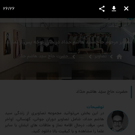
share
download
close
26
/
26
language
view_headline
close
search
تصویر مرحوم حاج سید هاشم حداد در حال توجّه پس از نماز عید فطر
home
تصاویر
حضرت حاج سيّد هاشم حدّاد‏
...
حضرت حاج سيّد هاشم حدّاد‏
توضیحات
در این بخش می‌توانید مجموعه تصاویری از زندگی سید
هاشم حداد، شامل تصاویر دوران جوانی، کهنسالی، اواخر
عمر، مرقد، درحال اقامه نماز و ملاقات های ایشان با سایر
علما را مشاهده و با کیفیت بالا دانلود کنید.