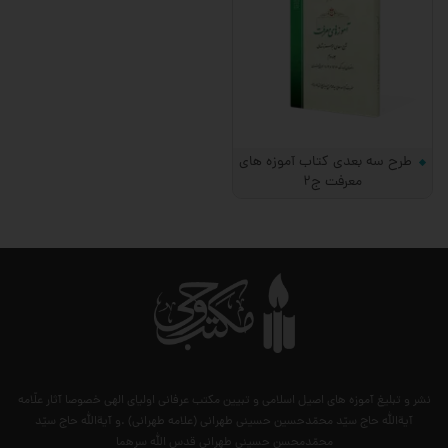
طرح سه بعدی کتاب آموزه های
معرفت ج2
نشر و تبلیغ آموزه های اصیل اسلامی و تبیین مکتب عرفانی اولیای الهی خصوصا آثار علّامه
آیةالله حاج سیّد محمّدحسین حسینی طهرانی (علامه طهرانی) .و آیةالله حاج سیّد
محمّدمحسن حسینی طهرانی قدس الله سرهما