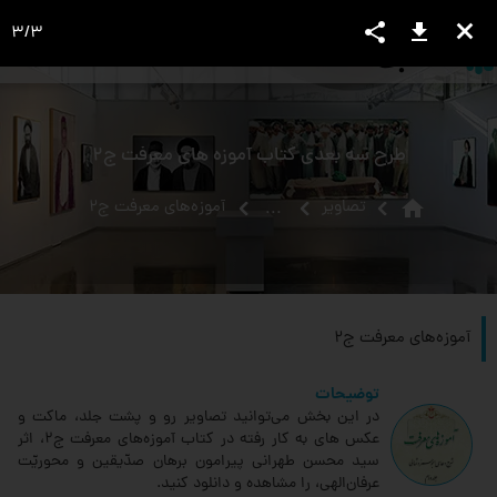
share
download
close
3
/
3
language
view_headline
close
search
طرح سه بعدی کتاب آموزه های معرفت ج2
home
تصاویر
آموزه‌های معرفت ج۲
...
آموزه‌های معرفت ج۲
توضیحات
در این بخش می‌توانید تصاویر رو و پشت جلد، ماکت و
عکس های به کار رفته در کتاب آموزه‌های معرفت ج۲، اثر
سید محسن طهرانی پیرامون برهان صدّیقین و محوریّت
عرفان‌الهی، را مشاهده و دانلود کنید.