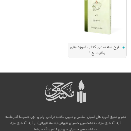
طرح سه بعدی کتاب آموزه های
ولایت ج 1
نشر و تبلیغ آموزه های اصیل اسلامی و تبیین مکتب عرفانی اولیای الهی خصوصا آثار علّامه
آیةالله حاج سیّد محمّدحسین حسینی طهرانی (علامه طهرانی) .و آیةالله حاج سیّد
محمّدمحسن حسینی طهرانی قدس الله سرهما