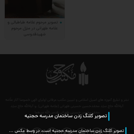
تصویر مرحوم علامه طباطبائی و
علامه طهرانی در منزل مرحوم
شهیدقدوسی
نشر و تبلیغ آموزه های اصیل اسلامی و تبیین مکتب عرفانی اولیای الهی خصوصا آثار علّامه
آیةالله حاج سیّد محمّدحسین حسینی طهرانی (علامه طهرانی) .و آیةالله حاج سیّد
محمّدمحسن حسینی طهرانی قدس الله سرهما
تصویر کلنگ زدن ساختمان مدرسه حجتیه
تصویر کلنگ زدن ساختمان مدرسه حجتیه است، در وسط عکس مرحوم آیة اللَه سید محمدحجّت با قبای سفید بدون عباء ایستاده اند و در کنار ایشان معمار مدرسه درحالیکه نقشه را در دست دارد مشاهده می شود، این نقشه توسط مرحوم علامه طباطبائی رحمة اللَه علیه تهیه شده بود و گویند برای نقشه ساختمان مدرسه حجتیه مهندسین بسیاری گرد آمدند و طرحهای زیادی تهیه کردند که هیچکدام مورد پسند مرحوم آیة اللَه حجت قرار نگرفت تا اینکه علامه طباطبائی نقشه ای کشیدند و آن را به آیة اللَه حجت ارائه دادند و ایشان پذیرفتند.در این عکس مرحوم علامه طهرانی قدس سره با عینک از سمت راست نفر چهارم قرار دارند و علامه طباطبائی در سمت چپ در حالیکه رو به آقای حجت کرده اند دیده می شوند.مرحوم علامه طهرانی قدس سره می فرمودند:در این عکس بزرگواری و ادب و دوری از هوی و بی اعتنائی به شخصیت و جاه در علامه طباطبائی کاملا مشهود است و در حالیکه همه به نحوی مایل به وضوح تصویرشان در عکس می باشند ایشان رو به مرحوم حجت نموده و مایل به نشان دادن چهره خود نمی باشد. رحمة اللَه علیهم رحمة واسعة