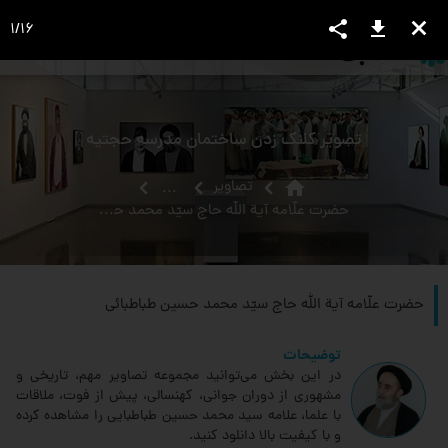
share
download
close
1
/
16
language
view_headline
close
search
تصویر کلنگ زدن ساختمان مدرسه حجتیه
home
تصاویر
...
حضرت علّامه آية الله حاج سيّد محمد حسين طباطبائى‏
حضرت علّامه آية الله حاج سيّد محمد حسين طباطبائى‏
توضیحات
در این بخش می‌توانید مجموعه تصاویر مهم، تاریخی و
مشهوری از دوران جوانی، کهنسالی، پیش از فوت، ملاقات‌
با علما، علامه سید محمد حسین طباطبایی را مشاهده کرده
و با کیفیت بالا دانلود کنید.