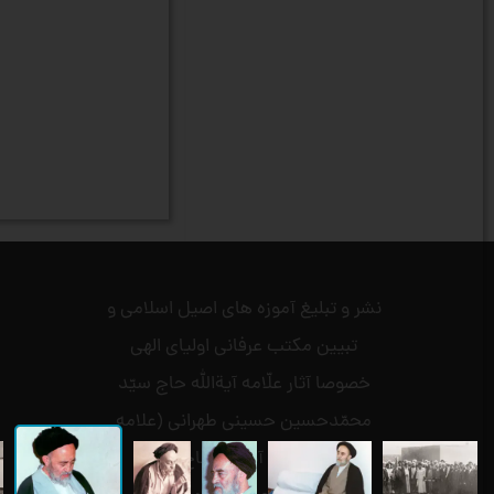
نشر و تبلیغ آموزه های اصیل اسلامی و
تبیین مکتب عرفانی اولیای الهی
خصوصا آثار علّامه آیةالله حاج سیّد
محمّدحسین حسینی طهرانی (علامه
طهرانی) .و آیةالله حاج سیّد